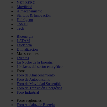
NET ZERO
Movilidad
Almacenamiento
Startups & Innovación
Hidrógeno
Top 10
Tech
Bioenergía
LATAM
Eficiencia
Digitalización
Más secciones
Eventos
La Noche de la Energía
10 claves del sector energético
Foros
Foro de Almacenamiento
Foro de Autoconsumo
Foro de Movilidad Sostenible
Foro de Transición Energética
Foro Industrial
Foros regionales
Foro Andaluz de Energía