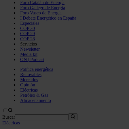
Foro Catalán de Energía
Foro Gallego de Energía
Foro Vasco de Energía
I Debate Energético en España
Especiales
COP 30
COP 29
COP 28
Servicios
Newsletter
Media kit
ON | Podcast
Política energética
Renovables
Mercados
Opinión
Eléctricas
Petróleo & Gas
Almacenamiento
Buscar
Eléctricas