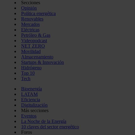
Secciones
Opinión
Política energética
Renovables
Mercados
Eléctricas
Petróleo & Gas
Videopodcast
NET ZERO
Movilidad
Almacenamiento
Startups & Innovación
Hidrógeno
Top 10
Tech
Bioenergía
LATAM
Eficiencia
Digitalización
Más secciones
Eventos
La Noche de la Energía
10 claves del sector energético
Foros