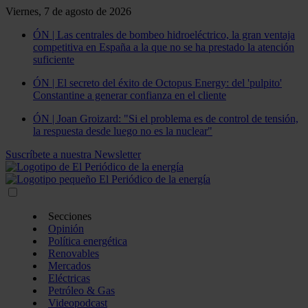
Viernes, 7 de agosto de 2026
ÓN | Las centrales de bombeo hidroeléctrico, la gran ventaja
competitiva en España a la que no se ha prestado la atención
suficiente
ÓN | El secreto del éxito de Octopus Energy: del 'pulpito'
Constantine a generar confianza en el cliente
ÓN | Joan Groizard: "Si el problema es de control de tensión,
la respuesta desde luego no es la nuclear"
Suscríbete a nuestra Newsletter
Secciones
Opinión
Política energética
Renovables
Mercados
Eléctricas
Petróleo & Gas
Videopodcast