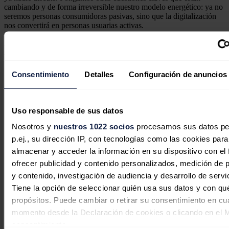
cambiando y de forma irreversible nuestro modelo energético: ya no
seremos personas consumidoras pasivas, sino que la digitalización
nos convertirá en personas usuarias activas.
Rosa Martínez es diputada de Equo por Unidos Podemos-En Comú
Podem-En Marea y portavoz de la Comisión de Energía del
Congreso de los Diputados.
Consentimiento
Detalles
Configuración de anuncios
Noticias relacionadas
Uso responsable de sus datos
Australia quiere convertir la
Nosotros y
nuestros 1022 socios
procesamos sus datos pe
inteligencia artificial en motor de su
p.ej., su dirección IP, con tecnologías como las cookies para
almacenar y acceder la información en su dispositivo con el 
transición energética
ofrecer publicidad y contenido personalizados, medición de p
y contenido, investigación de audiencia y desarrollo de servi
José A. Roca
07/08/2026
Tiene la opción de seleccionar quién usa sus datos y con qu
propósitos. Puede cambiar o retirar su consentimiento en cu
momento desde la Declaración de cookies o clicando en el 
consentimiento.