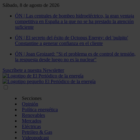
Sábado, 8 de agosto de 2026
ÓN | Las centrales de bombeo hidroeléctrico, la gran ventaja
competitiva en España a la que no se ha prestado la atención
suficiente
ÓN | El secreto del éxito de Octopus Energy: del 'pulpito'
Constantine a generar confianza en el cliente
ÓN | Joan Groizard: "Si el problema es de control de tensión,
la respuesta desde luego no es la nuclear"
Suscríbete a nuestra Newsletter
Secciones
Opinión
Política energética
Renovables
Mercados
Eléctricas
Petróleo & Gas
Videopodcast