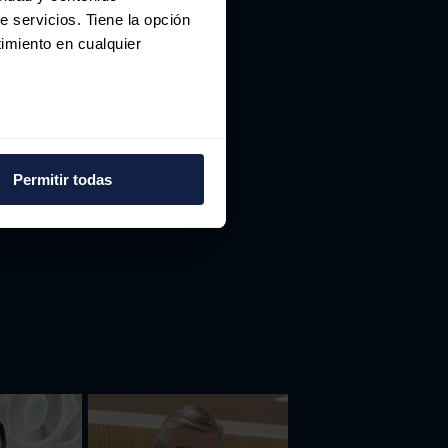
e servicios. Tiene la opción
imiento en cualquier
e varios metros
icas (huellas digitales)
Permitir todas
eferencias en la
sección de
e cookies.
 funciones de redes sociales
con nuestros partners de
ue les haya proporcionado o