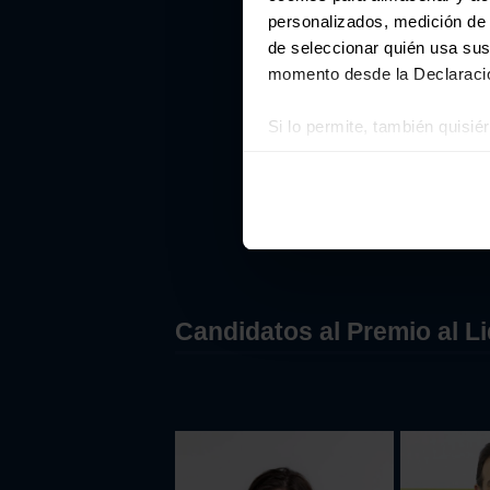
personalizados, medición de p
de seleccionar quién usa sus
momento desde la Declaració
Si lo permite, también quisi
Recopilar información
Identificar su disposi
Obtenga más información sob
datos
. Puede cambiar o reti
Las cookies de este sitio we
y analizar el tráfico. Ademá
Candidatos al Premio al L
redes sociales, publicidad y
que hayan recopilado a parti