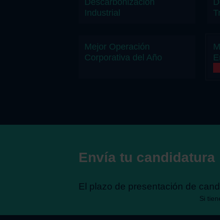
Descarbonización
D
Industrial
T
Mejor Operación
M
Corporativa del Año
E
Envía tu candidatura
El plazo de presentación de candi
Si tie