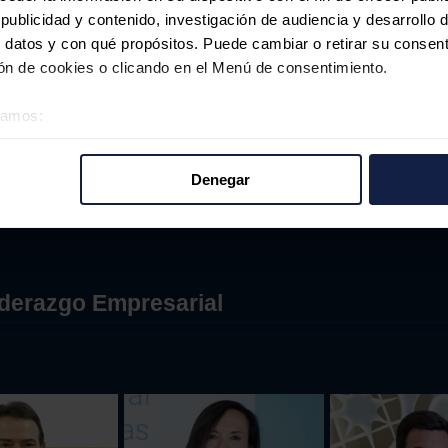
ublicidad y contenido, investigación de audiencia y desarrollo d
 datos y con qué propósitos. Puede cambiar o retirar su consent
n de cookies o clicando en el Menú de consentimiento.
éramos:
 sobre su ubicación geográfica que puede tener una precisión d
tivo analizándolo activamente para buscar características específ
Denegar
re cómo se procesan sus datos personales y establezca sus pr
rar su consentimiento en cualquier momento en la Declaración d
b se usan para personalizar el contenido y los anuncios, ofrecer
s, compartimos información sobre el uso que haga del sitio web 
iderazgo Empresarial
 análisis web, quienes pueden combinarla con otra información q
r del uso que haya hecho de sus servicios.