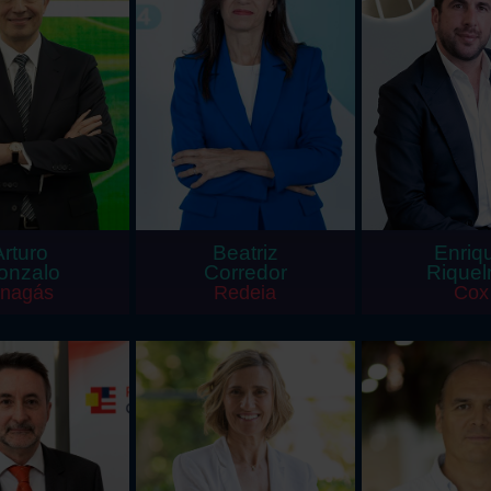
Arturo
Beatriz
Enriq
onzalo
Corredor
Rique
nagás
Redeia
Cox