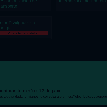
escarbonización del
Internacional de Energía
ransporte
ejor Divulgador de
nergía
daturas terminó el 12 de junio.
nes alguna duda, envíanos tu consulta a
premios@elperiodicodelaenerg