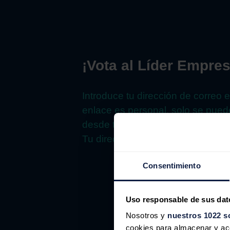
¡Vota al Líder Empres
Introduce tu dirección de correo e
enlace es personal, solo se puede
desde tu correo para acceder dire
Tu dirección de correo solo se uti
Consentimiento
Correo 
Uso responsable de sus dat
Nosotros y
nuestros 1022 s
cookies para almacenar y acce