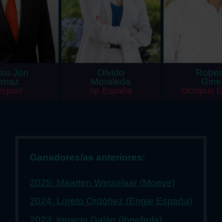
su Jon
Olvido
Rober
Imaz
Moraleda
Gine
epsol
bp España
Octopus 
Ganadores/as anteriores:
2025: Maarten Wetselaar (Moeve)
2024: Loreto Ordóñez (Engie España)
2023: Ignacio Galán (Iberdrola)