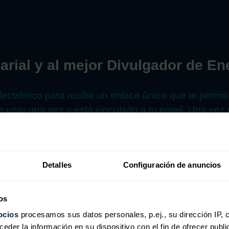
arial y al mejor Divulgador de En
lectrónico para recibir un enlace único que te permit
 usar una vez y está vinculado a tu email. Una vez r
ctamente al formulario de votación.
lizará para este propósito.
Ver bases legales
Detalles
Configuración de anuncios
electrónico
os
ocios
procesamos sus datos personales, p.ej., su dirección IP, 
der la información en su dispositivo con el fin de ofrecer publi