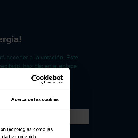
ergía!
irá acceder a la votación. Este
ecibido, haz clic en el enlace
Acerca de las cookies
con tecnologías como las
cidad y contenido