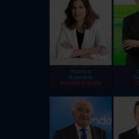
Arantza
Ezpeleta
G
Acciona Energía
E