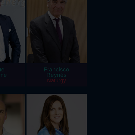
ue
Francisco
lme
Reynés
Naturgy