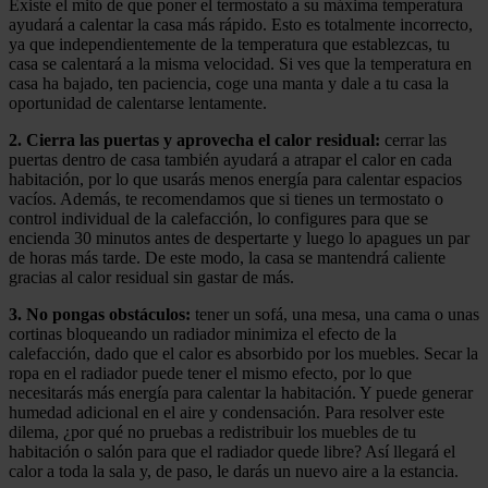
Existe el mito de que poner el termostato a su máxima temperatura
ayudará a calentar la casa más rápido. Esto es totalmente incorrecto,
ya que independientemente de la temperatura que establezcas, tu
casa se calentará a la misma velocidad. Si ves que la temperatura en
casa ha bajado, ten paciencia, coge una manta y dale a tu casa la
oportunidad de calentarse lentamente.
2. Cierra las puertas y aprovecha el calor residual:
cerrar las
puertas dentro de casa también ayudará a atrapar el calor en cada
habitación, por lo que usarás menos energía para calentar espacios
vacíos. Además, te recomendamos que si tienes un termostato o
control individual de la calefacción, lo configures para que se
encienda 30 minutos antes de despertarte y luego lo apagues un par
de horas más tarde. De este modo, la casa se mantendrá caliente
gracias al calor residual sin gastar de más.
3. No pongas obstáculos:
tener un sofá, una mesa, una cama o unas
cortinas bloqueando un radiador minimiza el efecto de la
calefacción, dado que el calor es absorbido por los muebles. Secar la
ropa en el radiador puede tener el mismo efecto, por lo que
necesitarás más energía para calentar la habitación. Y puede generar
humedad adicional en el aire y condensación. Para resolver este
dilema, ¿por qué no pruebas a redistribuir los muebles de tu
habitación o salón para que el radiador quede libre? Así llegará el
calor a toda la sala y, de paso, le darás un nuevo aire a la estancia.