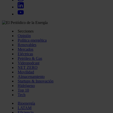
Secciones
Opinión
Política energética
Renovables
Mercados
Eléctricas
Petróleo & Gas
Videopodcast
NET ZERO
Movilidad
Almacenamiento
Startups & Innovación
Hidrógeno
Top 10
Tech
Bioenergía
LATAM
Eficiencia