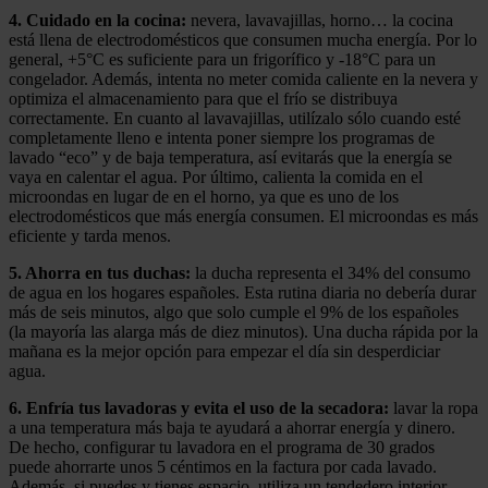
4. Cuidado en la cocina:
nevera, lavavajillas, horno… la cocina
está llena de electrodomésticos que consumen mucha energía. Por lo
general, +5°C es suficiente para un frigorífico y -18°C para un
congelador. Además, intenta no meter comida caliente en la nevera y
optimiza el almacenamiento para que el frío se distribuya
correctamente. En cuanto al lavavajillas, utilízalo sólo cuando esté
completamente lleno e intenta poner siempre los programas de
lavado “eco” y de baja temperatura, así evitarás que la energía se
vaya en calentar el agua. Por último, calienta la comida en el
microondas en lugar de en el horno, ya que es uno de los
electrodomésticos que más energía consumen. El microondas es más
eficiente y tarda menos.
5. Ahorra en tus duchas:
la ducha representa el 34% del consumo
de agua en los hogares españoles. Esta rutina diaria no debería durar
más de seis minutos, algo que solo cumple el 9% de los españoles
(la mayoría las alarga más de diez minutos). Una ducha rápida por la
mañana es la mejor opción para empezar el día sin desperdiciar
agua.
6. Enfría tus lavadoras y evita el uso de la secadora:
lavar la ropa
a una temperatura más baja te ayudará a ahorrar energía y dinero.
De hecho, configurar tu lavadora en el programa de 30 grados
puede ahorrarte unos 5 céntimos en la factura por cada lavado.
Además, si puedes y tienes espacio, utiliza un tendedero interior