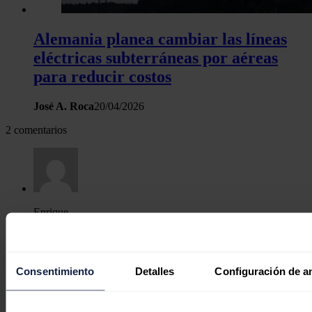
Alemania planea cambiar las líneas
eléctricas subterráneas por aéreas
para reducir costos
José A. Roca
20/04/2026
2 comentarios
Enrique
13/01/2021
6,1 kwh por una hora de netflix?
Consentimiento
Detalles
Configuración de a
Donde veis Netfix en una sala de cine?
Responder