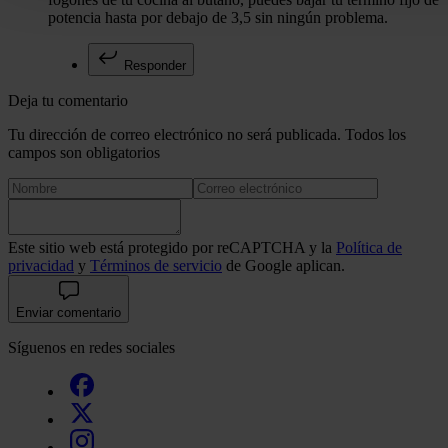
funciones de redes sociales y analizar el tráfico. Además, 
potencia hasta por debajo de 3,5 sin ningún problema.
uso que haga del sitio web con nuestros partners de redes so
quienes pueden combinarla con otra información que les ha
Responder
recopilado a partir del uso que haya hecho de sus servicios.
Deja tu comentario
Tu dirección de correo electrónico no será publicada. Todos los
campos son obligatorios
Este sitio web está protegido por reCAPTCHA y la
Política de
privacidad
y
Términos de servicio
de Google aplican.
Enviar comentario
Síguenos en redes sociales