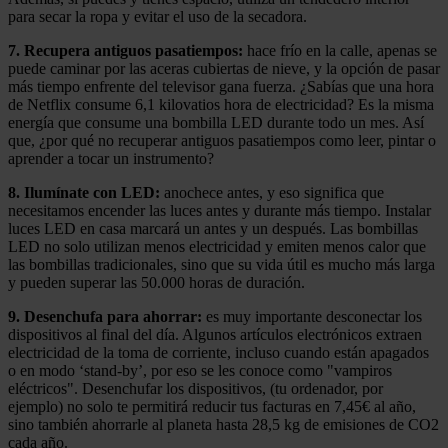
para secar la ropa y evitar el uso de la secadora.
7. Recupera antiguos pasatiempos:
hace frío en la calle, apenas se
puede caminar por las aceras cubiertas de nieve, y la opción de pasar
más tiempo enfrente del televisor gana fuerza. ¿Sabías que una hora
de Netflix consume 6,1 kilovatios hora de electricidad? Es la misma
energía que consume una bombilla LED durante todo un mes. Así
que, ¿por qué no recuperar antiguos pasatiempos como leer, pintar o
aprender a tocar un instrumento?
8. Ilumínate con LED:
anochece antes, y eso significa que
necesitamos encender las luces antes y durante más tiempo. Instalar
luces LED en casa marcará un antes y un después. Las bombillas
LED no solo utilizan menos electricidad y emiten menos calor que
las bombillas tradicionales, sino que su vida útil es mucho más larga
y pueden superar las 50.000 horas de duración.
9. Desenchufa para ahorrar:
es muy importante desconectar los
dispositivos al final del día. Algunos artículos electrónicos extraen
electricidad de la toma de corriente, incluso cuando están apagados
o en modo ‘stand-by’, por eso se les conoce como "vampiros
eléctricos". Desenchufar los dispositivos, (tu ordenador, por
ejemplo) no solo te permitirá reducir tus facturas en 7,45€ al año,
sino también ahorrarle al planeta hasta 28,5 kg de emisiones de CO2
cada año.