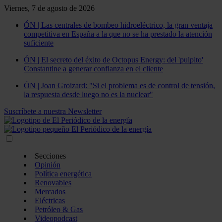
Viernes, 7 de agosto de 2026
ÓN | Las centrales de bombeo hidroeléctrico, la gran ventaja
competitiva en España a la que no se ha prestado la atención
suficiente
ÓN | El secreto del éxito de Octopus Energy: del 'pulpito'
Constantine a generar confianza en el cliente
ÓN | Joan Groizard: "Si el problema es de control de tensión,
la respuesta desde luego no es la nuclear"
Suscríbete a nuestra Newsletter
Secciones
Opinión
Política energética
Renovables
Mercados
Eléctricas
Petróleo & Gas
Videopodcast