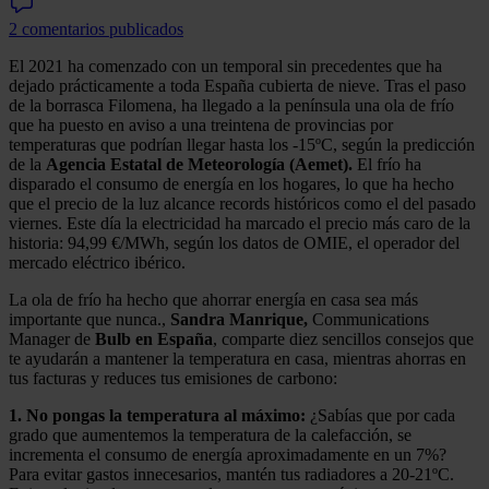
2 comentarios publicados
El 2021 ha comenzado con un temporal sin precedentes que ha
dejado prácticamente a toda España cubierta de nieve. Tras el paso
de la borrasca Filomena, ha llegado a la península una ola de frío
que ha puesto en aviso a una treintena de provincias por
temperaturas que podrían llegar hasta los -15ºC, según la predicción
de la
Agencia Estatal de Meteorología (Aemet).
El frío ha
disparado el consumo de energía en los hogares, lo que ha hecho
que el precio de la luz alcance records históricos como el del pasado
viernes. Este día la electricidad ha marcado el precio más caro de la
historia: 94,99 €/MWh, según los datos de OMIE, el operador del
mercado eléctrico ibérico.
La ola de frío ha hecho que ahorrar energía en casa sea más
importante que nunca.,
Sandra Manrique,
Communications
Manager de
Bulb en España
, comparte diez sencillos consejos que
te ayudarán a mantener la temperatura en casa, mientras ahorras en
tus facturas y reduces tus emisiones de carbono:
1. No pongas la temperatura al máximo:
¿Sabías que por cada
grado que aumentemos la temperatura de la calefacción, se
incrementa el consumo de energía aproximadamente en un 7%?
Para evitar gastos innecesarios, mantén tus radiadores a 20-21ºC.