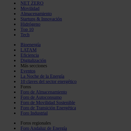
NET ZERO
Movilidad
Almacenamiento
Startups & Innovación
Hidrógeno
Top 10
Tech
Bioenergía
LATAM
Eficiencia
Digitalización
Más secciones
Eventos
La Noche de la Energía
10 claves del sector energético
Foros
Foro de Almacenamiento
Foro de Autoconsumo
Foro de Movilidad Sostenible
Foro de Transición Energética
Foro Industrial
Foros regionales
Foro Andaluz de Energía