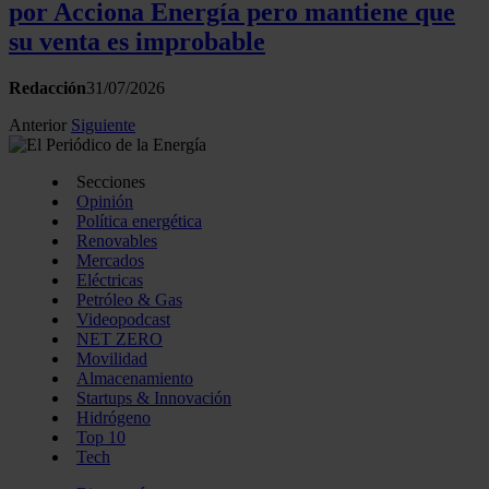
por Acciona Energía pero mantiene que
su venta es improbable
Redacción
31/07/2026
Anterior
Siguiente
Secciones
Opinión
Política energética
Renovables
Mercados
Eléctricas
Petróleo & Gas
Videopodcast
NET ZERO
Movilidad
Almacenamiento
Startups & Innovación
Hidrógeno
Top 10
Tech