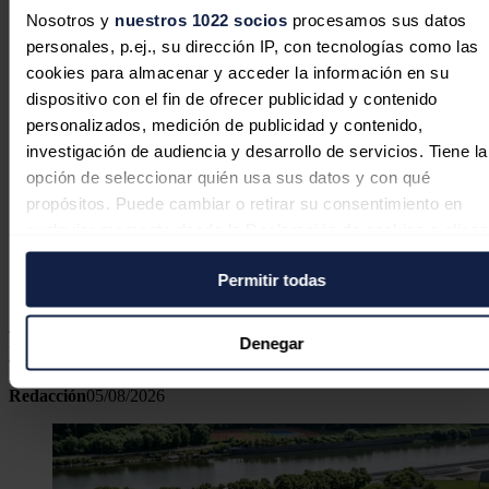
Nosotros y
nuestros 1022 socios
procesamos sus datos
personales, p.ej., su dirección IP, con tecnologías como las
cookies para almacenar y acceder la información en su
dispositivo con el fin de ofrecer publicidad y contenido
personalizados, medición de publicidad y contenido,
investigación de audiencia y desarrollo de servicios. Tiene la
opción de seleccionar quién usa sus datos y con qué
propósitos. Puede cambiar o retirar su consentimiento en
cualquier momento desde la Declaración de cookies o clica
en el Menú de consentimiento.
Permitir todas
Si lo permite, también quisiéramos:
Zelestra anuncia la plena operación de
Recopilar información sobre su ubicación geográfica
Denegar
tres proyectos solares en España
puede tener una precisión de varios metros
Identificar su dispositivo analizándolo activamente pa
Redacción
05/08/2026
buscar características específicas (huellas digitales)
Obtenga más información sobre cómo se procesan sus dato
personales y establezca sus preferencias en la
sección de