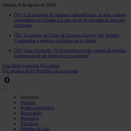
Sábado, 8 de agosto de 2026
ÓN | Las centrales de bombeo hidroeléctrico, la gran ventaja
competitiva en España a la que no se ha prestado la atención
suficiente
ÓN | El secreto del éxito de Octopus Energy: del 'pulpito'
Constantine a generar confianza en el cliente
ÓN | Joan Groizard: "Si el problema es de control de tensión,
la respuesta desde luego no es la nuclear"
Suscríbete a nuestra Newsletter
Secciones
Opinión
Política energética
Renovables
Mercados
Eléctricas
Petróleo & Gas