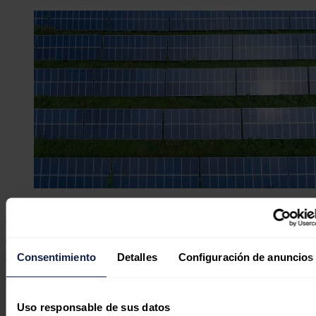
Heelstone Renewable Energy, compañía
de Qualitas Energy, adquiere un proyecto
solar fotovoltaico de 188 MWp en Estados
Consentimiento
Detalles
Configuración de anuncios
Unidos
Redacción
05/08/2026
Uso responsable de sus datos