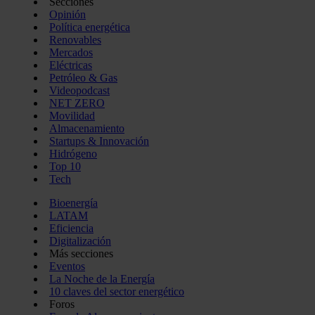
Secciones
Opinión
Política energética
Renovables
Mercados
Eléctricas
Petróleo & Gas
Videopodcast
NET ZERO
Movilidad
Almacenamiento
Startups & Innovación
Hidrógeno
Top 10
Tech
Bioenergía
LATAM
Eficiencia
Digitalización
Más secciones
Eventos
La Noche de la Energía
10 claves del sector energético
Foros