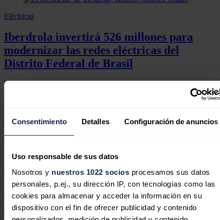
Eléctricas
Iberdrola invertirá 526 millones para
modernizar las redes eléctricas del
Distrito Federal de Brasil
Redacción
07/08/2026
Petróleo & Gas
Petrobras ganó 14.423 millones de euros
Consentimiento
Detalles
Configuración de anuncios
hasta junio, un 55,3% más
Redacción
07/08/2026
Uso responsable de sus datos
Nosotros y
nuestros 1022 socios
procesamos sus datos
Eléctricas
personales, p.ej., su dirección IP, con tecnologías como las
ABB entra en el accionariado del
cookies para almacenar y acceder la información en su
'marketplace' de energía limpia LevelTen
dispositivo con el fin de ofrecer publicidad y contenido
Energy
personalizados, medición de publicidad y contenido,