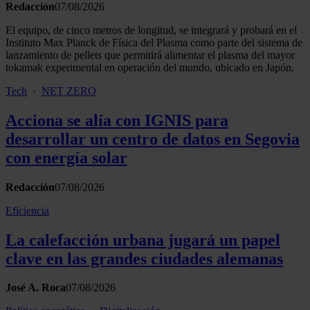
Redacción
07/08/2026
analizar el tráfico. Además, compartimos información sobre 
uso que haga del sitio web con nuestros partners de redes
El equipo, de cinco metros de longitud, se integrará y probará en el
sociales, publicidad y análisis web, quienes pueden combina
Instituto Max Planck de Física del Plasma como parte del sistema de
lanzamiento de pellets que permitirá alimentar el plasma del mayor
con otra información que les haya proporcionado o que haya
tokamak experimental en operación del mundo, ubicado en Japón.
recopilado a partir del uso que haya hecho de sus servicios.
Tech
·
NET ZERO
Acciona se alía con IGNIS para
desarrollar un centro de datos en Segovia
con energía solar
Redacción
07/08/2026
Eficiencia
La calefacción urbana jugará un papel
clave en las grandes ciudades alemanas
José A. Roca
07/08/2026