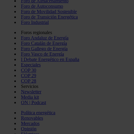
Foro de Almacenamiento
Foro de Autoconsumo
Foro de Movilidad Sostenible
Foro de Transición Energética
Foro Industrial
Foros regionales
Foro Andaluz de Energía
Foro Catalán de Energía
Foro Gallego de Energía
Foro Vasco de Energía
I Debate Energético en España
Especiales
COP 30
COP 29
COP 28
Servicios
Newsletter
Media kit
ON | Podcast
Política energética
Renovables
Mercados
Opinión