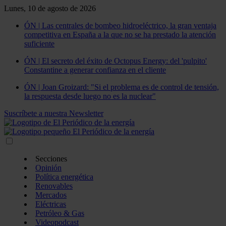
Lunes, 10 de agosto de 2026
ÓN | Las centrales de bombeo hidroeléctrico, la gran ventaja
competitiva en España a la que no se ha prestado la atención
suficiente
ÓN | El secreto del éxito de Octopus Energy: del 'pulpito'
Constantine a generar confianza en el cliente
ÓN | Joan Groizard: "Si el problema es de control de tensión,
la respuesta desde luego no es la nuclear"
Suscríbete a nuestra Newsletter
Secciones
Opinión
Política energética
Renovables
Mercados
Eléctricas
Petróleo & Gas
Videopodcast