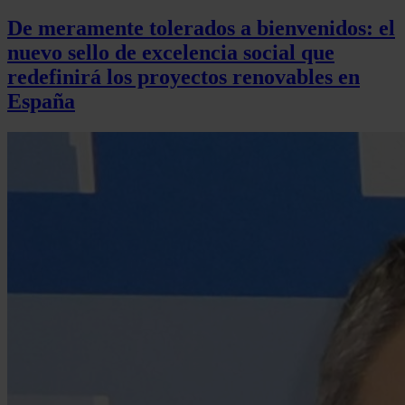
De meramente tolerados a bienvenidos: el
nuevo sello de excelencia social que
redefinirá los proyectos renovables en
España