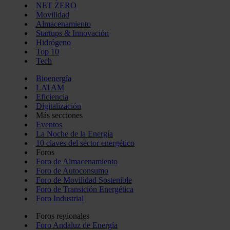
NET ZERO
Movilidad
Almacenamiento
Startups & Innovación
Hidrógeno
Top 10
Tech
Bioenergía
LATAM
Eficiencia
Digitalización
Más secciones
Eventos
La Noche de la Energía
10 claves del sector energético
Foros
Foro de Almacenamiento
Foro de Autoconsumo
Foro de Movilidad Sostenible
Foro de Transición Energética
Foro Industrial
Foros regionales
Foro Andaluz de Energía