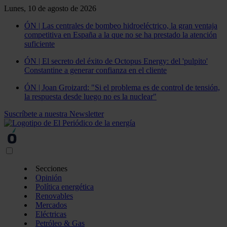
Lunes, 10 de agosto de 2026
ÓN | Las centrales de bombeo hidroeléctrico, la gran ventaja
competitiva en España a la que no se ha prestado la atención
suficiente
ÓN | El secreto del éxito de Octopus Energy: del 'pulpito'
Constantine a generar confianza en el cliente
ÓN | Joan Groizard: "Si el problema es de control de tensión,
la respuesta desde luego no es la nuclear"
Suscríbete a nuestra Newsletter
Secciones
Opinión
Política energética
Renovables
Mercados
Eléctricas
Petróleo & Gas