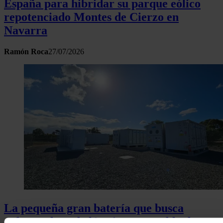
España para hibridar su parque eólico
repotenciado Montes de Cierzo en
Navarra
Ramón Roca
27/07/2026
La pequeña gran batería que busca
reforzar la red eléctrica renovable de