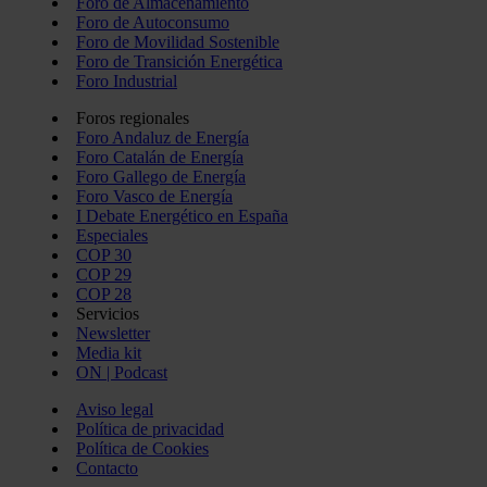
Foro de Almacenamiento
Foro de Autoconsumo
Foro de Movilidad Sostenible
Foro de Transición Energética
Foro Industrial
Foros regionales
Foro Andaluz de Energía
Foro Catalán de Energía
Foro Gallego de Energía
Foro Vasco de Energía
I Debate Energético en España
Especiales
COP 30
COP 29
COP 28
Servicios
Newsletter
Media kit
ON | Podcast
Aviso legal
Política de privacidad
Política de Cookies
Contacto