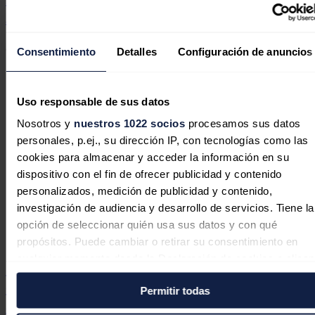
Australia
José A. Roca
24/07/2026
Consentimiento
Detalles
Configuración de anuncios
Uso responsable de sus datos
Nosotros y
nuestros 1022 socios
procesamos sus datos
personales, p.ej., su dirección IP, con tecnologías como las
cookies para almacenar y acceder la información en su
dispositivo con el fin de ofrecer publicidad y contenido
personalizados, medición de publicidad y contenido,
investigación de audiencia y desarrollo de servicios. Tiene la
opción de seleccionar quién usa sus datos y con qué
propósitos. Puede cambiar o retirar su consentimiento en
cualquier momento desde la Declaración de cookies o clica
Sungrow Renewables desarrolla una
en el Menú de consentimiento.
cartera de 342 MW de proyectos de
Permitir todas
almacenamiento energético en España
Si lo permite, también quisiéramos: