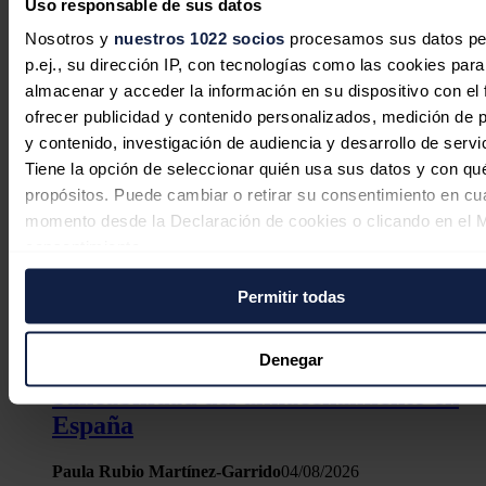
Uso responsable de sus datos
Nosotros y
nuestros 1022 socios
procesamos sus datos pe
p.ej., su dirección IP, con tecnologías como las cookies para
almacenar y acceder la información en su dispositivo con el 
ofrecer publicidad y contenido personalizados, medición de p
y contenido, investigación de audiencia y desarrollo de servi
Tiene la opción de seleccionar quién usa sus datos y con qu
propósitos. Puede cambiar o retirar su consentimiento en cu
momento desde la Declaración de cookies o clicando en el 
consentimiento.
Permitir todas
Si lo permite, también quisiéramos:
Recopilar información sobre su ubicación geográfica
Tolling agreements y mercado de
puede tener una precisión de varios metros
Denegar
capacidad: las dos caras de la
Identificar su dispositivo analizándolo activamente p
bancabilidad del almacenamiento en
características específicas (huellas digitales)
España
Obtenga más información sobre cómo se procesan sus dato
personales y establezca sus preferencias en la
sección de 
Paula Rubio Martínez-Garrido
04/08/2026