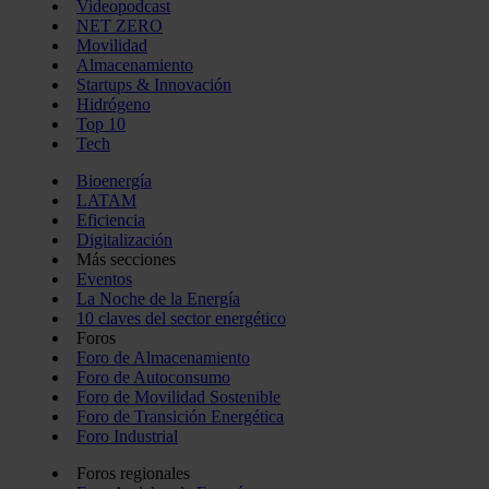
Videopodcast
NET ZERO
Movilidad
Almacenamiento
Startups & Innovación
Hidrógeno
Top 10
Tech
Bioenergía
LATAM
Eficiencia
Digitalización
Más secciones
Eventos
La Noche de la Energía
10 claves del sector energético
Foros
Foro de Almacenamiento
Foro de Autoconsumo
Foro de Movilidad Sostenible
Foro de Transición Energética
Foro Industrial
Foros regionales