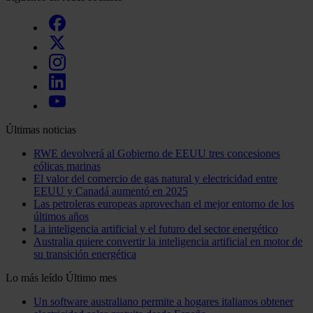
Últimas noticias
RWE devolverá al Gobierno de EEUU tres concesiones
eólicas marinas
El valor del comercio de gas natural y electricidad entre
EEUU y Canadá aumentó en 2025
Las petroleras europeas aprovechan el mejor entorno de los
últimos años
La inteligencia artificial y el futuro del sector energético
Australia quiere convertir la inteligencia artificial en motor de
su transición energética
Lo más leído
Último mes
Un software australiano permite a hogares italianos obtener