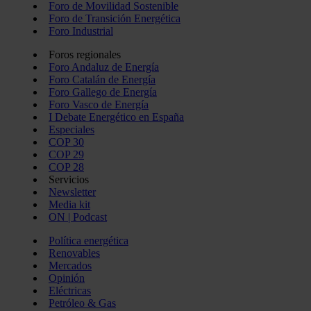
Foro de Movilidad Sostenible
Foro de Transición Energética
Foro Industrial
Foros regionales
Foro Andaluz de Energía
Foro Catalán de Energía
Foro Gallego de Energía
Foro Vasco de Energía
I Debate Energético en España
Especiales
COP 30
COP 29
COP 28
Servicios
Newsletter
Media kit
ON | Podcast
Política energética
Renovables
Mercados
Opinión
Eléctricas
Petróleo & Gas