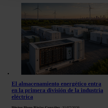
Puede cambiar o retirar su consentimiento en cualquier mo
la Declaración de cookies.
Las cookies de este sitio web se usan para personalizar el c
y los anuncios, ofrecer funciones de redes sociales y analiza
tráfico. Además, compartimos información sobre el uso que 
sitio web con nuestros partners de redes sociales, publicida
análisis web, quienes pueden combinarla con otra informació
haya proporcionado o que hayan recopilado a partir del uso 
hecho de sus servicios.
El almacenamiento energético entra
en la primera división de la industria
eléctrica
Héctor Hugo Riojas González
31/07/2026