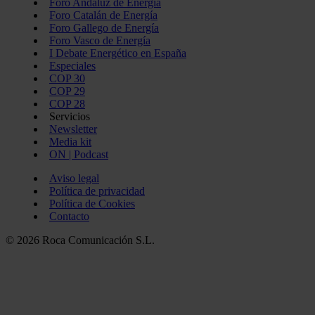
Foro Andaluz de Energía
Foro Catalán de Energía
Foro Gallego de Energía
Foro Vasco de Energía
I Debate Energético en España
Especiales
COP 30
COP 29
COP 28
Servicios
Newsletter
Media kit
ON | Podcast
Aviso legal
Política de privacidad
Política de Cookies
Contacto
© 2026 Roca Comunicación S.L.