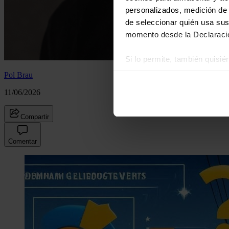
personalizados, medición de p
de seleccionar quién usa sus
momento desde la Declaració
Si lo permite, también quisi
Recopilar información
Pol Brau
Identificar su disposi
11/06/2026
Obtenga más información sob
datos
. Puede cambiar o reti
Compartir
Las cookies de este sitio we
Comentar
y analizar el tráfico. Ademá
redes sociales, publicidad y
que hayan recopilado a parti