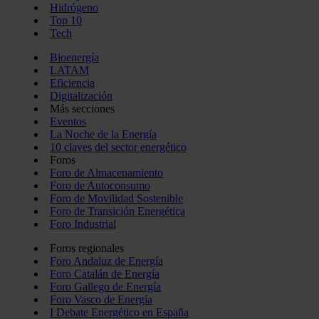
Hidrógeno
Top 10
Tech
Bioenergía
LATAM
Eficiencia
Digitalización
Más secciones
Eventos
La Noche de la Energía
10 claves del sector energético
Foros
Foro de Almacenamiento
Foro de Autoconsumo
Foro de Movilidad Sostenible
Foro de Transición Energética
Foro Industrial
Foros regionales
Foro Andaluz de Energía
Foro Catalán de Energía
Foro Gallego de Energía
Foro Vasco de Energía
I Debate Energético en España