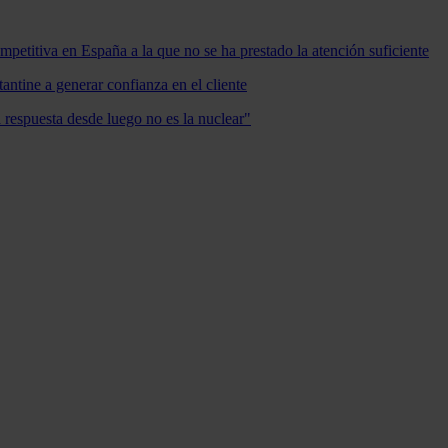
mpetitiva en España a la que no se ha prestado la atención suficiente
antine a generar confianza en el cliente
a respuesta desde luego no es la nuclear"