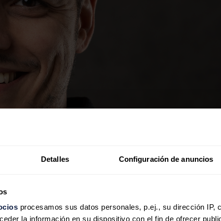
Detalles
Configuración de anuncios
os
ocios
procesamos sus datos personales, p.ej., su dirección IP, 
der la información en su dispositivo con el fin de ofrecer publi