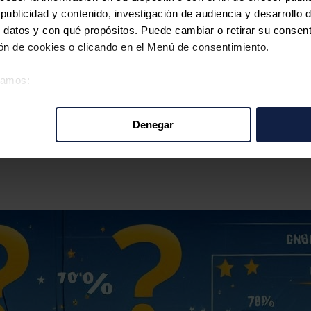
ublicidad y contenido, investigación de audiencia y desarrollo d
 datos y con qué propósitos. Puede cambiar o retirar su consent
n de cookies o clicando en el Menú de consentimiento.
éramos:
 sobre su ubicación geográfica que puede tener una precisión d
tivo analizándolo activamente para buscar características específ
Denegar
re cómo se procesan sus datos personales y establezca sus pr
rar su consentimiento en cualquier momento en la Declaración d
b se usan para personalizar el contenido y los anuncios, ofrecer
s, compartimos información sobre el uso que haga del sitio web 
 análisis web, quienes pueden combinarla con otra información q
r del uso que haya hecho de sus servicios.