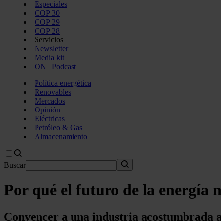
Especiales
COP 30
COP 29
COP 28
Servicios
Newsletter
Media kit
ON | Podcast
Política energética
Renovables
Mercados
Opinión
Eléctricas
Petróleo & Gas
Almacenamiento
Buscar
Por qué el futuro de la energía n
Convencer a una industria acostumbrada a q