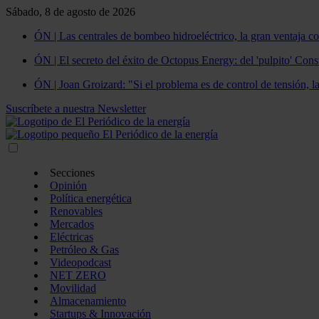
Sábado, 8 de agosto de 2026
ÓN | Las centrales de bombeo hidroeléctrico, la gran ventaja co
ÓN | El secreto del éxito de Octopus Energy: del 'pulpito' Const
ÓN | Joan Groizard: "Si el problema es de control de tensión, l
Suscríbete a nuestra Newsletter
Secciones
Opinión
Política energética
Renovables
Mercados
Eléctricas
Petróleo & Gas
Videopodcast
NET ZERO
Movilidad
Almacenamiento
Startups & Innovación