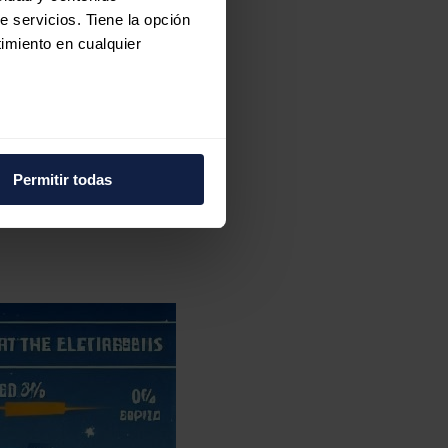
e servicios. Tiene la opción
imiento en cualquier
e varios metros
icas (huellas digitales)
Permitir todas
eferencias en la
sección de
e cookies.
 funciones de redes sociales
con nuestros partners de
ue les haya proporcionado o