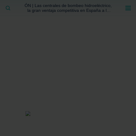
ÓN | Las centrales de bombeo hidroeléctrico,
BUSCAR
la gran ventaja competitiva en España a la
que no se ha prestado la atención suficiente