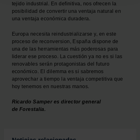
tejido industrial. En definitiva, nos ofrecen la
digitales)
posibilidad de convertir una ventaja natural en
Obtenga más información sobre cómo se procesan sus
una ventaja económica duradera.
datos personales y establezca sus preferencias en la
sección de datos
. Puede cambiar o retirar su
Europa necesita reindustrializarse y, en este
consentimiento en cualquier momento en la Declaración
proceso de reconversion, España dispone de
de cookies.
una de las herramientas más poderosas para
liderar ese proceso. La cuestión ya no es si las
Las cookies de este sitio web se usan para personalizar
renovables serán protagonistas del futuro
el contenido y los anuncios, ofrecer funciones de redes
económico. El dilemma es si sabremos
sociales y analizar el tráfico. Además, compartimos
aprovechar a tiempo la ventaja competitiva que
información sobre el uso que haga del sitio web con
hoy tenemos en nuestras manos.
nuestros partners de redes sociales, publicidad y análisis
web, quienes pueden combinarla con otra información
Ricardo Samper es director general
que les haya proporcionado o que hayan recopilado a
de Forestalia.
partir del uso que haya hecho de sus servicios.
Noticias relacionadas