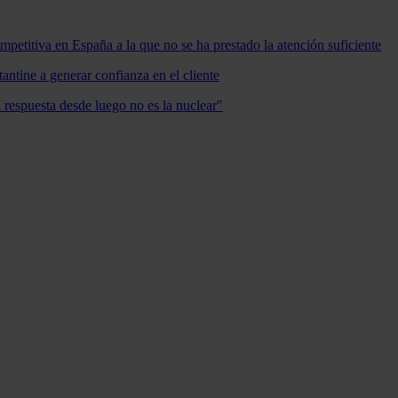
mpetitiva en España a la que no se ha prestado la atención suficiente
antine a generar confianza en el cliente
a respuesta desde luego no es la nuclear"