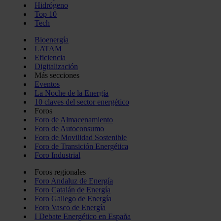
Hidrógeno
Top 10
Tech
Bioenergía
LATAM
Eficiencia
Digitalización
Más secciones
Eventos
La Noche de la Energía
10 claves del sector energético
Foros
Foro de Almacenamiento
Foro de Autoconsumo
Foro de Movilidad Sostenible
Foro de Transición Energética
Foro Industrial
Foros regionales
Foro Andaluz de Energía
Foro Catalán de Energía
Foro Gallego de Energía
Foro Vasco de Energía
I Debate Energético en España