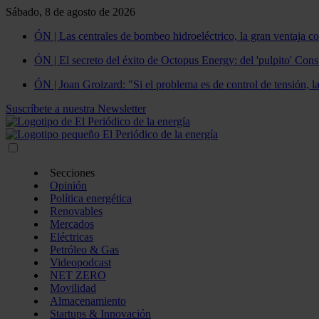
Sábado, 8 de agosto de 2026
ÓN | Las centrales de bombeo hidroeléctrico, la gran ventaja co
ÓN | El secreto del éxito de Octopus Energy: del 'pulpito' Const
ÓN | Joan Groizard: "Si el problema es de control de tensión, l
Suscríbete a nuestra Newsletter
Secciones
Opinión
Política energética
Renovables
Mercados
Eléctricas
Petróleo & Gas
Videopodcast
NET ZERO
Movilidad
Almacenamiento
Startups & Innovación