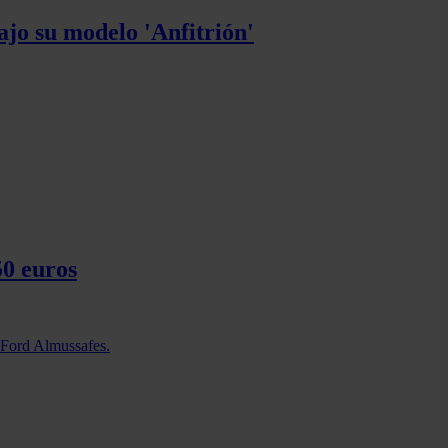
ajo su modelo 'Anfitrión'
50 euros