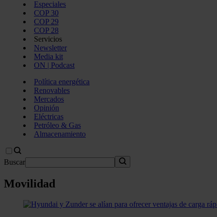
Especiales
COP 30
COP 29
COP 28
Servicios
Newsletter
Media kit
ON | Podcast
Política energética
Renovables
Mercados
Opinión
Eléctricas
Petróleo & Gas
Almacenamiento
Buscar
Movilidad