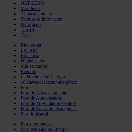
NET ZERO
Movilidad
Almacenamiento
Startups & Innovación
Hidrógeno
Top 10
Tech
Bioenergía
LATAM
Eficiencia
Digitalización
Más secciones
Eventos
La Noche de la Energía
10 claves del sector energético
Foros
Foro de Almacenamiento
Foro de Autoconsumo
Foro de Movilidad Sostenible
Foro de Transición Energética
Foro Industrial
Foros regionales
Foro Andaluz de Energía