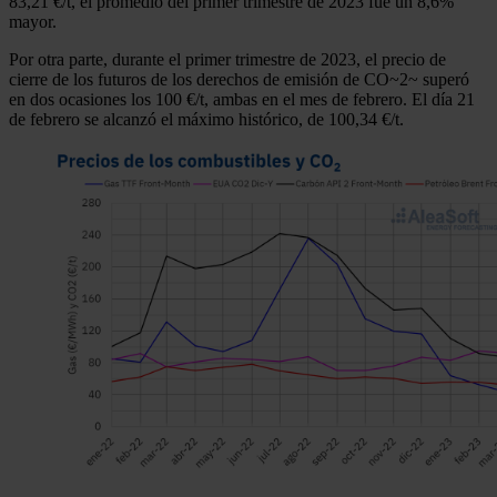
83,21 €/t, el promedio del primer trimestre de 2023 fue un 8,6%
y los anuncios, ofrecer funciones de redes sociales y analiza
mayor.
tráfico. Además, compartimos información sobre el uso que 
Por otra parte, durante el primer trimestre de 2023, el precio de
sitio web con nuestros partners de redes sociales, publicida
cierre de los futuros de los derechos de emisión de CO~2~ superó
análisis web, quienes pueden combinarla con otra informació
en dos ocasiones los 100 €/t, ambas en el mes de febrero. El día 21
haya proporcionado o que hayan recopilado a partir del uso 
de febrero se alcanzó el máximo histórico, de 100,34 €/t.
hecho de sus servicios.