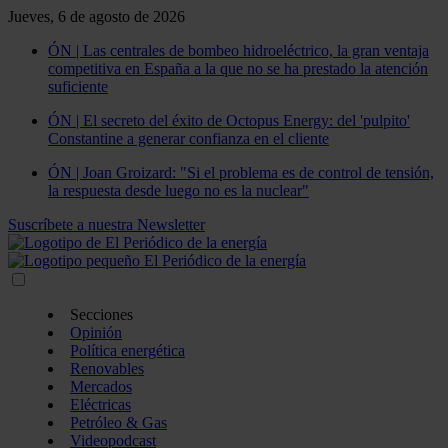
Jueves, 6 de agosto de 2026
ÓN | Las centrales de bombeo hidroeléctrico, la gran ventaja
competitiva en España a la que no se ha prestado la atención
suficiente
ÓN | El secreto del éxito de Octopus Energy: del 'pulpito'
Constantine a generar confianza en el cliente
ÓN | Joan Groizard: "Si el problema es de control de tensión,
la respuesta desde luego no es la nuclear"
Suscríbete a nuestra Newsletter
Secciones
Opinión
Política energética
Renovables
Mercados
Eléctricas
Petróleo & Gas
Videopodcast