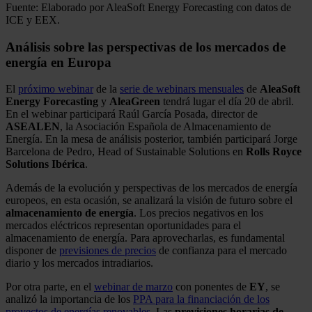
Fuente: Elaborado por AleaSoft Energy Forecasting con datos de
ICE y EEX.
Análisis sobre las perspectivas de los mercados de
energía en Europa
El
próximo webinar
de la
serie de webinars mensuales
de
AleaSoft
Energy Forecasting
y
AleaGreen
tendrá lugar el día 20 de abril.
En el webinar participará Raúl García Posada, director de
ASEALEN
, la Asociación Española de Almacenamiento de
Energía. En la mesa de análisis posterior, también participará Jorge
Barcelona de Pedro, Head of Sustainable Solutions en
Rolls Royce
Solutions Ibérica
.
Además de la evolución y perspectivas de los mercados de energía
europeos, en esta ocasión, se analizará la visión de futuro sobre el
almacenamiento de energía
. Los precios negativos en los
mercados eléctricos representan oportunidades para el
almacenamiento de energía. Para aprovecharlas, es fundamental
disponer de
previsiones de precios
de confianza para el mercado
diario y los mercados intradiarios.
Por otra parte, en el
webinar de marzo
con ponentes de
EY
, se
analizó la importancia de los
PPA para la financiación de los
proyectos de energías renovables
. Las
previsiones horarias de