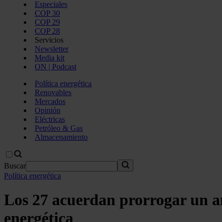
Especiales
COP 30
COP 29
COP 28
Servicios
Newsletter
Media kit
ON | Podcast
Política energética
Renovables
Mercados
Opinión
Eléctricas
Petróleo & Gas
Almacenamiento
Buscar
Política energética
Los 27 acuerdan prorrogar un año
energética