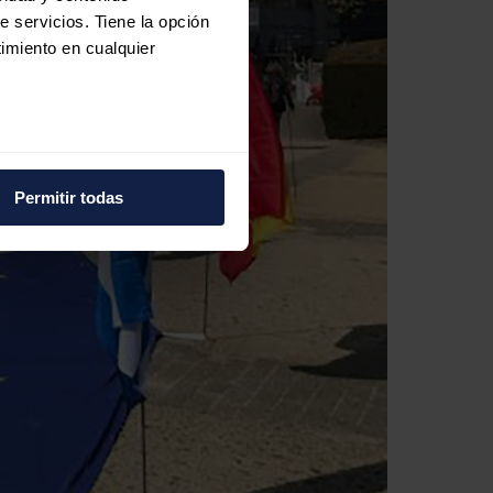
e servicios. Tiene la opción
imiento en cualquier
e varios metros
icas (huellas digitales)
Permitir todas
eferencias en la
sección de
e cookies.
 funciones de redes sociales
con nuestros partners de
ue les haya proporcionado o