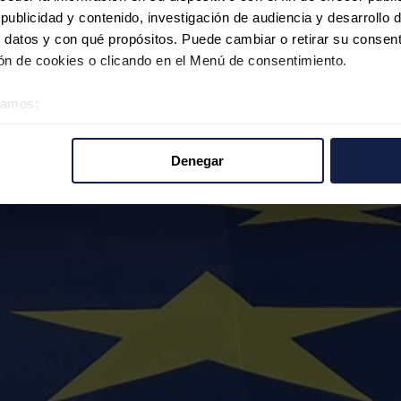
ublicidad y contenido, investigación de audiencia y desarrollo d
 datos y con qué propósitos. Puede cambiar o retirar su consent
n de cookies o clicando en el Menú de consentimiento.
éramos:
 sobre su ubicación geográfica que puede tener una precisión d
tivo analizándolo activamente para buscar características específ
Denegar
re cómo se procesan sus datos personales y establezca sus pr
rar su consentimiento en cualquier momento en la Declaración d
b se usan para personalizar el contenido y los anuncios, ofrecer
s, compartimos información sobre el uso que haga del sitio web 
 análisis web, quienes pueden combinarla con otra información q
r del uso que haya hecho de sus servicios.