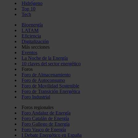
Hidrógeno
Top 10
Tech
Bioenergía
LATAM
Eficiencia
Digitalización
Más secciones
Eventos
La Noche de la Energía
10 claves del sector energético
Foros
Foro de Almacenamiento
Foro de Autoconsumo
Foro de Movilidad Sostenible
Foro de Transición Energética
Foro Industrial
Foros regionales
Foro Andaluz de Energía
Foro Catalán de Energía
Foro Gallego de Energía
Foro Vasco de Energía
I Debate Energético en España