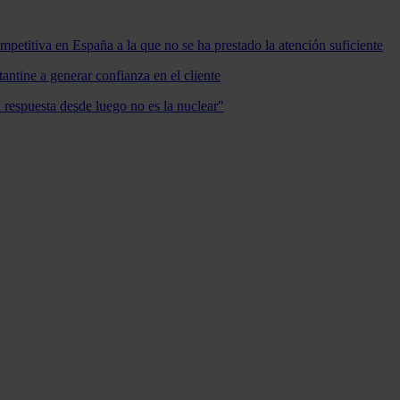
mpetitiva en España a la que no se ha prestado la atención suficiente
antine a generar confianza en el cliente
a respuesta desde luego no es la nuclear"