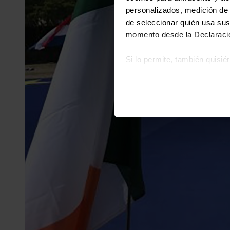
personalizados, medición de p
de seleccionar quién usa sus
momento desde la Declaració
Si lo permite, también quisi
Recopilar información
Identificar su disposi
Obtenga más información sob
datos
. Puede cambiar o reti
Las cookies de este sitio we
y analizar el tráfico. Ademá
redes sociales, publicidad y
que hayan recopilado a parti