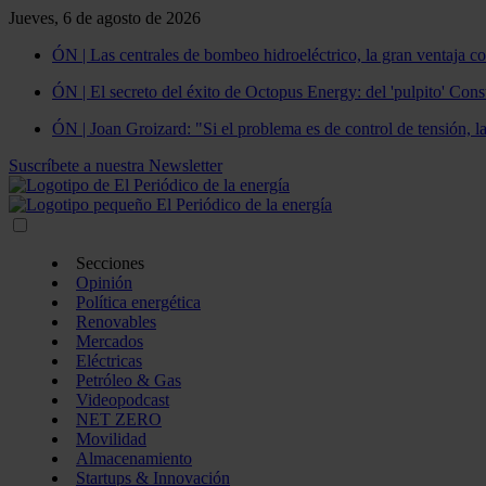
Jueves, 6 de agosto de 2026
ÓN | Las centrales de bombeo hidroeléctrico, la gran ventaja co
ÓN | El secreto del éxito de Octopus Energy: del 'pulpito' Const
ÓN | Joan Groizard: "Si el problema es de control de tensión, l
Suscríbete a nuestra Newsletter
Secciones
Opinión
Política energética
Renovables
Mercados
Eléctricas
Petróleo & Gas
Videopodcast
NET ZERO
Movilidad
Almacenamiento
Startups & Innovación