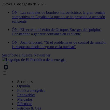
Jueves, 6 de agosto de 2026
ÓN | Las centrales de bombeo hidroeléctrico, la gran ventaja
competitiva en España a la que no se ha prestado la atención
suficiente
ÓN | El secreto del éxito de Octopus Energy: del 'pulpito'
Constantine a generar confianza en el cliente
ÓN | Joan Groizard: "Si el problema es de control de tensión,
la respuesta desde luego no es la nuclear"
Suscríbete a nuestra Newsletter
Secciones
Opinión
Política energética
Renovables
Mercados
Eléctricas
Petróleo & Gas