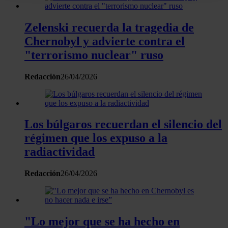
digitales)
Obtenga más información sobre cómo se procesan sus
Zelenski recuerda la tragedia de
datos personales y establezca sus preferencias en la
Chernobyl y advierte contra el
sección de datos
. Puede cambiar o retirar su
consentimiento en cualquier momento en la Declaración
"terrorismo nuclear" ruso
de cookies.
Redacción
26/04/2026
Las cookies de este sitio web se usan para personalizar
el contenido y los anuncios, ofrecer funciones de redes
sociales y analizar el tráfico. Además, compartimos
Los búlgaros recuerdan el silencio del
información sobre el uso que haga del sitio web con
régimen que los expuso a la
nuestros partners de redes sociales, publicidad y análisis
web, quienes pueden combinarla con otra información
radiactividad
que les haya proporcionado o que hayan recopilado a
Redacción
26/04/2026
partir del uso que haya hecho de sus servicios.
"Lo mejor que se ha hecho en