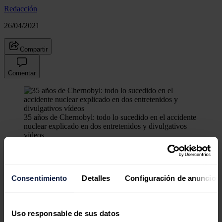
Redacción
26/04/2021
Compartir
Comentar
35 años de Chernobyl: todo lo sucedido en el accidente
nuclear explicado en dos entretenidos y divulgativos
vídeos
Ningún comentario
Consentimiento
Detalles
Configuración de anuncios
El Licenciado en Física de Partículas y Doctor en Física Nuclear,
Manuel Fernández-Ordóñez
ha realizado dos vídeos en los que
explica todo lo sucedido en Chernobyl hace hoy justo 35 años.
Uso responsable de sus datos
A través de su canal de Youtube The Good MAFO, Fernández-