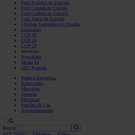
Foro Andaluz de Energía
Foro Catalán de Energía
Foro Gallego de Energía
Foro Vasco de Energía
I Debate Energético en España
Especiales
COP 30
COP 29
COP 28
Servicios
Newsletter
Media kit
ON | Podcast
Política energética
Renovables
Mercados
Opinión
Eléctricas
Petróleo & Gas
Almacenamiento
Buscar
NET ZERO
·
Eléctricas
·
Vídeo