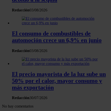
información sobre el uso que haga del sitio web con
nuestros partners de redes sociales, publicidad y análisis
Redacción
03/08/2026
web, quienes pueden combinarla con otra información
que les haya proporcionado o que hayan recopilado a
partir del uso que haya hecho de sus servicios.
El consumo de combustibles de
automoción crece un 6,9% en junio
Redacción
03/08/2026
El precio mayorista de la luz sube un
50% por el calor, mayor consumo y
más exportación
Redacción
30/07/2026
No hay comentarios