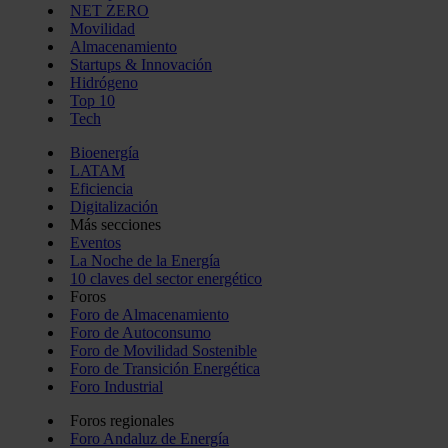
NET ZERO
Movilidad
Almacenamiento
Startups & Innovación
Hidrógeno
Top 10
Tech
Bioenergía
LATAM
Eficiencia
Digitalización
Más secciones
Eventos
La Noche de la Energía
10 claves del sector energético
Foros
Foro de Almacenamiento
Foro de Autoconsumo
Foro de Movilidad Sostenible
Foro de Transición Energética
Foro Industrial
Foros regionales
Foro Andaluz de Energía