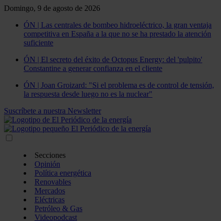
Domingo, 9 de agosto de 2026
ÓN | Las centrales de bombeo hidroeléctrico, la gran ventaja
competitiva en España a la que no se ha prestado la atención
suficiente
ÓN | El secreto del éxito de Octopus Energy: del 'pulpito'
Constantine a generar confianza en el cliente
ÓN | Joan Groizard: "Si el problema es de control de tensión,
la respuesta desde luego no es la nuclear"
Suscríbete a nuestra Newsletter
Secciones
Opinión
Política energética
Renovables
Mercados
Eléctricas
Petróleo & Gas
Videopodcast