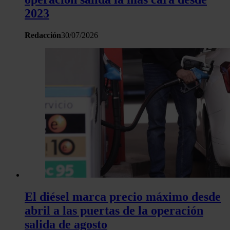
sitio web con nuestros partners de redes sociales, publicida
2023
análisis web, quienes pueden combinarla con otra informació
haya proporcionado o que hayan recopilado a partir del uso 
Redacción
30/07/2026
hecho de sus servicios.
El diésel marca precio máximo desde
abril a las puertas de la operación
salida de agosto