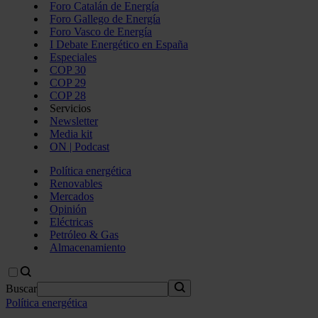
Foro Catalán de Energía
Foro Gallego de Energía
Foro Vasco de Energía
I Debate Energético en España
Especiales
COP 30
COP 29
COP 28
Servicios
Newsletter
Media kit
ON | Podcast
Política energética
Renovables
Mercados
Opinión
Eléctricas
Petróleo & Gas
Almacenamiento
Buscar
Política energética