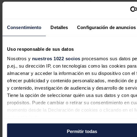
Finalmente, sobre la prolongación de la vida útil de las nucleares,
Aagesen ha dicho que "no hay un planteamiento de revisión" de la
moratoria. "Si las empresas propietarias ponen una propuesta encima
de la mesa, nosotros lo vamos a analizar con la premisa de la
seguridad y la de no penalizar a los consumidores por la ampliación
Consentimiento
Detalles
Configuración de anuncios
de la vida de esas centrales nucleares", ha asegurado.
Noticias relacionadas
Uso responsable de sus datos
Nosotros y
nuestros 1022 socios
procesamos sus datos pe
p.ej., su dirección IP, con tecnologías como las cookies para
almacenar y acceder la información en su dispositivo con el 
El interés por las baterías industriales
ofrecer publicidad y contenido personalizados, medición de p
se dispara un 75% en España tras el
y contenido, investigación de audiencia y desarrollo de servi
impacto económico del gran apagón
Tiene la opción de seleccionar quién usa sus datos y con qu
propósitos. Puede cambiar o retirar su consentimiento en cu
Redacción
04/08/2026
momento desde la Declaración de cookies o clicando en el 
consentimiento.
Permitir todas
Si lo permite, también quisiéramos: