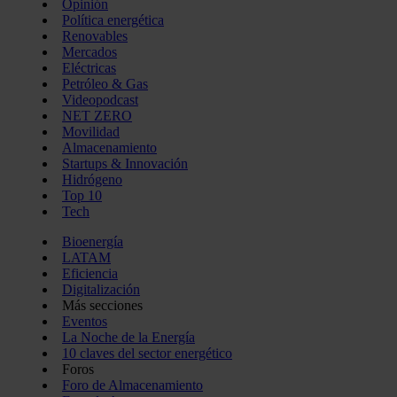
Opinión
Política energética
Renovables
Mercados
Eléctricas
Petróleo & Gas
Videopodcast
NET ZERO
Movilidad
Almacenamiento
Startups & Innovación
Hidrógeno
Top 10
Tech
Bioenergía
LATAM
Eficiencia
Digitalización
Más secciones
Eventos
La Noche de la Energía
10 claves del sector energético
Foros
Foro de Almacenamiento