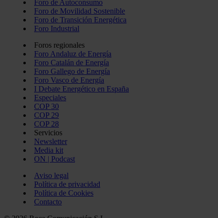
Foro de Autoconsumo
Foro de Movilidad Sostenible
Foro de Transición Energética
Foro Industrial
Foros regionales
Foro Andaluz de Energía
Foro Catalán de Energía
Foro Gallego de Energía
Foro Vasco de Energía
I Debate Energético en España
Especiales
COP 30
COP 29
COP 28
Servicios
Newsletter
Media kit
ON | Podcast
Aviso legal
Política de privacidad
Política de Cookies
Contacto