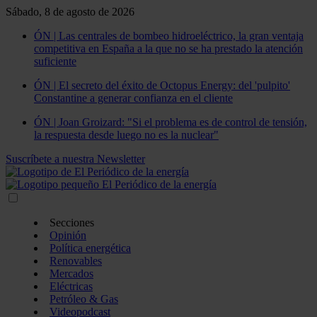
Sábado, 8 de agosto de 2026
ÓN | Las centrales de bombeo hidroeléctrico, la gran ventaja
competitiva en España a la que no se ha prestado la atención
suficiente
ÓN | El secreto del éxito de Octopus Energy: del 'pulpito'
Constantine a generar confianza en el cliente
ÓN | Joan Groizard: "Si el problema es de control de tensión,
la respuesta desde luego no es la nuclear"
Suscríbete a nuestra Newsletter
Secciones
Opinión
Política energética
Renovables
Mercados
Eléctricas
Petróleo & Gas
Videopodcast