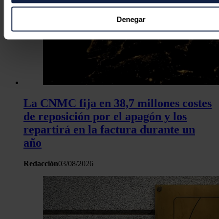
Recopilar información sobre su ubicación geográfica
puede tener una precisión de varios metros
Denegar
Identificar su dispositivo analizándolo activamente p
características específicas (huellas digitales)
Obtenga más información sobre cómo se procesan sus dato
personales y establezca sus preferencias en la
sección de 
Puede cambiar o retirar su consentimiento en cualquier mo
la Declaración de cookies.
La CNMC fija en 38,7 millones costes
Las cookies de este sitio web se usan para personalizar el c
de reposición por el apagón y los
y los anuncios, ofrecer funciones de redes sociales y analiza
repartirá en la factura durante un
tráfico. Además, compartimos información sobre el uso que 
año
sitio web con nuestros partners de redes sociales, publicida
análisis web, quienes pueden combinarla con otra informació
Redacción
03/08/2026
haya proporcionado o que hayan recopilado a partir del uso 
hecho de sus servicios.