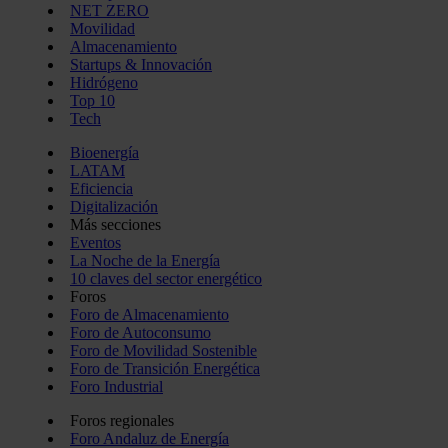
NET ZERO
Movilidad
Almacenamiento
Startups & Innovación
Hidrógeno
Top 10
Tech
Bioenergía
LATAM
Eficiencia
Digitalización
Más secciones
Eventos
La Noche de la Energía
10 claves del sector energético
Foros
Foro de Almacenamiento
Foro de Autoconsumo
Foro de Movilidad Sostenible
Foro de Transición Energética
Foro Industrial
Foros regionales
Foro Andaluz de Energía