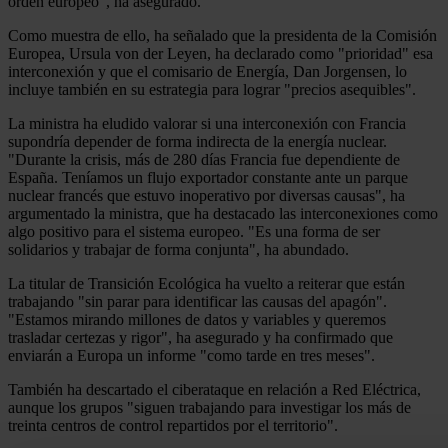
orden europeo", ha asegurado.
Como muestra de ello, ha señalado que la presidenta de la Comisión
Europea, Ursula von der Leyen, ha declarado como "prioridad" esa
interconexión y que el comisario de Energía, Dan Jorgensen, lo
incluye también en su estrategia para lograr "precios asequibles".
La ministra ha eludido valorar si una interconexión con Francia
supondría depender de forma indirecta de la energía nuclear.
"Durante la crisis, más de 280 días Francia fue dependiente de
España. Teníamos un flujo exportador constante ante un parque
nuclear francés que estuvo inoperativo por diversas causas", ha
argumentado la ministra, que ha destacado las interconexiones como
algo positivo para el sistema europeo. "Es una forma de ser
solidarios y trabajar de forma conjunta", ha abundado.
La titular de Transición Ecológica ha vuelto a reiterar que están
trabajando "sin parar para identificar las causas del apagón".
"Estamos mirando millones de datos y variables y queremos
trasladar certezas y rigor", ha asegurado y ha confirmado que
enviarán a Europa un informe "como tarde en tres meses".
También ha descartado el ciberataque en relación a Red Eléctrica,
aunque los grupos "siguen trabajando para investigar los más de
treinta centros de control repartidos por el territorio".