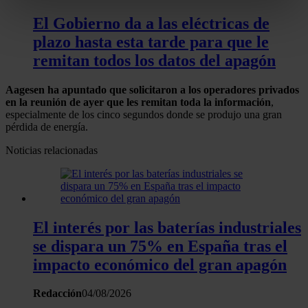
metros
El Gobierno da a las eléctricas de
Identificar su dispositivo analizándolo activamente
plazo hasta esta tarde para que le
para buscar características específicas (huellas
digitales)
remitan todos los datos del apagón
Obtenga más información sobre cómo se procesan sus
Aagesen ha apuntado que solicitaron a los operadores privados
datos personales y establezca sus preferencias en la
en la reunión de ayer que les remitan toda la información
,
sección de datos
. Puede cambiar o retirar su
especialmente de los cinco segundos donde se produjo una gran
consentimiento en cualquier momento en la Declaración
pérdida de energía.
de cookies.
Noticias relacionadas
Las cookies de este sitio web se usan para personalizar
el contenido y los anuncios, ofrecer funciones de redes
sociales y analizar el tráfico. Además, compartimos
información sobre el uso que haga del sitio web con
El interés por las baterías industriales
nuestros partners de redes sociales, publicidad y análisis
se dispara un 75% en España tras el
web, quienes pueden combinarla con otra información
impacto económico del gran apagón
que les haya proporcionado o que hayan recopilado a
partir del uso que haya hecho de sus servicios.
Redacción
04/08/2026