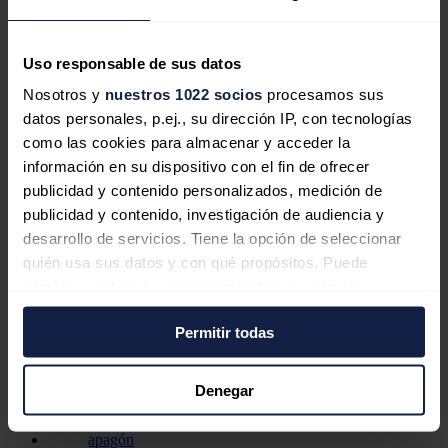
El redactor recomienda
Uso responsable de sus datos
Nosotros y
nuestros 1022 socios
procesamos sus
datos personales, p.ej., su dirección IP, con tecnologías
El Ejecutivo considera
como las cookies para almacenar y acceder la
"extraordinario" el trabajo de Red
información en su dispositivo con el fin de ofrecer
Eléctrica y de Corredor en el apagón
publicidad y contenido personalizados, medición de
publicidad y contenido, investigación de audiencia y
desarrollo de servicios. Tiene la opción de seleccionar
quién usa sus datos y con qué propósitos. Puede
cambiar o retirar su consentimiento en cualquier
El Gobierno convoca esta tarde la
momento desde la Declaración de cookies o clicando en
primera reunión de la comisión de
Permitir todas
el Menú de consentimiento.
análisis para investigar el apagón
Si lo permite, también quisiéramos:
Denegar
Recopilar información sobre su ubicación
geográfica que puede tener una precisión de varios