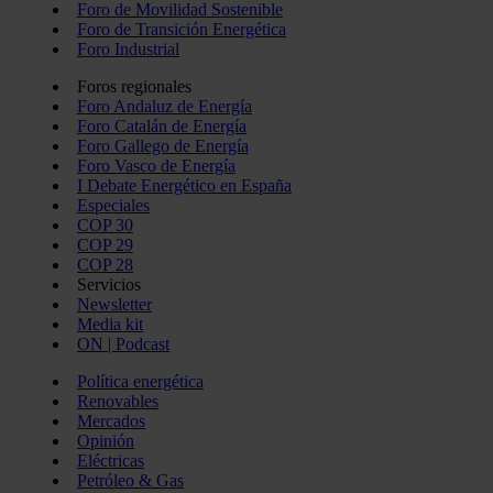
Foro de Movilidad Sostenible
Foro de Transición Energética
Foro Industrial
Foros regionales
Foro Andaluz de Energía
Foro Catalán de Energía
Foro Gallego de Energía
Foro Vasco de Energía
I Debate Energético en España
Especiales
COP 30
COP 29
COP 28
Servicios
Newsletter
Media kit
ON | Podcast
Política energética
Renovables
Mercados
Opinión
Eléctricas
Petróleo & Gas