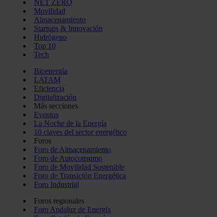
NET ZERO
Movilidad
Almacenamiento
Startups & Innovación
Hidrógeno
Top 10
Tech
Bioenergía
LATAM
Eficiencia
Digitalización
Más secciones
Eventos
La Noche de la Energía
10 claves del sector energético
Foros
Foro de Almacenamiento
Foro de Autoconsumo
Foro de Movilidad Sostenible
Foro de Transición Energética
Foro Industrial
Foros regionales
Foro Andaluz de Energía