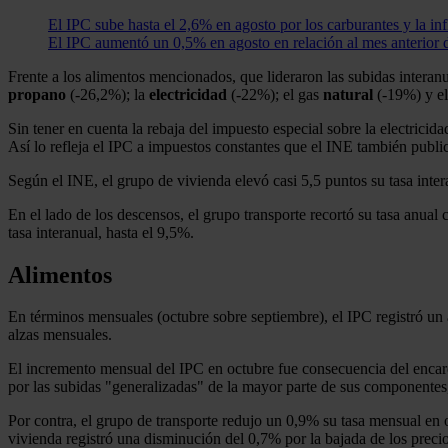
El IPC sube hasta el 2,6% en agosto por los carburantes y la i
El IPC aumentó un 0,5% en agosto en relación al mes anterior de
Frente a los alimentos mencionados, que lideraron las subidas interan
propano
(-26,2%); la
electricidad
(-22%); el gas
natural
(-19%) y el
Sin tener en cuenta la rebaja del impuesto especial sobre la electrici
Así lo refleja el IPC a impuestos constantes que el INE también public
Según el INE, el grupo de vivienda elevó casi 5,5 puntos su tasa inter
En el lado de los descensos, el grupo transporte recortó su tasa anual 
tasa interanual, hasta el 9,5%.
Alimentos
En términos mensuales (octubre sobre septiembre), el IPC registró un
alzas mensuales.
El incremento mensual del IPC en octubre fue consecuencia del encar
por las subidas "generalizadas" de la mayor parte de sus componentes, 
Por contra, el grupo de transporte redujo un 0,9% su tasa mensual en oc
vivienda registró una disminución del 0,7% por la bajada de los precios