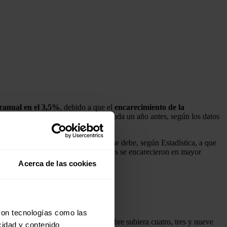
ranual en el 3,5%
, debido a que el
encarecimiento de la
s alimentos respecto a la experimentada un año antes, según los datos
vez en año y medio. Esta evolución se debe, según Estadística, a que
2022. Por contra, los aceites y grasas se encarecieron en mayor
Acerca de las cookies
con tecnologías como las
és de que en julio, agosto y septiembre subiera cuatro, tres y nueve
cidad y contenido