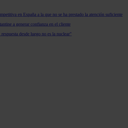
mpetitiva en España a la que no se ha prestado la atención suficiente
antine a generar confianza en el cliente
a respuesta desde luego no es la nuclear"