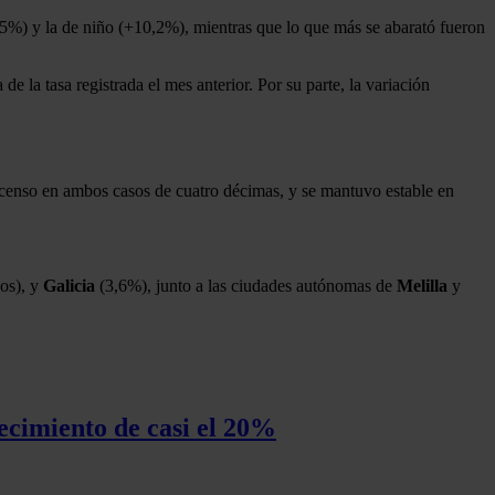
0,5%) y la de niño (+10,2%), mientras que lo que más se abarató fueron
la tasa registrada el mes anterior. Por su parte, la variación
scenso en ambos casos de cuatro décimas, y se mantuvo estable en
os), y
Galicia
(3,6%), junto a las ciudades autónomas de
Melilla
y
ecimiento de casi el 20%