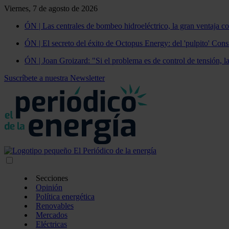
Viernes, 7 de agosto de 2026
ÓN | Las centrales de bombeo hidroeléctrico, la gran ventaja co
ÓN | El secreto del éxito de Octopus Energy: del 'pulpito' Const
ÓN | Joan Groizard: "Si el problema es de control de tensión, l
Suscríbete a nuestra Newsletter
Secciones
Opinión
Política energética
Renovables
Mercados
Eléctricas