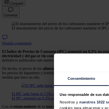
Compartir
Comentar
El abaratamiento del precio de los carburantes mantiene el IPC
Ningún comentario
El Índice de Precios de Consumo (IPC) aumentó un 0,3% en octub
electricidad y del gas se vio compensado por el abaratamiento de
definitivos publicados este martes por el Instituto Nacional de Estadí
De hecho, el precio de los
alimentos
moderó el avance de su tasa inte
los precios de legumbres y hortalizas, leche, huevos y queso, y carne
medida que hace un año.
Consentimiento
El IPC sube hasta el 3,5% en septiembre por los precios de la el
Uso responsable de sus dat
El IPC aumentó un 0,2% en septiembre en relación al mes anteri
Nosotros y
nuestros 1022 s
Con el
estancamiento
de la
tasa interanual de la inflación en octu
cookies para almacenar y acce