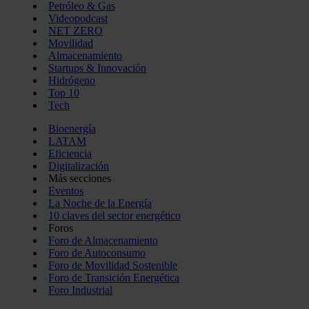
Petróleo & Gas
Videopodcast
NET ZERO
Movilidad
Almacenamiento
Startups & Innovación
Hidrógeno
Top 10
Tech
Bioenergía
LATAM
Eficiencia
Digitalización
Más secciones
Eventos
La Noche de la Energía
10 claves del sector energético
Foros
Foro de Almacenamiento
Foro de Autoconsumo
Foro de Movilidad Sostenible
Foro de Transición Energética
Foro Industrial