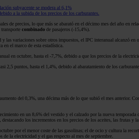
nflación subyacente se modera al 6,1%
bido a la subida de los precios de los carburantes.
uales de precios, lo que más se abarató en el décimo mes del año en rela
 transporte
combinado
de pasajeros (-15,4%).
dad y las variaciones sobre otros impuestos, el IPC interanual alcanzó en
a en el marco de esta estadística.
anual en octubre, hasta el -7,7%, debido a que los precios de la electri
casi 2,5 puntos, hasta el 1,4%, debido al abaratamiento de los carburant
 aumento del 0,3%, una décima más de lo que subió el mes anterior. Con
ecimiento en un 8,6% del vestido y el calzado por la nueva temporada 
destacando los incrementos en los precios de los aceites, las frutas y la
tubre por el menor coste de las gasolinas; el de ocio y cultura la recort
 de la electricidad y el gas respecto al mes de septiembre.