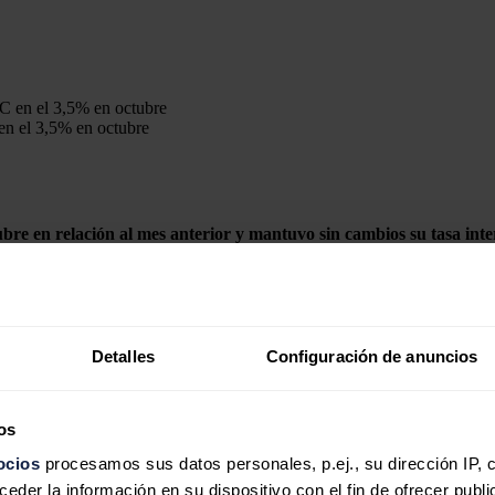
 en el 3,5% en octubre
re en relación al mes anterior y mantuvo sin cambios su tasa inte
 los carburantes y por una subida menos intensa
en los precios de lo
stica (INE), que coinciden con los avanzados a finales del mes pasado.
ranual un punto, hasta el 9,5%, bajando de los dos dígitos por primera 
 y frutas subieron menos en octubre de este año que en el mismo mes de 
Detalles
Configuración de anuncios
ectricidad y de los carburantes
os
or y elevó nueve décimas su tasa interanual, hasta el 3,5%.
ocios
procesamos sus datos personales, p.ej., su dirección IP, 
bre en el 3,5%
, se pone fin a tres meses consecutivos de ascensos despu
der la información en su dispositivo con el fin de ofrecer publi