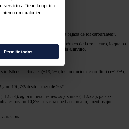
l 4,1%.
e servicios. Tiene la opción
imiento en cualquier
puntos por encima del IPC general.
comportamiento de los alimentos y la bajada de los carburantes".
e varios metros
e inflación y mayor crecimiento económico de la zona euro, lo que ha
icas (huellas digitales)
mento que dirige, en funciones,
Nadia Calviño
.
Permitir todas
eferencias en la
sección de
e cookies.
s turísticos nacionales (+19,5%); los productos de confitería (+17%);
 funciones de redes sociales
con nuestros partners de
023 y un 150,7% desde marzo de 2021.
ue les haya proporcionado o
ar (+12,3%); agua mineral, refrescos y zumos (+12,2%); patatas
rubia es hoy un 10,8% más cara que hace un año, mientras que las
 variación.