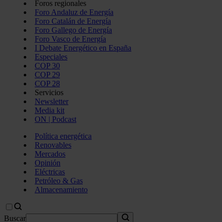
Foros regionales
Foro Andaluz de Energía
Foro Catalán de Energía
Foro Gallego de Energía
Foro Vasco de Energía
I Debate Energético en España
Especiales
COP 30
COP 29
COP 28
Servicios
Newsletter
Media kit
ON | Podcast
Política energética
Renovables
Mercados
Opinión
Eléctricas
Petróleo & Gas
Almacenamiento
Buscar