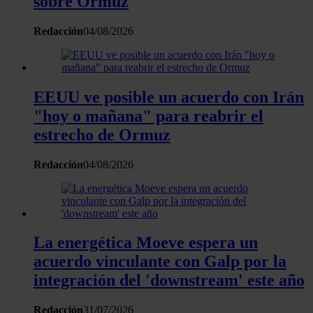
sobre Ormuz
Las cookies de este sitio web se usan para personalizar
Redacción
04/08/2026
el contenido y los anuncios, ofrecer funciones de redes
sociales y analizar el tráfico. Además, compartimos
información sobre el uso que haga del sitio web con
nuestros partners de redes sociales, publicidad y análisis
EEUU ve posible un acuerdo con Irán
web, quienes pueden combinarla con otra información
"hoy o mañana" para reabrir el
que les haya proporcionado o que hayan recopilado a
estrecho de Ormuz
partir del uso que haya hecho de sus servicios.
Redacción
04/08/2026
La energética Moeve espera un
acuerdo vinculante con Galp por la
integración del 'downstream' este año
Redacción
31/07/2026