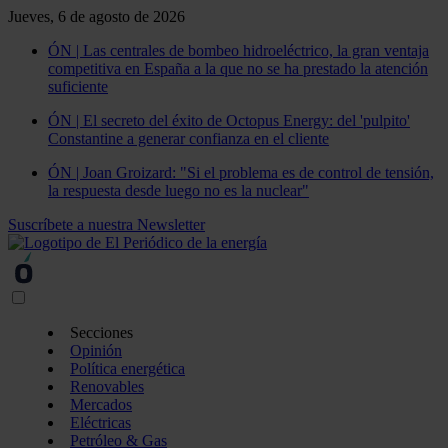
Jueves, 6 de agosto de 2026
ÓN | Las centrales de bombeo hidroeléctrico, la gran ventaja
competitiva en España a la que no se ha prestado la atención
suficiente
ÓN | El secreto del éxito de Octopus Energy: del 'pulpito'
Constantine a generar confianza en el cliente
ÓN | Joan Groizard: "Si el problema es de control de tensión,
la respuesta desde luego no es la nuclear"
Suscríbete a nuestra Newsletter
Secciones
Opinión
Política energética
Renovables
Mercados
Eléctricas
Petróleo & Gas