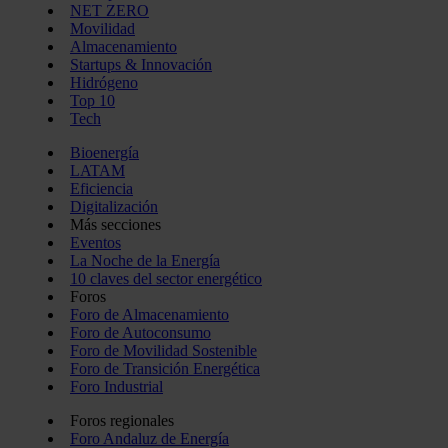
NET ZERO
Movilidad
Almacenamiento
Startups & Innovación
Hidrógeno
Top 10
Tech
Bioenergía
LATAM
Eficiencia
Digitalización
Más secciones
Eventos
La Noche de la Energía
10 claves del sector energético
Foros
Foro de Almacenamiento
Foro de Autoconsumo
Foro de Movilidad Sostenible
Foro de Transición Energética
Foro Industrial
Foros regionales
Foro Andaluz de Energía