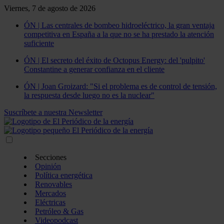
Viernes, 7 de agosto de 2026
ÓN | Las centrales de bombeo hidroeléctrico, la gran ventaja
competitiva en España a la que no se ha prestado la atención
suficiente
ÓN | El secreto del éxito de Octopus Energy: del 'pulpito'
Constantine a generar confianza en el cliente
ÓN | Joan Groizard: "Si el problema es de control de tensión,
la respuesta desde luego no es la nuclear"
Suscríbete a nuestra Newsletter
Secciones
Opinión
Política energética
Renovables
Mercados
Eléctricas
Petróleo & Gas
Videopodcast