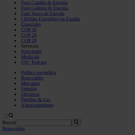
Foro Catalán de Energía
Foro Gallego de Energía
Foro Vasco de Energía
I Debate Energético en España
Especiales
COP 30
COP 29
COP 28
Servicios
Newsletter
Media kit
ON | Podcast
Política energética
Renovables
Mercados
Opinión
Eléctricas
Petróleo & Gas
Almacenamiento
Buscar
Renovables