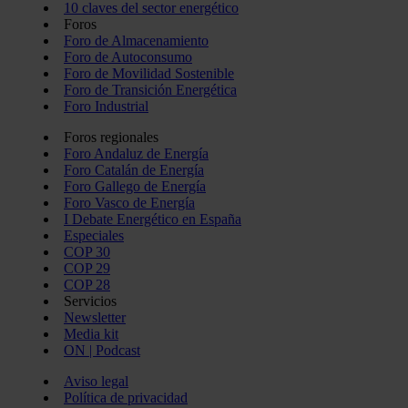
10 claves del sector energético
Foros
Foro de Almacenamiento
Foro de Autoconsumo
Foro de Movilidad Sostenible
Foro de Transición Energética
Foro Industrial
Foros regionales
Foro Andaluz de Energía
Foro Catalán de Energía
Foro Gallego de Energía
Foro Vasco de Energía
I Debate Energético en España
Especiales
COP 30
COP 29
COP 28
Servicios
Newsletter
Media kit
ON | Podcast
Aviso legal
Política de privacidad