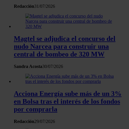
información sobre el uso que haga del sitio web con
Redacción
31/07/2026
nuestros partners de redes sociales, publicidad y análisis
web, quienes pueden combinarla con otra información
que les haya proporcionado o que hayan recopilado a
partir del uso que haya hecho de sus servicios.
Magtel se adjudica el concurso del
nudo Narcea para construir una
central de bombeo de 320 MW
Sandra Acosta
30/07/2026
Acciona Energía sube más de un 3%
en Bolsa tras el interés de los fondos
por comprarla
Redacción
29/07/2026