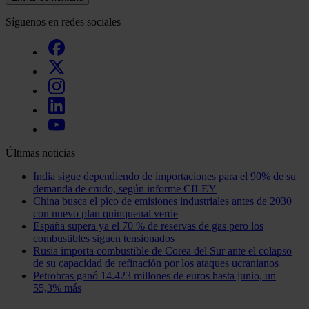
Síguenos en redes sociales
Últimas noticias
India sigue dependiendo de importaciones para el 90% de su
demanda de crudo, según informe CII-EY
China busca el pico de emisiones industriales antes de 2030
con nuevo plan quinquenal verde
España supera ya el 70 % de reservas de gas pero los
combustibles siguen tensionados
Rusia importa combustible de Corea del Sur ante el colapso
de su capacidad de refinación por los ataques ucranianos
Petrobras ganó 14.423 millones de euros hasta junio, un
55,3% más