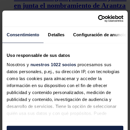
en junta el nombramiento de Arantza
Ezpeleta y un dividendo de 0,44 euros
Consentimiento
Detalles
Configuración de anuncios
Acciona Energía pone en marcha del
parque eólico Forty Mile de 280 MW
Uso responsable de sus datos
en Canadá
Nosotros y
nuestros 1022 socios
procesamos sus
datos personales, p.ej., su dirección IP, con tecnologías
como las cookies para almacenar y acceder la
información en su dispositivo con el fin de ofrecer
Acciona Energía cae el 0,45% y
publicidad y contenido personalizados, medición de
Acciona sube el 0,15% tras informe
publicidad y contenido, investigación de audiencia y
tendencias de negocio
desarrollo de servicios. Tiene la opción de seleccionar
quién usa sus datos y con qué propósitos. Puede
Además, se ha aprobado la renovación de otros
tres consejeros
cambiar o retirar su consentimiento en cualquier
dominicales
(
Juan Ignacio Entrecanales, Sonia Dulá y María
momento desde la Declaración de cookies o clicando en
Salgado
) y
cinco independientes
(
Juan Luis López Cardenete,