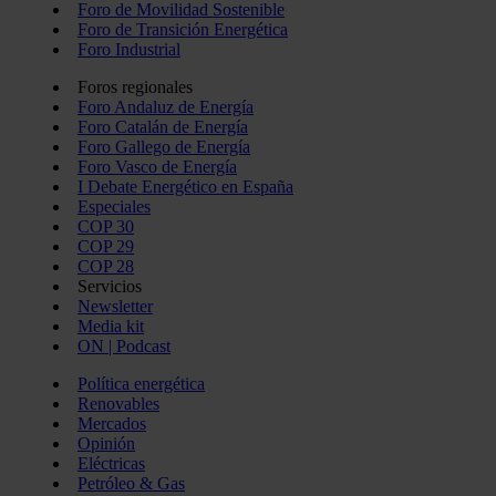
Foro de Movilidad Sostenible
Foro de Transición Energética
Foro Industrial
Foros regionales
Foro Andaluz de Energía
Foro Catalán de Energía
Foro Gallego de Energía
Foro Vasco de Energía
I Debate Energético en España
Especiales
COP 30
COP 29
COP 28
Servicios
Newsletter
Media kit
ON | Podcast
Política energética
Renovables
Mercados
Opinión
Eléctricas
Petróleo & Gas