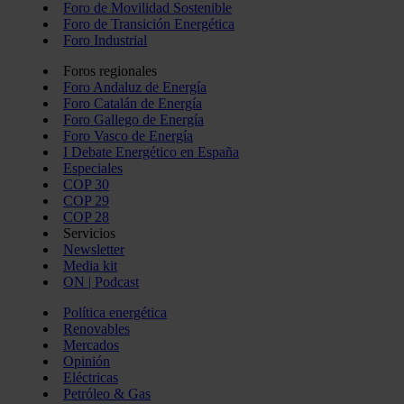
Foro de Movilidad Sostenible
Foro de Transición Energética
Foro Industrial
Foros regionales
Foro Andaluz de Energía
Foro Catalán de Energía
Foro Gallego de Energía
Foro Vasco de Energía
I Debate Energético en España
Especiales
COP 30
COP 29
COP 28
Servicios
Newsletter
Media kit
ON | Podcast
Política energética
Renovables
Mercados
Opinión
Eléctricas
Petróleo & Gas