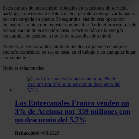
metros
Estos puntos de intercambio, ubicados en estaciones de servicio,
Identificar su dispositivo analizándolo activamente
parkings, concesionarios Silence, etc., permiten reemplazar la batería
para buscar características específicas (huellas
por otra cargada en apenas 30 segundos, siendo esta operación
incluso más rápida que repostar combustible. Todo el proceso, desde
digitales)
la localización de la estación hasta la facturación de la energía
Obtenga más información sobre cómo se procesan sus
consumida, se gestiona a través de una aplicación móvil.
datos personales y establezca sus preferencias en la
Además, al ser extraíbles, también pueden cargarse en cualquier
sección de datos
. Puede cambiar o retirar su
enchufe doméstico, ya sea en casa, en el trabajo o en cualquier lugar
consentimiento en cualquier momento en la Declaración
conveniente.
de cookies.
Noticias relacionadas
Las cookies de este sitio web se usan para personalizar
el contenido y los anuncios, ofrecer funciones de redes
sociales y analizar el tráfico. Además, compartimos
información sobre el uso que haga del sitio web con
Los Entrecanales Franco venden un
nuestros partners de redes sociales, publicidad y análisis
3% de Acciona por 359 millones con
web, quienes pueden combinarla con otra información
un descuento del 5,7%
que les haya proporcionado o que hayan recopilado a
partir del uso que haya hecho de sus servicios.
Redacción
04/08/2026