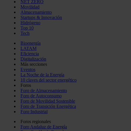
NET ZERO
Movilidad
Almacenamiento
Startups & Innovación
Hidrógeno
Top 10
Tech
Bioenergía
LATAM
Eficiencia
Digitalización
Más secciones
Eventos
La Noche de la Energía
10 claves del sector energético
Foros
Foro de Almacenamiento
Foro de Autoconsumo
Foro de Movilidad Sostenible
Foro de Transición Energética
Foro Industrial
Foros regionales
Foro Andaluz de Energía