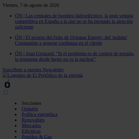
Viernes, 7 de agosto de 2026
ÓN | Las centrales de bombeo hidroeléctrico, la gran ventaja
competitiva en España a la que no se ha prestado la atención
suficiente
ÓN | El secreto del éxito de Octopus Energy: del 'pulpito'
Constantine a generar confianza en el cliente
ÓN | Joan Groizard: "Si el problema es de control de tensión,
la respuesta desde luego no es la nuclear"
Suscríbete a nuestra Newsletter
Secciones
Opinión
Política energética
Renovables
Mercados
Eléctricas
Petróleo & Gas