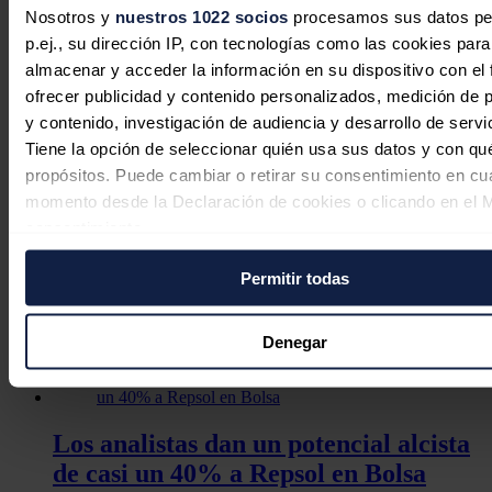
ejecutivo del informe forensic.
Nosotros y
nuestros 1022 socios
procesamos sus datos pe
p.ej., su dirección IP, con tecnologías como las cookies para
La compañía no atendió la petición de la CNMV en plazo, por lo
almacenar y acceder la información en su dispositivo con el 
que el supervisor procedió a realizar un requerimiento de
información adicional.
ofrecer publicidad y contenido personalizados, medición de p
y contenido, investigación de audiencia y desarrollo de servi
Noticias relacionadas
Tiene la opción de seleccionar quién usa sus datos y con qu
propósitos. Puede cambiar o retirar su consentimiento en cu
momento desde la Declaración de cookies o clicando en el 
consentimiento.
Acciona Energía sube más de un 3%
en Bolsa tras el interés de los fondos
Permitir todas
Si lo permite, también quisiéramos:
por comprarla
Recopilar información sobre su ubicación geográfica
puede tener una precisión de varios metros
Redacción
29/07/2026
Denegar
Identificar su dispositivo analizándolo activamente p
características específicas (huellas digitales)
Obtenga más información sobre cómo se procesan sus dato
Los analistas dan un potencial alcista
personales y establezca sus preferencias en la
sección de 
de casi un 40% a Repsol en Bolsa
Puede cambiar o retirar su consentimiento en cualquier mo