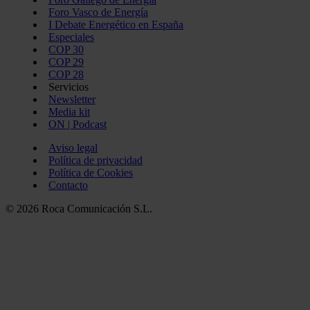
Foro Vasco de Energía
I Debate Energético en España
Especiales
COP 30
COP 29
COP 28
Servicios
Newsletter
Media kit
ON | Podcast
Aviso legal
Política de privacidad
Política de Cookies
Contacto
© 2026 Roca Comunicación S.L.