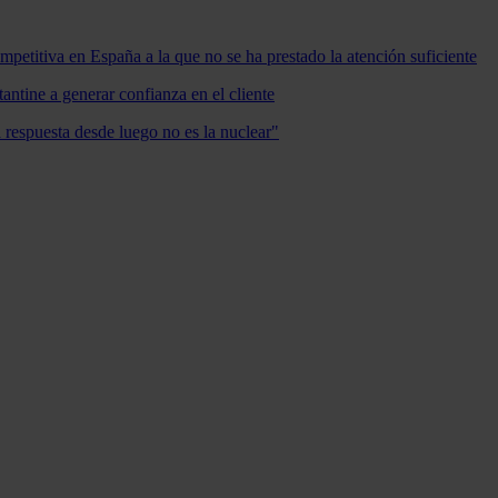
mpetitiva en España a la que no se ha prestado la atención suficiente
antine a generar confianza en el cliente
a respuesta desde luego no es la nuclear"