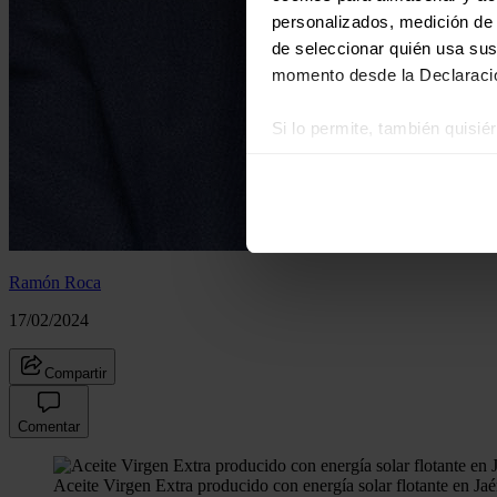
personalizados, medición de p
de seleccionar quién usa sus
momento desde la Declaració
Si lo permite, también quisi
Recopilar información
Identificar su disposi
Obtenga más información sob
datos
. Puede cambiar o reti
Ramón Roca
Las cookies de este sitio we
17/02/2024
y analizar el tráfico. Ademá
redes sociales, publicidad y
Compartir
que hayan recopilado a parti
Comentar
Aceite Virgen Extra producido con energía solar flotante en Ja