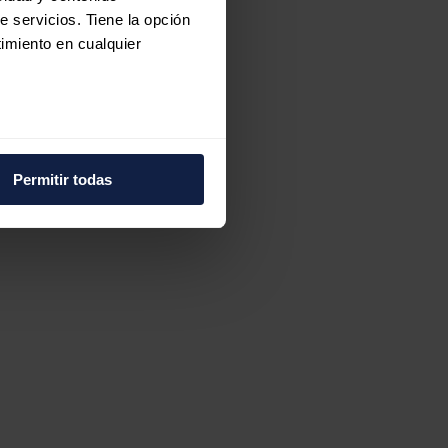
e servicios. Tiene la opción
imiento en cualquier
e varios metros
icas (huellas digitales)
Permitir todas
eferencias en la
sección de
e cookies.
 funciones de redes sociales
con nuestros partners de
ue les haya proporcionado o