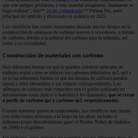
que este antiguo problema, o este material imaginario, finalmente se
haga realidad", dijo**
en un comunicado
**Yiming Hu, autor
principal del artículo y doctorado en química en 2022.
Los científicos han estado interesados durante mucho tiempo en la
construcción de alótropos de carbono nuevos o novedosos, o formas
de carbono, debido a la utilidad del carbono para la industria, así
como a su versatilidad.
Construcción de materiales con carbono
Hay diferentes formas en que se pueden construir alótropos de
carbono según cómo se utilicen los carbonos hibridados sp2, sp3 y
sp (o las diferentes formas en que los átomos de carbono pueden
unirse a otros elementos) y sus enlaces correspondientes. Los
alótropos de carbono más conocidos son el grafito (utilizado en
herramientas como lápices y baterías) y los diamantes,
que se crean
a partir de carbono sp2 y carbono sp3, respectivamente.
Usando métodos químicos tradicionales, los científicos han creado
con éxito varios alótropos a lo largo de los años, incluido el
fullereno (cuyo descubrimiento ganó el Premio Nobel de Química
en 1996) y el grafeno.
Sin embargo, estos métodos no permiten que los diferentes tipos de