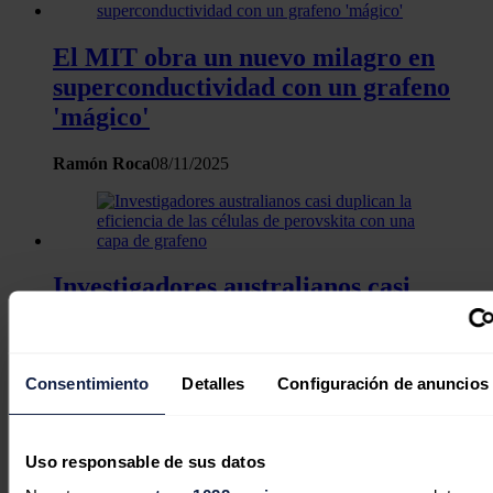
El MIT obra un nuevo milagro en
superconductividad con un grafeno
'mágico'
Ramón Roca
08/11/2025
Investigadores australianos casi
duplican la eficiencia de las células de
perovskita con una capa de grafeno
Consentimiento
Detalles
Configuración de anuncios
José A. Roca
12/09/2025
Uso responsable de sus datos