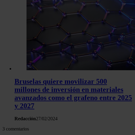
Las cookies de este sitio web se usan para personalizar el c
y los anuncios, ofrecer funciones de redes sociales y analiza
tráfico. Además, compartimos información sobre el uso que 
sitio web con nuestros partners de redes sociales, publicida
análisis web, quienes pueden combinarla con otra informació
haya proporcionado o que hayan recopilado a partir del uso 
hecho de sus servicios.
Bruselas quiere movilizar 500
millones de inversión en materiales
avanzados como el grafeno entre 2025
y 2027
Redacción
27/02/2024
3 comentarios