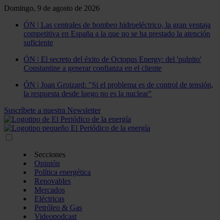
Domingo, 9 de agosto de 2026
ÓN | Las centrales de bombeo hidroeléctrico, la gran ventaja
competitiva en España a la que no se ha prestado la atención
suficiente
ÓN | El secreto del éxito de Octopus Energy: del 'pulpito'
Constantine a generar confianza en el cliente
ÓN | Joan Groizard: "Si el problema es de control de tensión,
la respuesta desde luego no es la nuclear"
Suscríbete a nuestra Newsletter
Secciones
Opinión
Política energética
Renovables
Mercados
Eléctricas
Petróleo & Gas
Videopodcast