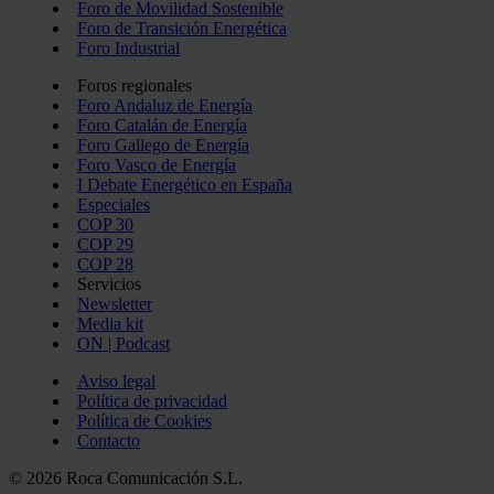
Foro de Movilidad Sostenible
Foro de Transición Energética
Foro Industrial
Foros regionales
Foro Andaluz de Energía
Foro Catalán de Energía
Foro Gallego de Energía
Foro Vasco de Energía
I Debate Energético en España
Especiales
COP 30
COP 29
COP 28
Servicios
Newsletter
Media kit
ON | Podcast
Aviso legal
Política de privacidad
Política de Cookies
Contacto
© 2026 Roca Comunicación S.L.