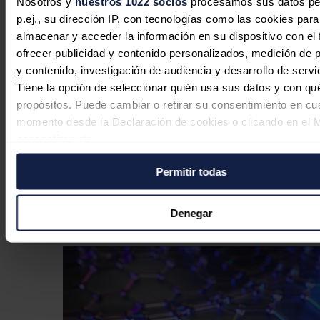
Nosotros y
nuestros 1022 socios
procesamos sus datos pe
p.ej., su dirección IP, con tecnologías como las cookies para
almacenar y acceder la información en su dispositivo con el 
ofrecer publicidad y contenido personalizados, medición de p
y contenido, investigación de audiencia y desarrollo de servi
Tiene la opción de seleccionar quién usa sus datos y con qu
propósitos. Puede cambiar o retirar su consentimiento en cu
momento desde la Declaración de cookies o clicando en el 
consentimiento.
Diseñan una tecnología para
Permitir todas
Si lo permite, también quisiéramos:
almacenar grandes cantidades de
Recopilar información sobre su ubicación geográfica
metano a presión atmosférica
puede tener una precisión de varios metros
Denegar
Identificar su dispositivo analizándolo activamente p
Redacción
12/06/2025
características específicas (huellas digitales)
Obtenga más información sobre cómo se procesan sus dato
personales y establezca sus preferencias en la
sección de 
Puede cambiar o retirar su consentimiento en cualquier mo
la Declaración de cookies.