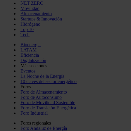
NET ZERO
Movilidad
Almacenamiento
Startups & Innovación
Hidrógeno
Top 10
Tech
Bioenergía
LATAM
Eficiencia
Digitalización
Más secciones
Eventos
La Noche de la Energía
10 claves del sector energético
Foros
Foro de Almacenamiento
Foro de Autoconsumo
Foro de Movilidad Sostenible
Foro de Transición Energética
Foro Industrial
Foros regionales
Foro Andaluz de Energía