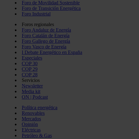
Foro de Movilidad Sostenible
Foro de Transición Energética
Foro Industrial
Foros regionales
Foro Andaluz de Energía
Foro Catalán de Energía
Foro Gallego de Energía
Foro Vasco de Energía
I Debate Energético en España
Especiales
COP 30
COP 29
COP 28
Servicios
Newsletter
Media kit
ON | Podcast
Política energética
Renovables
Mercados
Opinión
Eléctricas
Petróleo & Gas