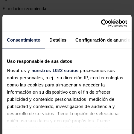
El redactor recomienda
Ence cierra con BBVA la financiación
Consentimiento
Detalles
Configuración de anuncios
de su planta de biometano en
Tarragona
Uso responsable de sus datos
Nosotros y
nuestros 1022 socios
procesamos sus
datos personales, p.ej., su dirección IP, con tecnologías
El biometano, una forma eficiente de
como las cookies para almacenar y acceder la
descarbonizar parte de consumos
información en su dispositivo con el fin de ofrecer
actuales de gas
publicidad y contenido personalizados, medición de
publicidad y contenido, investigación de audiencia y
desarrollo de servicios. Tiene la opción de seleccionar
quién usa sus datos y con qué propósitos. Puede
cambiar o retirar su consentimiento en cualquier
Andalucía impulsa 50 plantas de