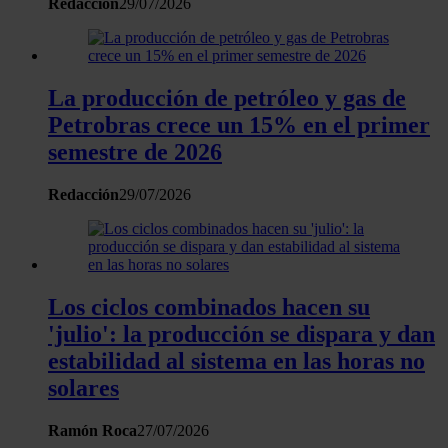
Redacción
29/07/2026
información sobre el uso que haga del sitio web con
nuestros partners de redes sociales, publicidad y análisis
web, quienes pueden combinarla con otra información
que les haya proporcionado o que hayan recopilado a
La producción de petróleo y gas de
partir del uso que haya hecho de sus servicios.
Petrobras crece un 15% en el primer
semestre de 2026
Redacción
29/07/2026
Los ciclos combinados hacen su
'julio': la producción se dispara y dan
estabilidad al sistema en las horas no
solares
Ramón Roca
27/07/2026