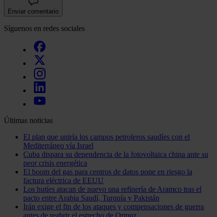
Enviar comentario
Síguenos en redes sociales
Últimas noticias
El plan que uniría los campos petroleros saudíes con el
Mediterráneo vía Israel
Cuba dispara su dependencia de la fotovoltaica china ante su
peor crisis energética
El boom del gas para centros de datos pone en riesgo la
factura eléctrica de EEUU
Los hutíes atacan de nuevo una refinería de Aramco tras el
pacto entre Arabia Saudí, Turquía y Pakistán
Irán exige el fin de los ataques y compensaciones de guerra
antes de reabrir el estrecho de Ormuz