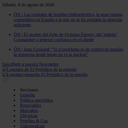
Sábado, 8 de agosto de 2026
ÓN | Las centrales de bombeo hidroeléctrico, la gran ventaja
competitiva en España a la que no se ha prestado la atención
suficiente
ÓN | El secreto del éxito de Octopus Energy: del 'pulpito'
Constantine a generar confianza en el cliente
ÓN | Joan Groizard: "Si el problema es de control de tensión,
la respuesta desde luego no es la nuclear"
Suscríbete a nuestra Newsletter
Secciones
Opinión
Política energética
Renovables
Mercados
Eléctricas
Petróleo & Gas
Videopodcast