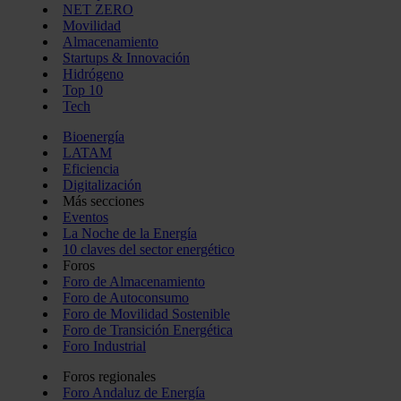
NET ZERO
Movilidad
Almacenamiento
Startups & Innovación
Hidrógeno
Top 10
Tech
Bioenergía
LATAM
Eficiencia
Digitalización
Más secciones
Eventos
La Noche de la Energía
10 claves del sector energético
Foros
Foro de Almacenamiento
Foro de Autoconsumo
Foro de Movilidad Sostenible
Foro de Transición Energética
Foro Industrial
Foros regionales
Foro Andaluz de Energía