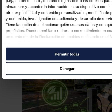
p.ej., su dirección IP, con tecnologías como las cookies para
almacenar y acceder la información en su dispositivo con el 
ofrecer publicidad y contenido personalizados, medición de p
y contenido, investigación de audiencia y desarrollo de servi
Tiene la opción de seleccionar quién usa sus datos y con qu
El Gobierno rescata con 274 millones
propósitos. Puede cambiar o retirar su consentimiento en cu
cuatro proyectos de hidrógeno verde
momento desde la Declaración de cookies o clicando en el 
descartados por Bruselas
consentimiento.
Redacción
06/08/2026
Permitir todas
Si lo permite, también quisiéramos:
Recopilar información sobre su ubicación geográfica
puede tener una precisión de varios metros
Denegar
Identificar su dispositivo analizándolo activamente p
características específicas (huellas digitales)
Obtenga más información sobre cómo se procesan sus dato
personales y establezca sus preferencias en la
sección de 
Puede cambiar o retirar su consentimiento en cualquier mo
la Declaración de cookies.