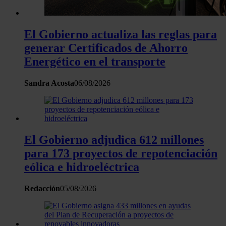
Las cookies de este sitio web se usan para personalizar el c
y los anuncios, ofrecer funciones de redes sociales y analiza
El Gobierno actualiza las reglas para
tráfico. Además, compartimos información sobre el uso que 
sitio web con nuestros partners de redes sociales, publicida
generar Certificados de Ahorro
análisis web, quienes pueden combinarla con otra informació
Energético en el transporte
haya proporcionado o que hayan recopilado a partir del uso 
hecho de sus servicios.
Sandra Acosta
06/08/2026
El Gobierno adjudica 612 millones
para 173 proyectos de repotenciación
eólica e hidroeléctrica
Redacción
05/08/2026