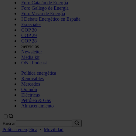
Foro Catalán de Energía
Foro Gallego de Energía
Foro Vasco de Energía
I Debate Energético en España
Especiales
COP 30
COP 29
COP 28
Servicios
Newsletter
Media kit
ON | Podcast
Política energética
Renovables
Mercados
Opinión
Eléctricas
Petróleo & Gas
Almacenamiento
Buscar
Política energética
·
Movilidad