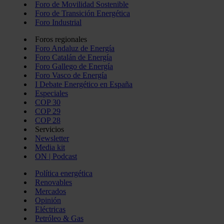
Foro de Movilidad Sostenible
Foro de Transición Energética
Foro Industrial
Foros regionales
Foro Andaluz de Energía
Foro Catalán de Energía
Foro Gallego de Energía
Foro Vasco de Energía
I Debate Energético en España
Especiales
COP 30
COP 29
COP 28
Servicios
Newsletter
Media kit
ON | Podcast
Política energética
Renovables
Mercados
Opinión
Eléctricas
Petróleo & Gas