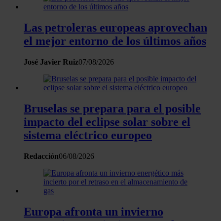
sección de datos
. Puede cambiar o retirar su
consentimiento en cualquier momento en la Declaración
Las petroleras europeas aprovechan
de cookies.
el mejor entorno de los últimos años
Las cookies de este sitio web se usan para personalizar
José Javier Ruiz
07/08/2026
el contenido y los anuncios, ofrecer funciones de redes
sociales y analizar el tráfico. Además, compartimos
información sobre el uso que haga del sitio web con
nuestros partners de redes sociales, publicidad y análisis
Bruselas se prepara para el posible
web, quienes pueden combinarla con otra información
impacto del eclipse solar sobre el
que les haya proporcionado o que hayan recopilado a
sistema eléctrico europeo
partir del uso que haya hecho de sus servicios.
Redacción
06/08/2026
Europa afronta un invierno