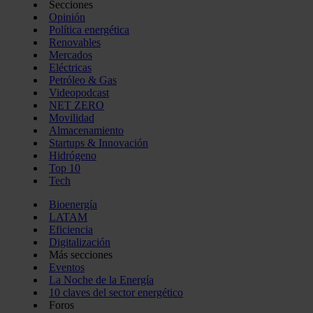
Secciones
Opinión
Política energética
Renovables
Mercados
Eléctricas
Petróleo & Gas
Videopodcast
NET ZERO
Movilidad
Almacenamiento
Startups & Innovación
Hidrógeno
Top 10
Tech
Bioenergía
LATAM
Eficiencia
Digitalización
Más secciones
Eventos
La Noche de la Energía
10 claves del sector energético
Foros