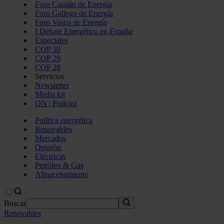
Foro Catalán de Energía
Foro Gallego de Energía
Foro Vasco de Energía
I Debate Energético en España
Especiales
COP 30
COP 29
COP 28
Servicios
Newsletter
Media kit
ON | Podcast
Política energética
Renovables
Mercados
Opinión
Eléctricas
Petróleo & Gas
Almacenamiento
Buscar
Renovables