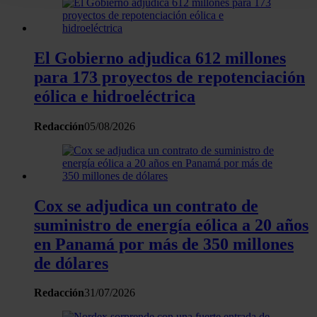
datos
. Puede cambiar o retirar su consentimiento en cualqui
momento en la Declaración de cookies.
El Gobierno adjudica 612 millones
Las cookies de este sitio web se usan para personalizar el
para 173 proyectos de repotenciación
contenido y los anuncios, ofrecer funciones de redes sociale
analizar el tráfico. Además, compartimos información sobre 
eólica e hidroeléctrica
uso que haga del sitio web con nuestros partners de redes
Redacción
05/08/2026
sociales, publicidad y análisis web, quienes pueden combina
con otra información que les haya proporcionado o que haya
recopilado a partir del uso que haya hecho de sus servicios.
Cox se adjudica un contrato de
suministro de energía eólica a 20 años
en Panamá por más de 350 millones
de dólares
Redacción
31/07/2026