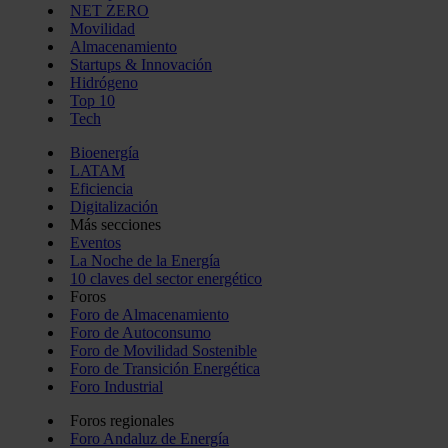
NET ZERO
Movilidad
Almacenamiento
Startups & Innovación
Hidrógeno
Top 10
Tech
Bioenergía
LATAM
Eficiencia
Digitalización
Más secciones
Eventos
La Noche de la Energía
10 claves del sector energético
Foros
Foro de Almacenamiento
Foro de Autoconsumo
Foro de Movilidad Sostenible
Foro de Transición Energética
Foro Industrial
Foros regionales
Foro Andaluz de Energía