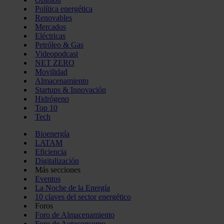
Política energética
Renovables
Mercados
Eléctricas
Petróleo & Gas
Videopodcast
NET ZERO
Movilidad
Almacenamiento
Startups & Innovación
Hidrógeno
Top 10
Tech
Bioenergía
LATAM
Eficiencia
Digitalización
Más secciones
Eventos
La Noche de la Energía
10 claves del sector energético
Foros
Foro de Almacenamiento
Foro de Autoconsumo