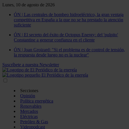
Lunes, 10 de agosto de 2026
ÓN | Las centrales de bombeo hidroeléctrico, la gran ventaja
competitiva en España a la que no se ha prestado la atención
suficiente
ÓN | El secreto del éxito de Octopus Energy: del 'pulpito'
Constantine a generar confianza en el cliente
ÓN | Joan Groizard: "Si el problema es de control de tensión,
la respuesta desde luego no es la nuclear"
Suscríbete a nuestra Newsletter
Secciones
Opinión
Política energética
Renovables
Mercados
Eléctricas
Petróleo & Gas
Videopodcast