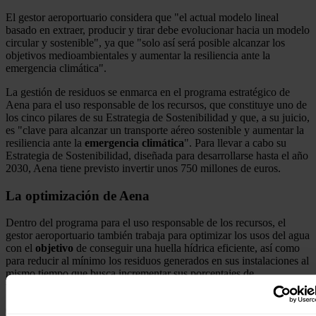
El gestor aeroportuario considera que "el actual modelo lineal
basado en extraer, producir y tirar debe evolucionar hacia un modelo
circular y sostenible", ya que "solo así será posible alcanzar los
objetivos medioambientales y aumentar la resiliencia ante la
emergencia climática".
La gestión de residuos se enmarca en el programa estratégico de
Aena para el uso responsable de los recursos, que constituye uno de
los cinco pilares de su Estrategia de Sostenibilidad y que, a su juicio,
es "clave para alcanzar un transporte aéreo sostenible y aumentar la
resiliencia ante la
emergencia climática
". Para llevar a cabo su
Estrategia de Sostenibilidad, diseñada para desarrollarse hasta el año
2030, Aena tiene previsto invertir unos 750 millones de euros.
La optimización de Aena
Dentro del programa para el uso responsable de los recursos, el
gestor aeroportuario también trabaja para optimizar los usos del agua
con el
objetivo
de conseguir una huella hídrica eficiente, así como
para reducir al mínimo los residuos generados en sus instalaciones al
mismo tiempo que busca incrementar sus porcentajes de
valorización.
Con el fin de proteger un recurso tan esencial como es el agua, Aena