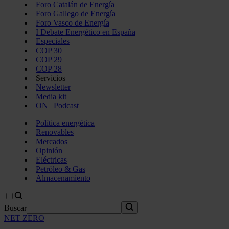
Foro Catalán de Energía
Foro Gallego de Energía
Foro Vasco de Energía
I Debate Energético en España
Especiales
COP 30
COP 29
COP 28
Servicios
Newsletter
Media kit
ON | Podcast
Política energética
Renovables
Mercados
Opinión
Eléctricas
Petróleo & Gas
Almacenamiento
Buscar
NET ZERO