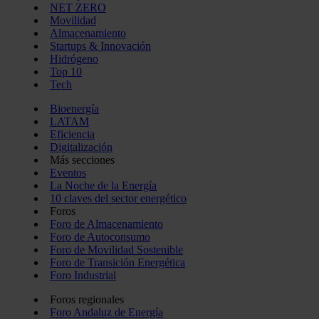
NET ZERO
Movilidad
Almacenamiento
Startups & Innovación
Hidrógeno
Top 10
Tech
Bioenergía
LATAM
Eficiencia
Digitalización
Más secciones
Eventos
La Noche de la Energía
10 claves del sector energético
Foros
Foro de Almacenamiento
Foro de Autoconsumo
Foro de Movilidad Sostenible
Foro de Transición Energética
Foro Industrial
Foros regionales
Foro Andaluz de Energía