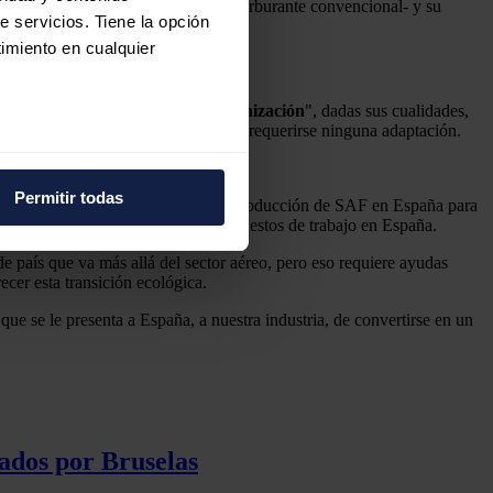
tan sólo representaba el 0,1% del carburante convencional- y su
e servicios. Tiene la opción
imiento en cualquier
 eficaz para avanzar en su
descarbonización
", dadas sus cualidades,
 distribuirse a los aeropuertos sin requerirse ninguna adaptación.
e varios metros
a.
icas (huellas digitales)
Permitir todas
necesitarían entre 30 y 40 plantas de producción de SAF en España para
eferencias en la
sección de
de euros de PIB y 270.000 nuevos puestos de trabajo en España.
e cookies.
 país que va más allá del sector aéreo, pero eso requiere ayudas
cer esta transición ecológica.
 funciones de redes sociales
e se le presenta a España, a nuestra industria, de convertirse en un
con nuestros partners de
ue les haya proporcionado o
ados por Bruselas