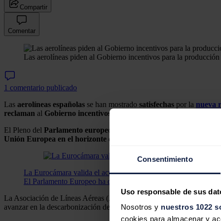
Compartir
Comentar
Las aerolíneas piden al Gobierno incentivos para la producció
1 comentario publicado
Las
aerolíneas
españolas
se han mostrado
satisfechas
por la
nueva 
reclaman
al
Gobierno
incentivos
para favorecer su uso.
El Pleno del
Parlamento europe
o ha dado este miércoles luz verde 
Unión Europea en el horizonte de 2050
, un hito para el que deber
Consentimiento
La Eurocámara valida el acuerdo que impondrá un 70% de combu
El Parlamento Europeo ha dado luz verde al uso de al menos u
Uso responsable de sus dat
La Asociación de Líneas Aéreas (ALA), que engloba el 85% del tráfico
avanzar en la descarbonización del transporte aéreo".
Nosotros y
nuestros 1022 s
cookies para almacenar y acce