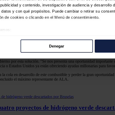
reras para su implementación con éxito: su escasa producción -en 2019 
ublicidad y contenido, investigación de audiencia y desarrollo d
 datos y con qué propósitos. Puede cambiar o retirar su consent
n de cookies o clicando en el Menú de consentimiento.
AF, que se ha identificado por toda la industria "como la solución más
éramos:
da del combustible, que ya se puede mezclar en los motores en un 50% y
 sobre su ubicación geográfica que puede tener una precisión d
vos que favorezcan la producción de SAF a escala", ha recalcado Gándar
tivo analizándolo activamente para buscar características específ
Denegar
os a la transición ecológica en el sector de la aviación' indica que se 
re cómo se procesan sus datos personales y establezca sus pr
ún el mismo informe, podría generar hasta un total de 56.000 millones 
rar su consentimiento en cualquier momento en la Declaración d
ierno por esta solución. "Se nos presenta una oportunidad importante de
cia o Estados Unidos ya están ofreciendo ayudas millonarias para favore
b se usan para personalizar el contenido y los anuncios, ofrecer
 cola en desarrollo de este combustible y perder la gran oportunidad qu
s, compartimos información sobre el uso que haga del sitio web 
concluido el máximo representante de ALA.
 análisis web, quienes pueden combinarla con otra información q
r del uso que haya hecho de sus servicios.
cuatro proyectos de hidrógeno verde descart