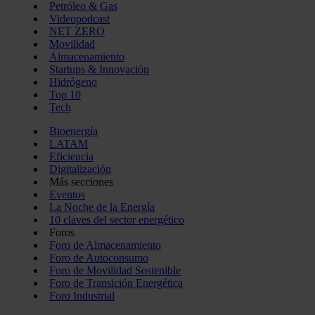
Petróleo & Gas
Videopodcast
NET ZERO
Movilidad
Almacenamiento
Startups & Innovación
Hidrógeno
Top 10
Tech
Bioenergía
LATAM
Eficiencia
Digitalización
Más secciones
Eventos
La Noche de la Energía
10 claves del sector energético
Foros
Foro de Almacenamiento
Foro de Autoconsumo
Foro de Movilidad Sostenible
Foro de Transición Energética
Foro Industrial