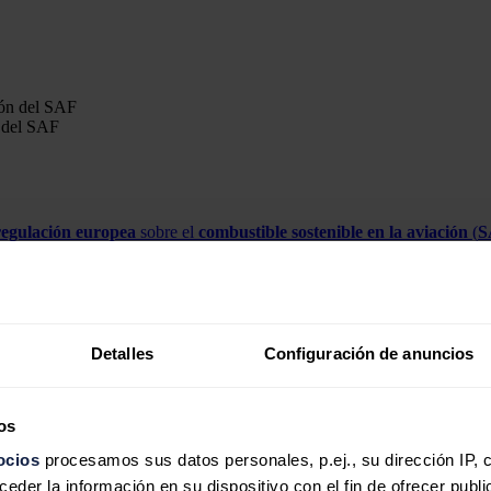
n del SAF
regulación europea
sobre el
combustible sostenible en la aviación
(
S
a las nuevas normas que impondrán el uso de al menos un 70% de combus
án ya en
2025
empezar a cargar al menos un
2%
de combustibles sosteni
Detalles
Configuración de anuncios
stibles 'verdes' a los aviones en 2050
n 70% de combustibles verdes a los aviones que operen en la UE en 20
os
 aéreo en España, ha mostrado su satisfacción por este nuevo reglament
ocios
procesamos sus datos personales, p.ej., su dirección IP, 
der la información en su dispositivo con el fin de ofrecer publi