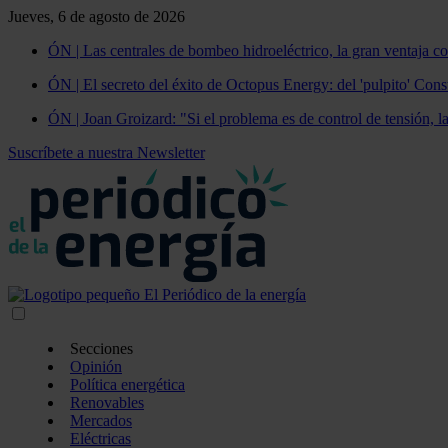
Jueves, 6 de agosto de 2026
ÓN | Las centrales de bombeo hidroeléctrico, la gran ventaja co
ÓN | El secreto del éxito de Octopus Energy: del 'pulpito' Const
ÓN | Joan Groizard: "Si el problema es de control de tensión, l
Suscríbete a nuestra Newsletter
Secciones
Opinión
Política energética
Renovables
Mercados
Eléctricas