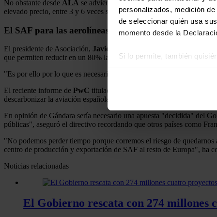
No obstante desde
ALA
se advierte que aún se deben superar dos bar
personalizados, medición de p
elevado precio, entre 3 y 6 veces superior al convencional.
de seleccionar quién usa sus
El SAF para las aerolíneas
momento desde la Declaració
El presidente de Asociación,
Javier Gándara,
ha puesto en valor el S
Si lo permite, también quisi
que permiten reducir en un 80% las emisiones de CO2 en el ciclo de vi
Recopilar información
"Es por ello por lo que es necesario que el Gobierno destine incenti
Identificar su disposi
El reciente informe de
PwC
titulado 'Estudio sobre los impactos ligad
Obtenga más información sob
descarbonizar la aviación española. Esta escalada de producción, seg
datos
. Puede cambiar o reti
En opinión de Gándara sería necesario una apuesta "decidida" del Gob
públicas", aseguró el directivo recordando que otros países como Fran
Las cookies de este sitio we
"No podemos perder tiempo porque corremos el riesgo de quedarnos a la
y analizar el tráfico. Ademá
centro de producción y exportación de SAF al resto de Europa", ha 
redes sociales, publicidad y
que hayan recopilado a parti
Noticias relacionadas
El Gobierno rescata con 274 millones 