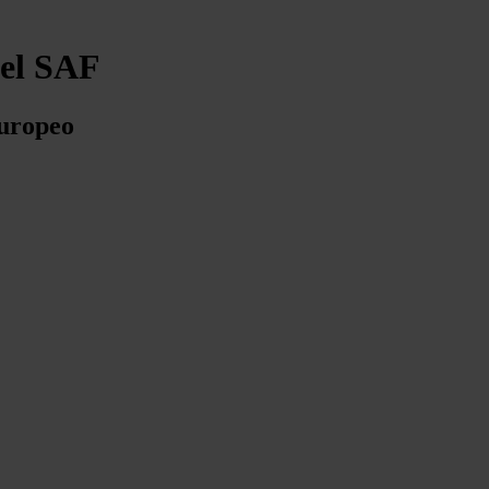
del SAF
europeo