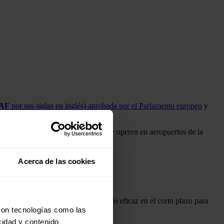
AF
por sus siglas en inglés) aprobada por el Parlamento europeo
y
tibles ecológicos a los aviones que operen en aeropuertos de la
bles en sus depósitos.
Acerca de las cookies
50.
o y asegura que es "la solución más eficaz en el corto plazo para
con tecnologías como las
cidad y contenido