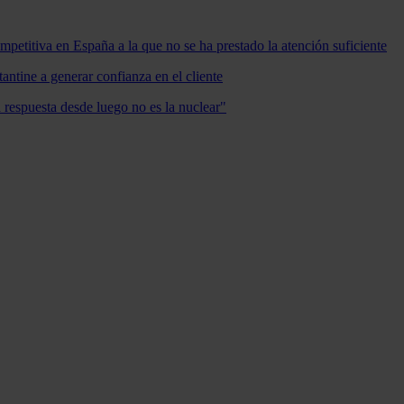
mpetitiva en España a la que no se ha prestado la atención suficiente
antine a generar confianza en el cliente
a respuesta desde luego no es la nuclear"