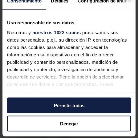
Consentimiento
Detalles
Configuración de anuncios
agrario del país".
El redactor recomienda
Uso responsable de sus datos
Nosotros y
nuestros 1022 socios
procesamos sus
datos personales, p.ej., su dirección IP, con tecnologías
como las cookies para almacenar y acceder la
Vox defiende en el Parlamento frenar
información en su dispositivo con el fin de ofrecer
la expansión "descontrolada" de
publicidad y contenido personalizados, medición de
renovables en tierras de cultivo
publicidad y contenido, investigación de audiencia y
desarrollo de servicios. Tiene la opción de seleccionar
quién usa sus datos y con qué propósitos. Puede
cambiar o retirar su consentimiento en cualquier
momento desde la Declaración de cookies o clicando en
Grupo Greenvolt logra una tarifa a
Permitir todas
el Menú de consentimiento.
largo plazo para un proyecto
agrivoltaico de 26,8 MW en Francia
Si lo permite, también quisiéramos:
Denegar
Recopilar información sobre su ubicación
geográfica que puede tener una precisión de varios