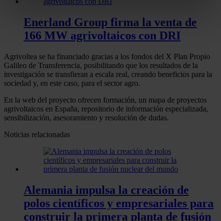
metros
Enerland Group firma la venta de
Identificar su dispositivo analizándolo activamente
166 MW agrivoltaicos con DRI
para buscar características específicas (huellas
digitales)
Agrivoltea se ha financiado gracias a los fondos del X Plan Propio
Obtenga más información sobre cómo se procesan sus
Galileo de Transferencia, posibilitando que los resultados de la
datos personales y establezca sus preferencias en la
investigación se transfieran a escala real, creando beneficios para la
sección de datos
. Puede cambiar o retirar su
sociedad y, en este caso, para el sector agro.
consentimiento en cualquier momento en la Declaración
En la web del proyecto ofrecen formación, un mapa de proyectos
de cookies.
agrivoltaicos en España, repositorio de información especializada,
sensibilización, asesoramiento y resolución de dudas.
Las cookies de este sitio web se usan para personalizar
Noticias relacionadas
el contenido y los anuncios, ofrecer funciones de redes
sociales y analizar el tráfico. Además, compartimos
información sobre el uso que haga del sitio web con
nuestros partners de redes sociales, publicidad y análisis
Alemania impulsa la creación de
web, quienes pueden combinarla con otra información
polos científicos y empresariales para
que les haya proporcionado o que hayan recopilado a
partir del uso que haya hecho de sus servicios.
construir la primera planta de fusión