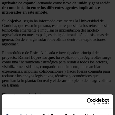
agrivoltaico español
actuando como
nexo de unión y generación
de conocimiento entre los diferentes agentes implicados e
interesados en este ámbito.
Su
objetivo
, según ha informado este martes la Universidad de
Córdoba, que es su impulsora, es dar respuesta "a los retos de esta
tecnología emergente e impulsar la implantación del modelo
agrivoltaico en nuestro país, es decir, de instalación de sistemas de
generación de energía solar fotovoltaica dentro de explotaciones
agrícolas".
El catedrático de Física Aplicada e investigador principal del
proyecto,
Rafael
López Luque
, ha explicado que Agrivoltea surge
como una "herramienta estratégica para reunir a todos los actores,
visibilizar necesidades, compartir conocimiento, intercambiar
experiencias, impulsar colaboraciones y hacer fuerza conjunta para
reclamar los apoyos legislativos, técnicos y económicos que
permitan la implantación real y el desarrollo pleno de la agrivoltaica
en España".
El sector agrivoltaico
Para el grupo investigador, este proyecto no es solo innovación, "es
compromiso con el territorio, con la sostenibilidad y con la creación
de un ecosistema sólido capaz de transformar el futuro energético y