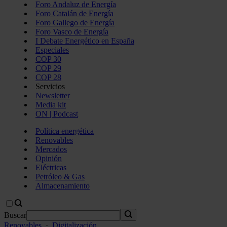
Foro Andaluz de Energía
Foro Catalán de Energía
Foro Gallego de Energía
Foro Vasco de Energía
I Debate Energético en España
Especiales
COP 30
COP 29
COP 28
Servicios
Newsletter
Media kit
ON | Podcast
Política energética
Renovables
Mercados
Opinión
Eléctricas
Petróleo & Gas
Almacenamiento
Buscar
Renovables
·
Digitalización