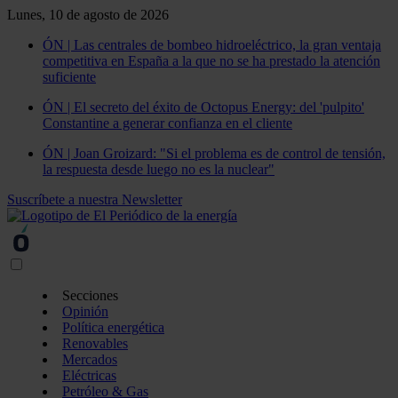
Lunes, 10 de agosto de 2026
ÓN | Las centrales de bombeo hidroeléctrico, la gran ventaja
competitiva en España a la que no se ha prestado la atención
suficiente
ÓN | El secreto del éxito de Octopus Energy: del 'pulpito'
Constantine a generar confianza en el cliente
ÓN | Joan Groizard: "Si el problema es de control de tensión,
la respuesta desde luego no es la nuclear"
Suscríbete a nuestra Newsletter
Secciones
Opinión
Política energética
Renovables
Mercados
Eléctricas
Petróleo & Gas