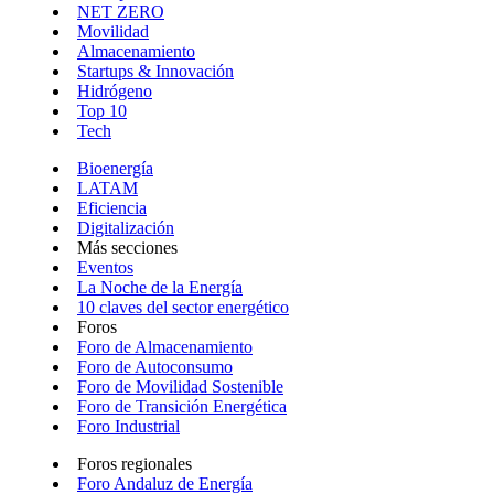
NET ZERO
Movilidad
Almacenamiento
Startups & Innovación
Hidrógeno
Top 10
Tech
Bioenergía
LATAM
Eficiencia
Digitalización
Más secciones
Eventos
La Noche de la Energía
10 claves del sector energético
Foros
Foro de Almacenamiento
Foro de Autoconsumo
Foro de Movilidad Sostenible
Foro de Transición Energética
Foro Industrial
Foros regionales
Foro Andaluz de Energía