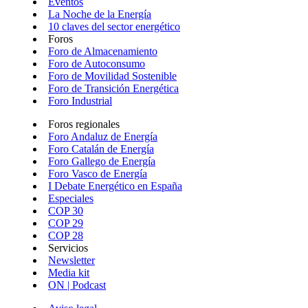
Eventos
La Noche de la Energía
10 claves del sector energético
Foros
Foro de Almacenamiento
Foro de Autoconsumo
Foro de Movilidad Sostenible
Foro de Transición Energética
Foro Industrial
Foros regionales
Foro Andaluz de Energía
Foro Catalán de Energía
Foro Gallego de Energía
Foro Vasco de Energía
I Debate Energético en España
Especiales
COP 30
COP 29
COP 28
Servicios
Newsletter
Media kit
ON | Podcast