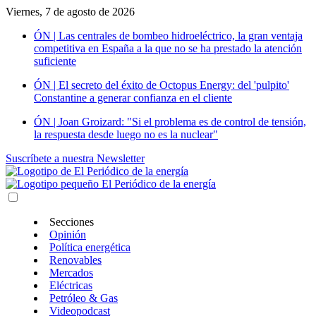
Viernes, 7 de agosto de 2026
ÓN | Las centrales de bombeo hidroeléctrico, la gran ventaja
competitiva en España a la que no se ha prestado la atención
suficiente
ÓN | El secreto del éxito de Octopus Energy: del 'pulpito'
Constantine a generar confianza en el cliente
ÓN | Joan Groizard: "Si el problema es de control de tensión,
la respuesta desde luego no es la nuclear"
Suscríbete a nuestra Newsletter
Secciones
Opinión
Política energética
Renovables
Mercados
Eléctricas
Petróleo & Gas
Videopodcast