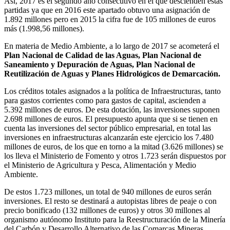
Así, 2017 es el segundo año consecutivo en el que descienden estas
partidas ya que en 2016 este apartado obtuvo una asignación de
1.892 millones pero en 2015 la cifra fue de 105 millones de euros
más (1.998,56 millones).
En materia de Medio Ambiente, a lo largo de 2017 se acometerá el
Plan Nacional de Calidad de las Aguas, Plan Nacional de
Saneamiento y Depuración de Aguas, Plan Nacional de
Reutilización de Aguas y Planes Hidrológicos de Demarcación.
Los créditos totales asignados a la política de Infraestructuras, tanto
para gastos corrientes como para gastos de capital, ascienden a
5.392 millones de euros. De esta dotación, las inversiones suponen
2.698 millones de euros. El presupuesto apunta que si se tienen en
cuenta las inversiones del sector público empresarial, en total las
inversiones en infraestructuras alcanzarán este ejercicio los 7.480
millones de euros, de los que en torno a la mitad (3.626 millones) se
los lleva el Ministerio de Fomento y otros 1.723 serán dispuestos por
el Ministerio de Agricultura y Pesca, Alimentación y Medio
Ambiente.
De estos 1.723 millones, un total de 940 millones de euros serán
inversiones. El resto se destinará a autopistas libres de peaje o con
precio bonificado (132 millones de euros) y otros 30 millones al
organismo autónomo Instituto para la Reestructuración de la Minería
del Carbón y Desarrollo Alternativo de las Comarcas Mineras.