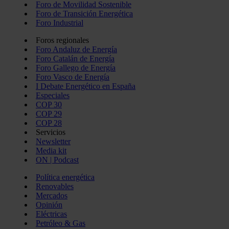
Foro de Movilidad Sostenible
Foro de Transición Energética
Foro Industrial
Foros regionales
Foro Andaluz de Energía
Foro Catalán de Energía
Foro Gallego de Energía
Foro Vasco de Energía
I Debate Energético en España
Especiales
COP 30
COP 29
COP 28
Servicios
Newsletter
Media kit
ON | Podcast
Política energética
Renovables
Mercados
Opinión
Eléctricas
Petróleo & Gas