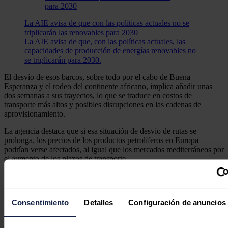
La AIE avisa de que con las políticas actuales no se
triplicarán las renovables para 2030
La AIE avisa de que, con las políticas actuales, las
capacidades de producción de energías renovables no
se triplicarán para 2030.
El desvío de esos barcos, sobre todo por el cabo de Buena
Esperanza y el rodeo del continente africano, implica añadir unas
dos semanas a sus trayectos, lo que se traduce en costos de
transporte más altos y posibles disrupciones en las cadenas de
aprovisionamiento.
La agencia destaca que si esa situación de desvío de rutas se
prolonga, los precios de los productos petrolíferos en Europa
podrían verse afectados, al igual que los mercados mediterráneos por
el aumento de los plazos de transporte.
En cualquier caso, la AIE asegura que está preparada para
"responder de forma decisiva si hay una interrupción del suministro"
e hiciera falta sacar más petróleo al mercado.
Consentimiento
Detalles
Configuración de anuncios
A ese respecto, destaca que sus miembros en conjunto disponen de
unas reservas de unos 4.000 millones de barriles, de los cuales 1.200