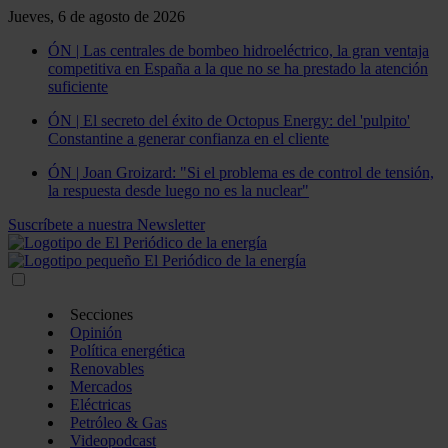
Jueves, 6 de agosto de 2026
ÓN | Las centrales de bombeo hidroeléctrico, la gran ventaja
competitiva en España a la que no se ha prestado la atención
suficiente
ÓN | El secreto del éxito de Octopus Energy: del 'pulpito'
Constantine a generar confianza en el cliente
ÓN | Joan Groizard: "Si el problema es de control de tensión,
la respuesta desde luego no es la nuclear"
Suscríbete a nuestra Newsletter
Secciones
Opinión
Política energética
Renovables
Mercados
Eléctricas
Petróleo & Gas
Videopodcast