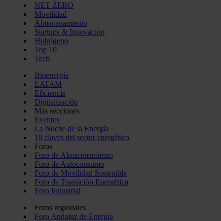
NET ZERO
Movilidad
Almacenamiento
Startups & Innovación
Hidrógeno
Top 10
Tech
Bioenergía
LATAM
Eficiencia
Digitalización
Más secciones
Eventos
La Noche de la Energía
10 claves del sector energético
Foros
Foro de Almacenamiento
Foro de Autoconsumo
Foro de Movilidad Sostenible
Foro de Transición Energética
Foro Industrial
Foros regionales
Foro Andaluz de Energía