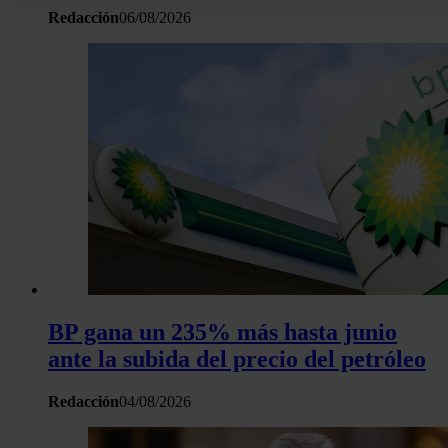
Redacción
06/08/2026
Puede cambiar o retirar su consentimiento en cualquier mo
la Declaración de cookies.
Las cookies de este sitio web se usan para personalizar el c
y los anuncios, ofrecer funciones de redes sociales y analiza
tráfico. Además, compartimos información sobre el uso que 
sitio web con nuestros partners de redes sociales, publicida
análisis web, quienes pueden combinarla con otra informació
haya proporcionado o que hayan recopilado a partir del uso 
hecho de sus servicios.
BP gana un 235% más hasta junio
ante la subida del precio del petróleo
Redacción
04/08/2026