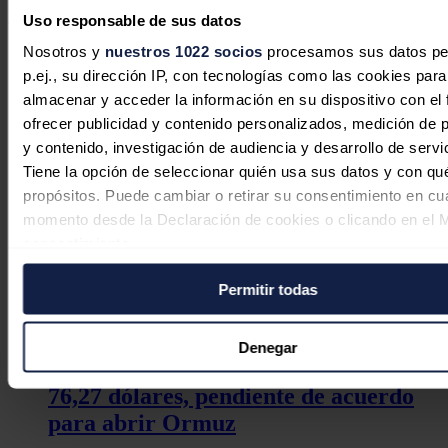
millones están bajo control de sus gobiernos para el caso de una
Uso responsable de sus datos
emergencia.
Nosotros y
nuestros 1022 socios
procesamos sus datos pe
Noticias relacionadas
p.ej., su dirección IP, con tecnologías como las cookies para
almacenar y acceder la información en su dispositivo con el 
ofrecer publicidad y contenido personalizados, medición de p
y contenido, investigación de audiencia y desarrollo de servi
Tiene la opción de seleccionar quién usa sus datos y con qu
propósitos. Puede cambiar o retirar su consentimiento en cu
momento desde la Declaración de cookies o clicando en el 
consentimiento.
Permitir todas
Si lo permite, también quisiéramos:
Recopilar información sobre su ubicación geográfica
puede tener una precisión de varios metros
Denegar
El petróleo de Texas sube un 1,4 %, a
Identificar su dispositivo analizándolo activamente p
características específicas (huellas digitales)
76,27 dólares, pendiente de acuerdo
para abrir Ormuz
Obtenga más información sobre cómo se procesan sus dato
personales y establezca sus preferencias en la
sección de 