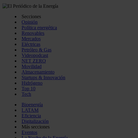
Secciones
Opinión
Política energética
Renovables
Mercados
Eléctricas
Petróleo & Gas
Videopodcast
NET ZERO
Movilidad
Almacenamiento
Startups & Innovación
Hidrógeno
Top 10
Tech
Bioenergía
LATAM
Eficiencia
Digitalización
Más secciones
Eventos
La Noche de la Energía