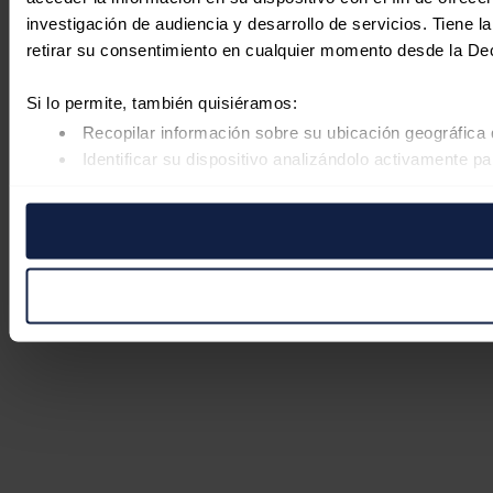
investigación de audiencia y desarrollo de servicios. Tiene 
retirar su consentimiento en cualquier momento desde la De
Si lo permite, también quisiéramos:
Recopilar información sobre su ubicación geográfica 
Identificar su dispositivo analizándolo activamente pa
Obtenga más información sobre cómo se procesan sus datos
retirar su consentimiento en cualquier momento en la Declar
Las cookies de este sitio web se usan para personalizar el co
Además, compartimos información sobre el uso que haga del s
pueden combinarla con otra información que les haya proporc