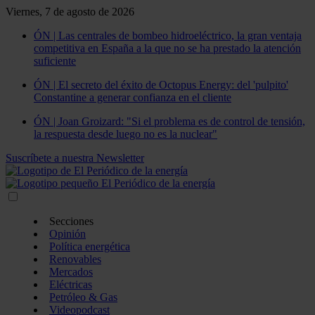
Viernes, 7 de agosto de 2026
ÓN | Las centrales de bombeo hidroeléctrico, la gran ventaja
competitiva en España a la que no se ha prestado la atención
suficiente
ÓN | El secreto del éxito de Octopus Energy: del 'pulpito'
Constantine a generar confianza en el cliente
ÓN | Joan Groizard: "Si el problema es de control de tensión,
la respuesta desde luego no es la nuclear"
Suscríbete a nuestra Newsletter
Secciones
Opinión
Política energética
Renovables
Mercados
Eléctricas
Petróleo & Gas
Videopodcast