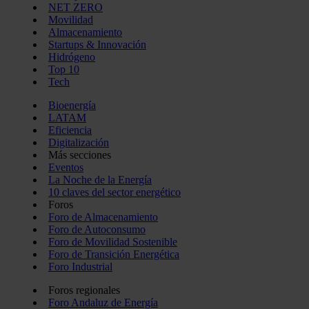
NET ZERO
Movilidad
Almacenamiento
Startups & Innovación
Hidrógeno
Top 10
Tech
Bioenergía
LATAM
Eficiencia
Digitalización
Más secciones
Eventos
La Noche de la Energía
10 claves del sector energético
Foros
Foro de Almacenamiento
Foro de Autoconsumo
Foro de Movilidad Sostenible
Foro de Transición Energética
Foro Industrial
Foros regionales
Foro Andaluz de Energía