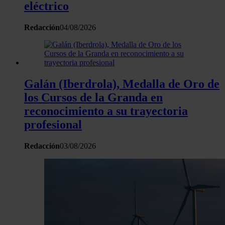
eléctrico
Redacción
04/08/2026
Galán (Iberdrola), Medalla de Oro de
los Cursos de la Granda en
reconocimiento a su trayectoria
profesional
Redacción
03/08/2026