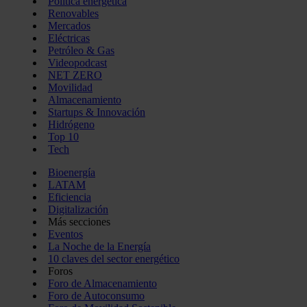
Política energética
Renovables
Mercados
Eléctricas
Petróleo & Gas
Videopodcast
NET ZERO
Movilidad
Almacenamiento
Startups & Innovación
Hidrógeno
Top 10
Tech
Bioenergía
LATAM
Eficiencia
Digitalización
Más secciones
Eventos
La Noche de la Energía
10 claves del sector energético
Foros
Foro de Almacenamiento
Foro de Autoconsumo