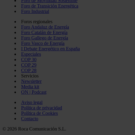
Foro de Movilidad Sostenible
Foro de Transición Energética
Foro Industrial
Foros regionales
Foro Andaluz de Energía
Foro Catalán de Energía
Foro Gallego de Energía
Foro Vasco de Energía
I Debate Energético en España
Especiales
COP 30
COP 29
COP 28
Servicios
Newsletter
Media kit
ON | Podcast
Aviso legal
Política de privacidad
Política de Cookies
Contacto
© 2026 Roca Comunicación S.L.