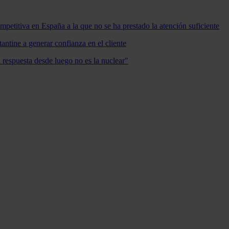
mpetitiva en España a la que no se ha prestado la atención suficiente
antine a generar confianza en el cliente
a respuesta desde luego no es la nuclear"