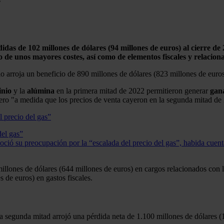
didas de 102 millones de dólares (94 millones de euros) al cierre de
 de unos mayores costes, así como de elementos fiscales y relacion
cio arroja un beneficio de 890 millones de dólares (823 millones de euro
inio
y la
alúmina
en la primera mitad de 2022 permitieron generar
gana
 pero "a medida que los precios de venta cayeron en la segunda mitad de 2
del gas”
ió su preocupación por la “escalada del precio del gas”, habida cuenta 
llones de dólares (644 millones de euros) en cargos relacionados con la
 de euros) en gastos fiscales.
a segunda mitad arrojó una pérdida neta de 1.100 millones de dólares (