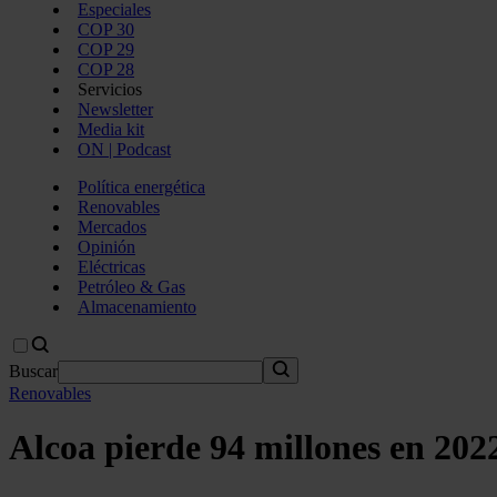
Especiales
COP 30
COP 29
COP 28
Servicios
Newsletter
Media kit
ON | Podcast
Política energética
Renovables
Mercados
Opinión
Eléctricas
Petróleo & Gas
Almacenamiento
Buscar
Renovables
Alcoa pierde 94 millones en 2022