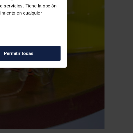
e servicios. Tiene la opción
imiento en cualquier
e varios metros
icas (huellas digitales)
Permitir todas
eferencias en la
sección de
e cookies.
 funciones de redes sociales
con nuestros partners de
ue les haya proporcionado o