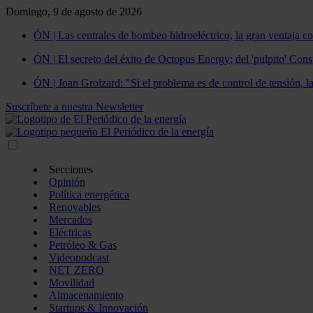
Domingo, 9 de agosto de 2026
ÓN | Las centrales de bombeo hidroeléctrico, la gran ventaja co
ÓN | El secreto del éxito de Octopus Energy: del 'pulpito' Const
ÓN | Joan Groizard: "Si el problema es de control de tensión, l
Suscríbete a nuestra Newsletter
Secciones
Opinión
Política energética
Renovables
Mercados
Eléctricas
Petróleo & Gas
Videopodcast
NET ZERO
Movilidad
Almacenamiento
Startups & Innovación