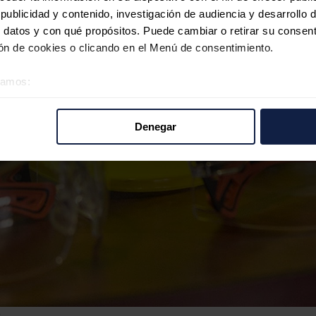
ublicidad y contenido, investigación de audiencia y desarrollo d
 datos y con qué propósitos. Puede cambiar o retirar su consent
n de cookies o clicando en el Menú de consentimiento.
éramos:
 sobre su ubicación geográfica que puede tener una precisión d
tivo analizándolo activamente para buscar características específ
Denegar
re cómo se procesan sus datos personales y establezca sus pr
rar su consentimiento en cualquier momento en la Declaración d
b se usan para personalizar el contenido y los anuncios, ofrecer
s, compartimos información sobre el uso que haga del sitio web 
 análisis web, quienes pueden combinarla con otra información q
r del uso que haya hecho de sus servicios.
s