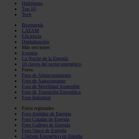
Hidrógeno
Top 10
Tech
Bioenergía
LATAM
Eficiencia
Digitalización
Más secciones
Eventos
La Noche de la Energía
10 claves del sector energético
Foros
Foro de Almacenamiento
Foro de Autoconsumo
Foro de Movilidad Sostenible
Foro de Transición Energética
Foro Industrial
Foros regionales
Foro Andaluz de Energía
Foro Catalán de Energía
Foro Gallego de Energía
Foro Vasco de Energía
I Debate Energético en España