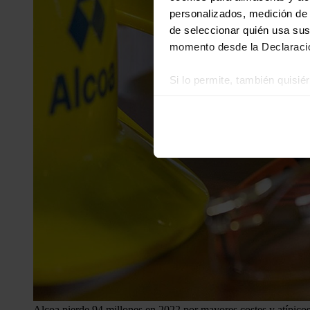
personalizados, medición de p
de seleccionar quién usa sus
momento desde la Declaració
Si lo permite, también quisi
Recopilar información
Identificar su disposi
Obtenga más información sob
datos
. Puede cambiar o reti
Las cookies de este sitio we
y analizar el tráfico. Ademá
redes sociales, publicidad y
que hayan recopilado a parti
Alcoa pierde 94 millones en 2022 por mayores costes y atípico