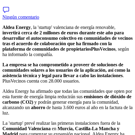
Ningún comentario
Aldea Energy
, la 'startup' valenciana de energía renovable,
invertirá cerca de 2 millones de euros durante este año para
desarrollar el autoconsumo colectivo en comunidades de vecinos
tras el acuerdo de colaboración que ha firmado con la
plataforma de comunidades de propietarios
PlusVecinos
, según
ha informado la compañía.
La empresa se ha comprometido a proveer de soluciones de
comunidades solares a los usuarios de la aplicación, así como la
asistencia técnica y legal para llevar a cabo las instalaciones
.
PlusVecinos cuenta con 28.000 usuarios.
Aldea Energy ha afirmado que todas las comunidades que opten por
esta fuente de energía limpia reducirán sus
emisiones de dióxido de
carbono (CO2)
y podrán generar energía para la comunidad,
alcanzando un
ahorro
de hasta 3.600 euros al año en la factura de la
luz.
La 'startup' prevé realizar las primeras instalaciones fuera de la
Comunidad
Valenciana
en
Murcia, Castilla-La Mancha y
Madrid
para comenzar su expansión nacional. Aldea Energy ha