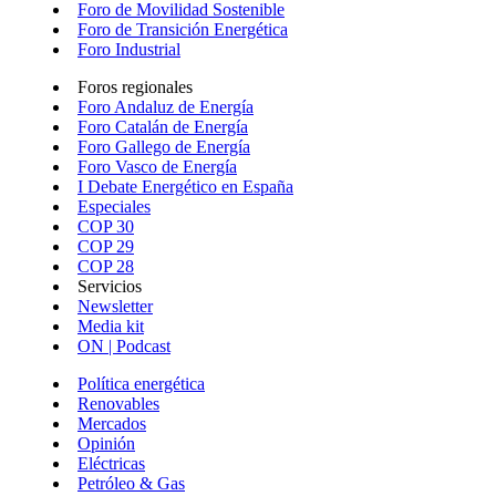
Foro de Movilidad Sostenible
Foro de Transición Energética
Foro Industrial
Foros regionales
Foro Andaluz de Energía
Foro Catalán de Energía
Foro Gallego de Energía
Foro Vasco de Energía
I Debate Energético en España
Especiales
COP 30
COP 29
COP 28
Servicios
Newsletter
Media kit
ON | Podcast
Política energética
Renovables
Mercados
Opinión
Eléctricas
Petróleo & Gas