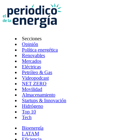
Secciones
Opinión
Política energética
Renovables
Mercados
Eléctricas
Petróleo & Gas
Videopodcast
NET ZERO
Movilidad
Almacenamiento
Startups & Innovación
Hidrógeno
Top 10
Tech
Bioenergía
LATAM
Eficiencia