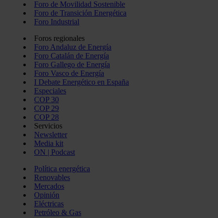
Foro de Movilidad Sostenible
Foro de Transición Energética
Foro Industrial
Foros regionales
Foro Andaluz de Energía
Foro Catalán de Energía
Foro Gallego de Energía
Foro Vasco de Energía
I Debate Energético en España
Especiales
COP 30
COP 29
COP 28
Servicios
Newsletter
Media kit
ON | Podcast
Política energética
Renovables
Mercados
Opinión
Eléctricas
Petróleo & Gas