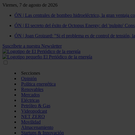
Viernes, 7 de agosto de 2026
ÓN | Las centrales de bombeo hidroeléctrico, la gran ventaja co
ÓN | El secreto del éxito de Octopus Energy: del 'pulpito' Const
ÓN | Joan Groizard: "Si el problema es de control de tensión, l
Suscríbete a nuestra Newsletter
Secciones
Opinión
Política energética
Renovables
Mercados
Eléctricas
Petróleo & Gas
Videopodcast
NET ZERO
Movilidad
Almacenamiento
Startups & Innovación