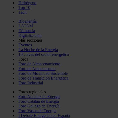
Hidrógeno
Top 10
Tech
Bioenergía
LATAM
Eficiencia
Digitalización
Más secciones
Eventos
La Noche de la Energía
10 claves del sector energético
Foros
Foro de Almacenamiento
Foro de Autoconsumo
Foro de Movilidad Sostenible
Foro de Transición Energética
Foro Industrial
Foros regionales
Foro Andaluz de Energía
Foro Catalán de Energía
Foro Gallego de Energía
Foro Vasco de Energía
I Debate Energético en España