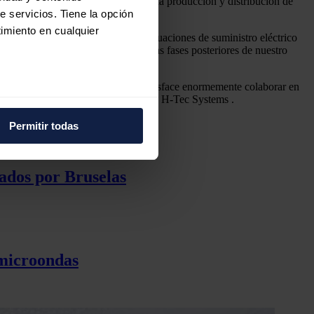
gunda fase, en la que se explorará la producción y distribución de
e servicios. Tiene la opción
imiento en cualquier
 además elimina el riesgo de fluctuaciones de suministro eléctrico
el socio más sólido y fiable para las fases posteriores de nuestro
e descarbonizar la industria. Nos satisface enormemente colaborar en
ndez
García
, Director Comercial de H-Tec Systems .
e varios metros
icas (huellas digitales)
Permitir todas
eferencias en la
sección de
e cookies.
ados por Bruselas
 funciones de redes sociales
con nuestros partners de
ue les haya proporcionado o
 microondas