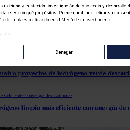
a vez finalizada con éxito la primera fase, en 2025 dará comienzo la se
ublicidad y contenido, investigación de audiencia y desarrollo d
ducción industrial local con una potencia de electrólisis de 5 MW.
 datos y con qué propósitos. Puede cambiar o retirar su consent
 porque es un producto acreditado con un rendimiento extraordinario y
n de cookies o clicando en el Menú de consentimiento.
 a través de la red internacional de servicio de MAN, H-Tec Systems es 
ministrador único de H2Green La Isla.
éramos:
or se utiliza para abastecer proyectos de movilidad locales con el fin d
 directamente a la transición energética en España”, señala
Jorge
Mené
 sobre su ubicación geográfica que puede tener una precisión d
tivo analizándolo activamente para buscar características específ
Denegar
re cómo se procesan sus datos personales y establezca sus pr
rar su consentimiento en cualquier momento en la Declaración d
cuatro proyectos de hidrógeno verde descart
b se usan para personalizar el contenido y los anuncios, ofrecer
s, compartimos información sobre el uso que haga del sitio web 
 análisis web, quienes pueden combinarla con otra información q
r del uso que haya hecho de sus servicios.
ógeno limpio más eficiente con energía de