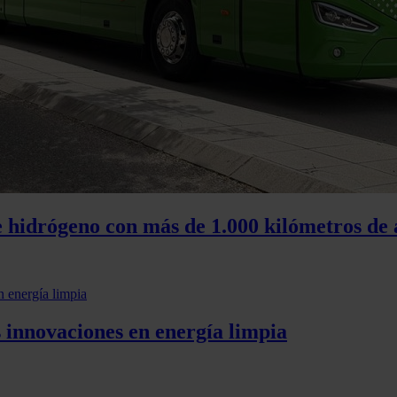
 hidrógeno con más de 1.000 kilómetros de
s innovaciones en energía limpia