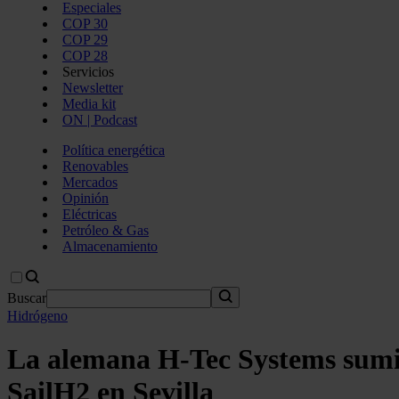
Especiales
COP 30
COP 29
COP 28
Servicios
Newsletter
Media kit
ON | Podcast
Política energética
Renovables
Mercados
Opinión
Eléctricas
Petróleo & Gas
Almacenamiento
Buscar
Hidrógeno
La alemana H-Tec Systems sumin
SailH2 en Sevilla