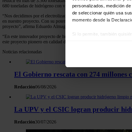
reducir en más de 3.500 toneladas las emisiones de CO2 en la zona. Un
personalizados, medición de p
680 toneladas de hidrógeno con vistas a la descarbonización de la pro
de seleccionar quién usa sus
“Nos decidimos por el electrolizador PEM ME450 para nuestro proyecto
momento desde la Declaració
en nuestro proyecto. Con su potente tecnología y capacidad de servicio
proyecto”, afirma Eduardo Almagro, Director General de SailH2 y ad
Si lo permite, también quisi
“En este innovador proyecto de hub de hidrógeno, nuestro electrolizad
este proyecto pionero en calidad de socio tecnológico y así contribuir
Recopilar información
Identificar su disposi
Noticias relacionadas
Obtenga más información sob
datos
. Puede cambiar o reti
El Gobierno rescata con 274 millones 
Las cookies de este sitio we
y analizar el tráfico. Ademá
Redacción
06/08/2026
redes sociales, publicidad y
que hayan recopilado a parti
La UPV y el CSIC logran producir hidr
Redacción
30/07/2026