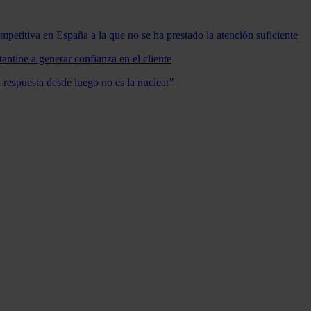
mpetitiva en España a la que no se ha prestado la atención suficiente
antine a generar confianza en el cliente
a respuesta desde luego no es la nuclear"