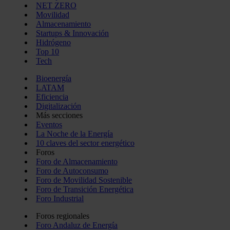
NET ZERO
Movilidad
Almacenamiento
Startups & Innovación
Hidrógeno
Top 10
Tech
Bioenergía
LATAM
Eficiencia
Digitalización
Más secciones
Eventos
La Noche de la Energía
10 claves del sector energético
Foros
Foro de Almacenamiento
Foro de Autoconsumo
Foro de Movilidad Sostenible
Foro de Transición Energética
Foro Industrial
Foros regionales
Foro Andaluz de Energía