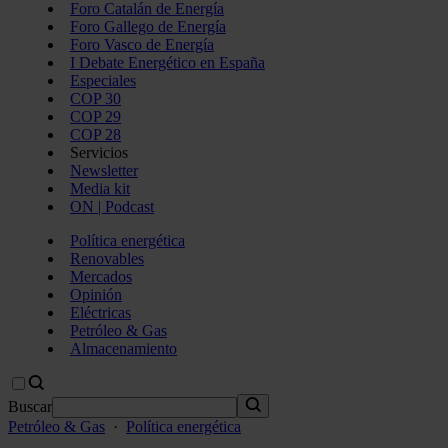
Foro Catalán de Energía
Foro Gallego de Energía
Foro Vasco de Energía
I Debate Energético en España
Especiales
COP 30
COP 29
COP 28
Servicios
Newsletter
Media kit
ON | Podcast
Política energética
Renovables
Mercados
Opinión
Eléctricas
Petróleo & Gas
Almacenamiento
Buscar
Petróleo & Gas
·
Política energética