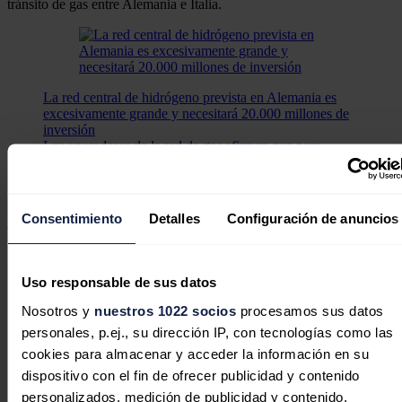
tránsito de gas entre Alemania e Italia.
La red central de hidrógeno prevista en Alemania es
excesivamente grande y necesitará 20.000 millones de
inversión
Los operadores de la red de gas afirman que para
construir la red se necesitarán inversiones de unos
20.000 millones de euros.
Berlín ya firmó en 2020 y 2021 con
Dinamarca
y
Austria
Consentimiento
Detalles
Configuración de anuncios
acuerdos similares.
Habeck señaló en un comunicado que el abastecimiento en
Europa
sigue siendo un tema importante y que con ambos acuerdos los tres
Uso responsable de sus datos
países se podrán ayudar mutuamente de forma rápida y como última
medida en caso de una "escasez extrema de gas".
Nosotros y
nuestros 1022 socios
procesamos sus datos
personales, p.ej., su dirección IP, con tecnologías como las
cookies para almacenar y acceder la información en su
dispositivo con el fin de ofrecer publicidad y contenido
personalizados, medición de publicidad y contenido,