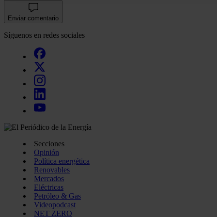
uso que haga del sitio web con nuestros partners de redes so
quienes pueden combinarla con otra información que les ha
Enviar comentario
recopilado a partir del uso que haya hecho de sus servicios.
Síguenos en redes sociales
Secciones
Opinión
Política energética
Renovables
Mercados
Eléctricas
Petróleo & Gas
Videopodcast
NET ZERO