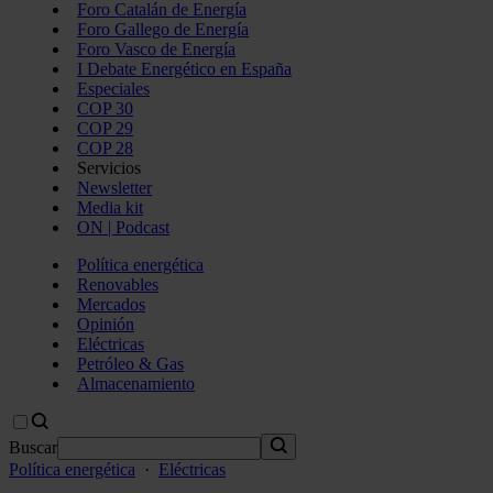
Foro Catalán de Energía
Foro Gallego de Energía
Foro Vasco de Energía
I Debate Energético en España
Especiales
COP 30
COP 29
COP 28
Servicios
Newsletter
Media kit
ON | Podcast
Política energética
Renovables
Mercados
Opinión
Eléctricas
Petróleo & Gas
Almacenamiento
Buscar
Política energética
·
Eléctricas