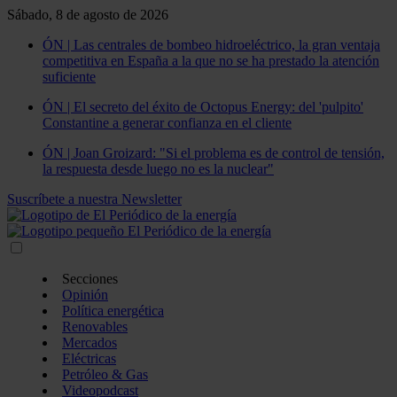
Sábado, 8 de agosto de 2026
ÓN | Las centrales de bombeo hidroeléctrico, la gran ventaja
competitiva en España a la que no se ha prestado la atención
suficiente
ÓN | El secreto del éxito de Octopus Energy: del 'pulpito'
Constantine a generar confianza en el cliente
ÓN | Joan Groizard: "Si el problema es de control de tensión,
la respuesta desde luego no es la nuclear"
Suscríbete a nuestra Newsletter
Secciones
Opinión
Política energética
Renovables
Mercados
Eléctricas
Petróleo & Gas
Videopodcast