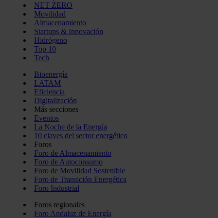
NET ZERO
Movilidad
Almacenamiento
Startups & Innovación
Hidrógeno
Top 10
Tech
Bioenergía
LATAM
Eficiencia
Digitalización
Más secciones
Eventos
La Noche de la Energía
10 claves del sector energético
Foros
Foro de Almacenamiento
Foro de Autoconsumo
Foro de Movilidad Sostenible
Foro de Transición Energética
Foro Industrial
Foros regionales
Foro Andaluz de Energía