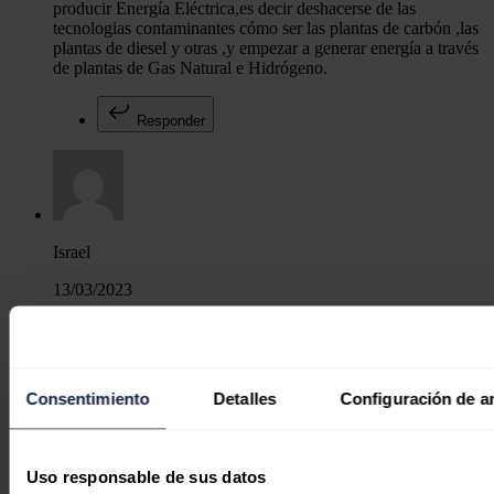
producir Energía Eléctrica,es decir deshacerse de las
tecnologias contaminantes cómo ser las plantas de carbón ,las
plantas de diesel y otras ,y empezar a generar energía a través
de plantas de Gas Natural e Hidrógeno.
Responder
Israel
13/03/2023
Claro que es urgente, aunque el mayor problema no está en la
electricidad, sino en el combustible para el transporte, la
industria y la calefacción. Quizá también lo sea el reducir la
desigualdad social y el desarrollo de la sociedad en países
Consentimiento
Detalles
Configuración de a
emergentes y pobres, que en vez de preocuparse por tener
algo que llevarse a la boca, lo hagan por el planeta. O quizá
ellos también quieran calentarse, conducir y usar tecnología.
Es un poco cínico hablar de reducir la huella de carbono a 30
Uso responsable de sus datos
años vista cuando apenas el 30% de la electricidad viene de