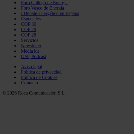
Foro Gallego de Energía
Foro Vasco de Energía
I Debate Energético en España
Especiales
COP 30
COP 29
COP 28
Servicios
Newsletter
Media kit
ON | Podcast
Aviso legal
Política de privacidad
Política de Cookies
Contacto
© 2026 Roca Comunicación S.L.