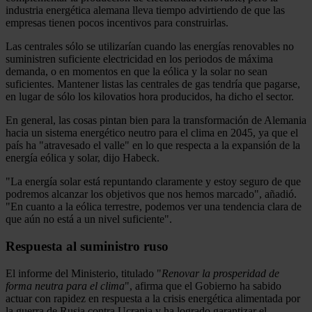
industria energética alemana lleva tiempo advirtiendo de que las
empresas tienen pocos incentivos para construirlas.
Las centrales sólo se utilizarían cuando las energías renovables no
suministren suficiente electricidad en los periodos de máxima
demanda, o en momentos en que la eólica y la solar no sean
suficientes. Mantener listas las centrales de gas tendría que pagarse,
en lugar de sólo los kilovatios hora producidos, ha dicho el sector.
En general, las cosas pintan bien para la transformación de Alemania
hacia un sistema energético neutro para el clima en 2045, ya que el
país ha "atravesado el valle" en lo que respecta a la expansión de la
energía eólica y solar, dijo Habeck.
"La energía solar está repuntando claramente y estoy seguro de que
podremos alcanzar los objetivos que nos hemos marcado", añadió.
"En cuanto a la eólica terrestre, podemos ver una tendencia clara de
que aún no está a un nivel suficiente".
Respuesta al suministro ruso
El informe del Ministerio, titulado "
Renovar la prosperidad de
forma neutra para el clima
", afirma que el Gobierno ha sabido
actuar con rapidez en respuesta a la crisis energética alimentada por
la guerra de Rusia contra Ucrania y ha logrado garantizar el