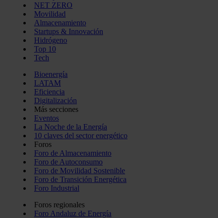
NET ZERO
Movilidad
Almacenamiento
Startups & Innovación
Hidrógeno
Top 10
Tech
Bioenergía
LATAM
Eficiencia
Digitalización
Más secciones
Eventos
La Noche de la Energía
10 claves del sector energético
Foros
Foro de Almacenamiento
Foro de Autoconsumo
Foro de Movilidad Sostenible
Foro de Transición Energética
Foro Industrial
Foros regionales
Foro Andaluz de Energía