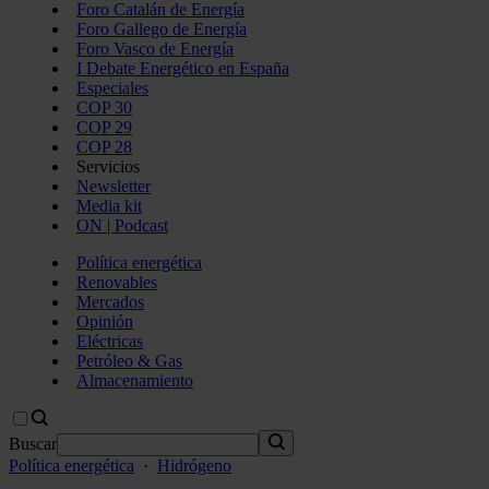
Foro Catalán de Energía
Foro Gallego de Energía
Foro Vasco de Energía
I Debate Energético en España
Especiales
COP 30
COP 29
COP 28
Servicios
Newsletter
Media kit
ON | Podcast
Política energética
Renovables
Mercados
Opinión
Eléctricas
Petróleo & Gas
Almacenamiento
Buscar
Política energética
·
Hidrógeno