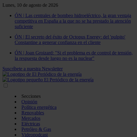
Lunes, 10 de agosto de 2026
ÓN | Las centrales de bombeo hidroeléctrico, la gran ventaja
competitiva en España a la que no se ha prestado la atención
suficiente
ÓN | El secreto del éxito de Octopus Energy: del 'pulpito'
Constantine a generar confianza en el cliente
ÓN | Joan Groizard: "Si el problema es de control de tensión,
la respuesta desde luego no es la nuclear"
Suscríbete a nuestra Newsletter
Secciones
Opinión
Política energética
Renovables
Mercados
Eléctricas
Petróleo & Gas
Videopodcast