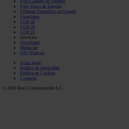
Foro Gallego de Energía
Foro Vasco de Energía
I Debate Energético en España
Especiales
COP 30
COP 29
COP 28
Servicios
Newsletter
Media kit
ON | Podcast
Aviso legal
Política de privacidad
Política de Cookies
Contacto
© 2026 Roca Comunicación S.L.