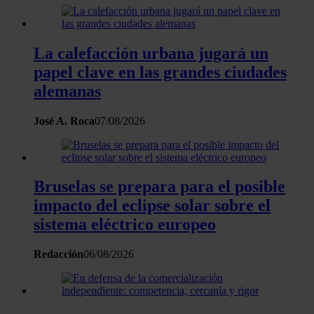
información sobre el uso que haga del sitio web con
nuestros partners de redes sociales, publicidad y análisis
web, quienes pueden combinarla con otra información
La calefacción urbana jugará un
que les haya proporcionado o que hayan recopilado a
papel clave en las grandes ciudades
partir del uso que haya hecho de sus servicios.
alemanas
José A. Roca
07/08/2026
Bruselas se prepara para el posible
impacto del eclipse solar sobre el
sistema eléctrico europeo
Redacción
06/08/2026