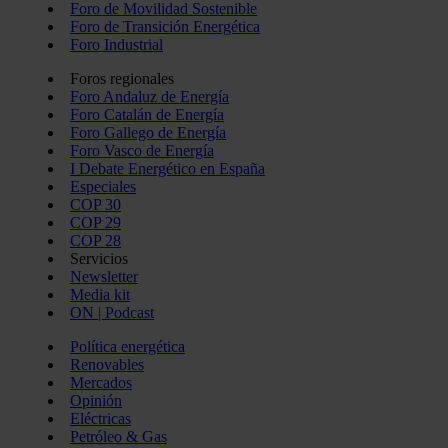
Foro de Movilidad Sostenible
Foro de Transición Energética
Foro Industrial
Foros regionales
Foro Andaluz de Energía
Foro Catalán de Energía
Foro Gallego de Energía
Foro Vasco de Energía
I Debate Energético en España
Especiales
COP 30
COP 29
COP 28
Servicios
Newsletter
Media kit
ON | Podcast
Política energética
Renovables
Mercados
Opinión
Eléctricas
Petróleo & Gas