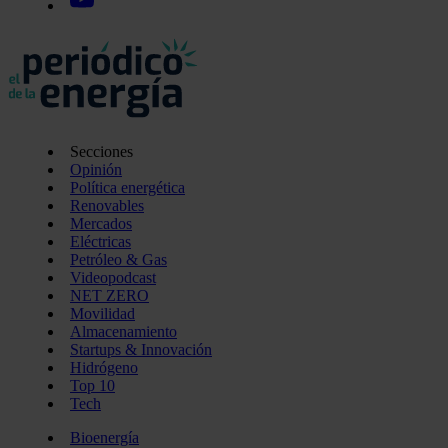
Secciones
Opinión
Política energética
Renovables
Mercados
Eléctricas
Petróleo & Gas
Videopodcast
NET ZERO
Movilidad
Almacenamiento
Startups & Innovación
Hidrógeno
Top 10
Tech
Bioenergía