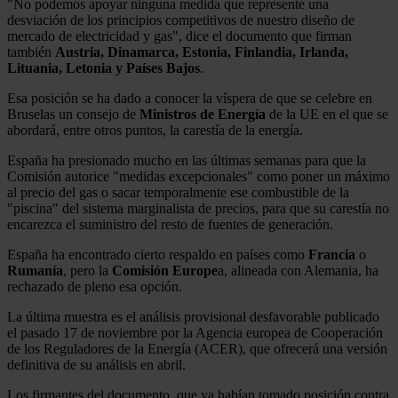
"No podemos apoyar ninguna medida que represente una
desviación de los principios competitivos de nuestro diseño de
mercado de electricidad y gas", dice el documento que firman
también
Austria, Dinamarca, Estonia, Finlandia, Irlanda,
Lituania, Letonia y Países Bajos
.
Esa posición se ha dado a conocer la víspera de que se celebre en
Bruselas un consejo de
Ministros de Energía
de la UE en el que se
abordará, entre otros puntos, la carestía de la energía.
España ha presionado mucho en las últimas semanas para que la
Comisión autorice "medidas excepcionales" como poner un máximo
al precio del gas o sacar temporalmente ese combustible de la
"piscina" del sistema marginalista de precios, para que su carestía no
encarezca el suministro del resto de fuentes de generación.
España ha encontrado cierto respaldo en países como
Francia
o
Rumanía
, pero la
Comisión Europe
a, alineada con Alemania, ha
rechazado de pleno esa opción.
La última muestra es el análisis provisional desfavorable publicado
el pasado 17 de noviembre por la Agencia europea de Cooperación
de los Reguladores de la Energía (ACER), que ofrecerá una versión
definitiva de su análisis en abril.
Los firmantes del documento, que ya habían tomado posición contra