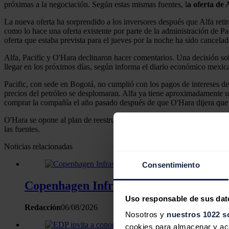
próximas a la negociación. Según estas mismas fuentes, l
a oferta de
La nueva oferta ha sorprendido a los inversores después que Alfa reti
como lo hace una oferta existente por parte de la administración de Pac
oferta que estaba prevista para el jueves por la noche ha sido cancela
Alfa, Pacific y O'Hara declinaron hacer comentarios. Una decisión sobr
llegar en los próximos días, según informa el diario económico mexi
Pacific, con sede en Bogotá, no cumplió con los pagos de intereses d
precios del petróleo se desplomaran. Alfa ya tiene aproximadamente un
comprar la compañía el año pasado después de que O'Hara dijera que 
O'Hara se opone al plan de reestructuración de los presidentes y ha 
las fuentes.
Noticias relacionadas
Consentimiento
Copenhagen Infrastructure Partners alc
Uso responsable de sus dat
Redacción
06/08/2026
Nosotros y
nuestros 1022 s
cookies para almacenar y acce