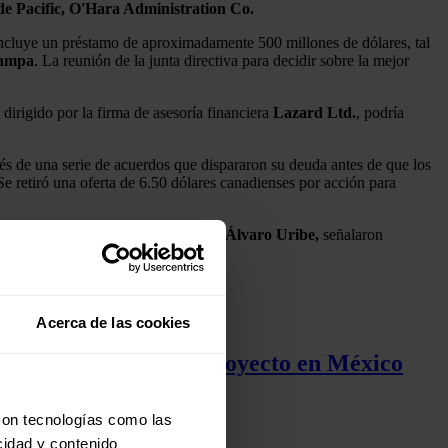
de Pacific, O'Hara Administration Co.
 incluye un préstamo de aproximadamente 500 millones de dólares, tal
Campa
. La reunión de la junta directiva para decidir sobre la mejor
dirigido por la firma de asesoría financiera
Lazard Ltd.
, podría
s de una serie de acuerdos que dispararon su deuda antes de que los
e retiró una oferta de 6.50 dólares canadienses por acción para
esenta al expresidente de Colombia,
Álvaro Uribe,
señalaron
Acerca de las cookies
rucción de su primer proyecto en México
con tecnologías como las
cidad y contenido