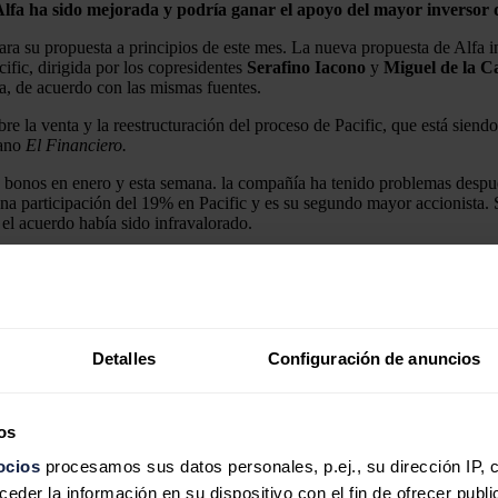
 Alfa ha sido mejorada y podría ganar el apoyo del mayor inversor 
rara su propuesta a principios de este mes. La nueva propuesta de Alfa
ific, dirigida por los copresidentes
Serafino Iacono
y
Miguel de la 
da, de acuerdo con las mismas fuentes.
e la venta y la reestructuración del proceso de Pacific, que está siendo 
cano
El Financiero.
e bonos en enero y esta semana. la compañía ha tenido problemas despué
a participación del 19% en Pacific y es su segundo mayor accionista. S
el acuerdo había sido infravalorado.
contratado al abogado colombiano
Jaime Granados
, quien también repr
Detalles
Configuración de anuncios
anza el cierre financiero e inicia la const
os
ocios
procesamos sus datos personales, p.ej., su dirección IP, 
der la información en su dispositivo con el fin de ofrecer publi