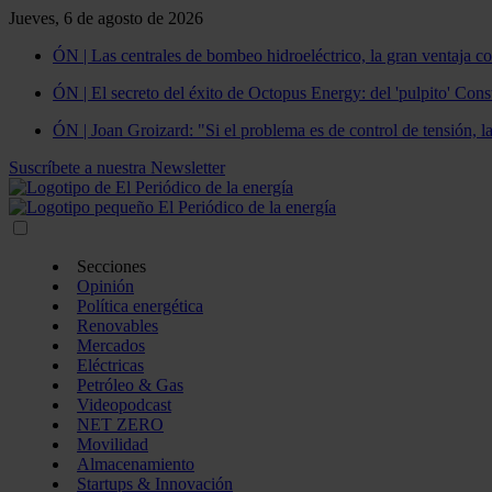
Jueves, 6 de agosto de 2026
ÓN | Las centrales de bombeo hidroeléctrico, la gran ventaja co
ÓN | El secreto del éxito de Octopus Energy: del 'pulpito' Const
ÓN | Joan Groizard: "Si el problema es de control de tensión, l
Suscríbete a nuestra Newsletter
Secciones
Opinión
Política energética
Renovables
Mercados
Eléctricas
Petróleo & Gas
Videopodcast
NET ZERO
Movilidad
Almacenamiento
Startups & Innovación