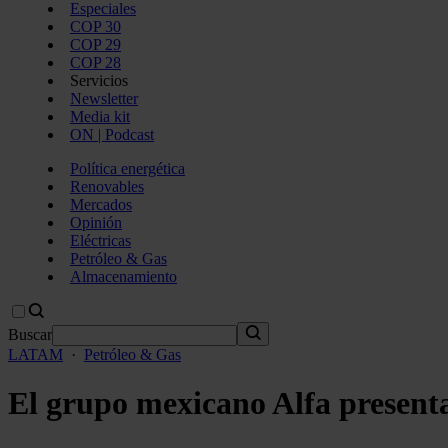
Especiales
COP 30
COP 29
COP 28
Servicios
Newsletter
Media kit
ON | Podcast
Política energética
Renovables
Mercados
Opinión
Eléctricas
Petróleo & Gas
Almacenamiento
Buscar
LATAM
·
Petróleo & Gas
El grupo mexicano Alfa present