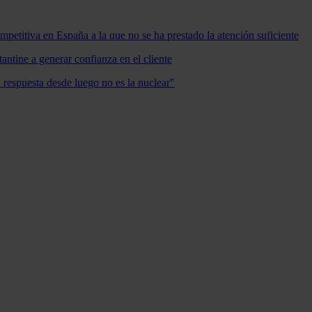
mpetitiva en España a la que no se ha prestado la atención suficiente
antine a generar confianza en el cliente
a respuesta desde luego no es la nuclear"