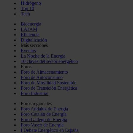
Hidrógeno
Top 10
Tech
Bioenergía
LATAM
Eficiencia
Digitalización
Más secciones
Eventos
La Noche de la Energía
10 claves del sector energético
Foros
Foro de Almacenamiento
Foro de Autoconsumo
Foro de Movilidad Sostenible
Foro de Transición Energética
Foro Industrial
Foros regionales
Foro Andaluz de Energía
Foro Catalán de Energía
Foro Gallego de Energía
Foro Vasco de Energía
I Debate Energético en España