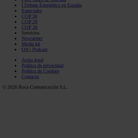
I Debate Energético en España
Especiales
COP 30
COP 29
COP 28
Servicios
Newsletter
Media kit
ON | Podcast
Aviso legal
Política de privacidad
Política de Cookies
Contacto
© 2026 Roca Comunicación S.L.