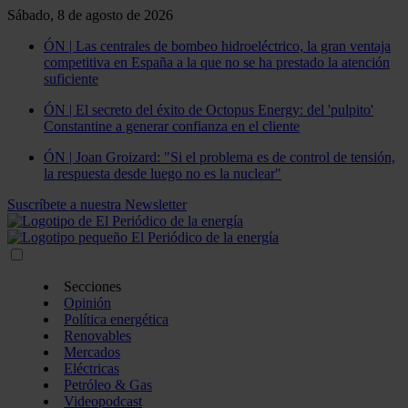
Sábado, 8 de agosto de 2026
ÓN | Las centrales de bombeo hidroeléctrico, la gran ventaja
competitiva en España a la que no se ha prestado la atención
suficiente
ÓN | El secreto del éxito de Octopus Energy: del 'pulpito'
Constantine a generar confianza en el cliente
ÓN | Joan Groizard: "Si el problema es de control de tensión,
la respuesta desde luego no es la nuclear"
Suscríbete a nuestra Newsletter
Secciones
Opinión
Política energética
Renovables
Mercados
Eléctricas
Petróleo & Gas
Videopodcast