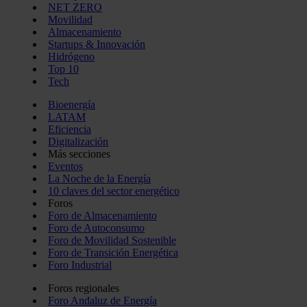
NET ZERO
Movilidad
Almacenamiento
Startups & Innovación
Hidrógeno
Top 10
Tech
Bioenergía
LATAM
Eficiencia
Digitalización
Más secciones
Eventos
La Noche de la Energía
10 claves del sector energético
Foros
Foro de Almacenamiento
Foro de Autoconsumo
Foro de Movilidad Sostenible
Foro de Transición Energética
Foro Industrial
Foros regionales
Foro Andaluz de Energía