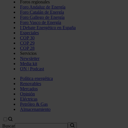
Foros regionales
Foro Andaluz de Energía
Foro Catalán de Energía
Foro Gallego de Energía
Foro Vasco de Energía
I Debate Energético en España
Especiales
COP 30
COP 29
COP 28
Servicios
Newsletter
Media kit
ON | Podcast
Política energética
Renovables
Mercados
Opinión
Eléctricas
Petróleo & Gas
Almacenamiento
Buscar