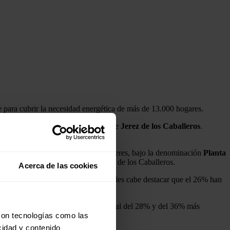
te para cubrir la necesidad energética de más de 13.000 hogares.
otencia
localizada en la población de
Jerez
de los Caballeros
.
 22 GWh, respectivamente
.
 en marcha de tres proyectos en Cáceres, bajo la denominación
Planta
ás de las dos en Barcarrota y Jerez de los Caballeros.
Acerca de las cookies
eadas más de 90 personas, de las cuales cabe destacar que el 26% han
nzando unas cuotas de contratación local del 28% y del 36% más
con tecnologías como las
cidad y contenido