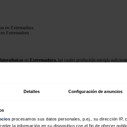
s en Extremadura
fotovoltaicas
en
Extremadura
, las cuales producirán energía suficien
ipal de la localidad pacense de
Barcarrota
, y otra de
11,98 MWp
de
p
e los cuales generarán, de manera anual, del orden de 25 GWh y
n Extremadura, donde durante los últimos dos años ha sumado la puesta
puesta en marcha de nuevas plantas situadas en Mérida, Alconchel, adem
Detalles
Configuración de anuncios
 semestre de 2022, en la planta situada en Barcarrota, han estado empl
pueblos de la provincia pacense.
os
 contado con picos de contratación superiores a los 80 empleados, alca
ocios
procesamos sus datos personales, p.ej., su dirección IP, 
der la información en su dispositivo con el fin de ofrecer publi