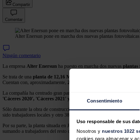
Compartir
Comentar
Alter Enersun pone en marcha dos nuevas plantas fotovoltaica
Ningún comentario
La empresa
Alter Enersun
ha puesto en marcha dos nuevas
plantas
Se trata de una
planta de 12,16 MWp,
ubicada en el territorio munic
Cuentan con, aproximadamente,
22.000 módulos cada una, mediant
La compañía ha centrado gran parte de sus inversiones y proyectos e
'Cáceres 2020', 'Cáceres 2021' y Cáceres 2023',
y la ejecución y/o 
Consentimiento
Sólo durante la obra de construcción, que dio comienzo en el segundo
sido trabajadores locales y otro 38% empleados procedentes de otros 
Uso responsable de sus dat
Por su parte, la planta situada en Jerez de los Caballeros también ha
sumando a trabajadores del resto de la provincia.
Nosotros y
nuestros 1022 s
cookies para almacenar y acce