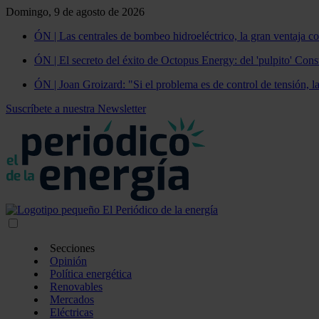
Domingo, 9 de agosto de 2026
ÓN | Las centrales de bombeo hidroeléctrico, la gran ventaja co
ÓN | El secreto del éxito de Octopus Energy: del 'pulpito' Const
ÓN | Joan Groizard: "Si el problema es de control de tensión, l
Suscríbete a nuestra Newsletter
Secciones
Opinión
Política energética
Renovables
Mercados
Eléctricas