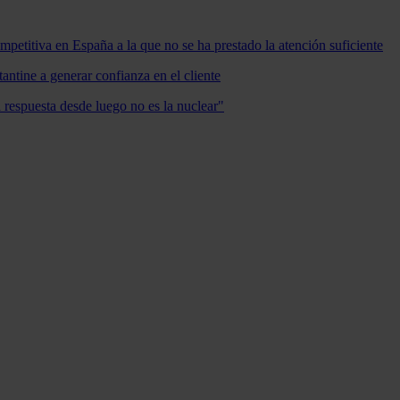
mpetitiva en España a la que no se ha prestado la atención suficiente
antine a generar confianza en el cliente
a respuesta desde luego no es la nuclear"