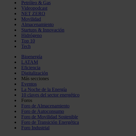
Petróleo & Gas
Videopodcast
NET ZERO
Movilidad
Almacenamiento
Startups & Innovación
Hidrógeno
Top 10
Tech
Bioenergía
LATAM
Eficiencia
Digitalización
Más secciones
Eventos
La Noche de la Energía
10 claves del sector energético
Foros
Foro de Almacenamiento
Foro de Autoconsumo
Foro de Movilidad Sostenible
Foro de Transición Energética
Foro Industrial