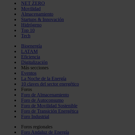
NET ZERO
Movilidad
Almacenamiento
Startups & Innovación
Hidrógeno
Top 10
Tech
Bioenergía
LATAM
Eficiencia
Digitalización
Más secciones
Eventos
La Noche de la Energía
10 claves del sector energético
Foros
Foro de Almacenamiento
Foro de Autoconsumo
Foro de Movilidad Sostenible
Foro de Transición Energética
Foro Industrial
Foros regionales
Foro Andaluz de Energía