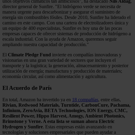
unos objetivos climáticos tan ambiciosos", ha destacado
Nils Aldag
,
director general de Sunfire. "El hidrógeno verde se necesita de
manera urgente para descarbonizar y asegurar el suministro de
energía sin combustibles fósiles. Desde 2010, Sunfire ha liderado el
camino en este campo. Con una cartera de electrolizadores única y
un equipo de 400 especialistas, Sunfire es hoy una de las pocas
empresas capaces de ofrecer sistemas de producción de hidrógeno a
escala industrial. Con la ayuda de Amazon, queremos seguir
ampliando nuestra capacidad de producción."
El
Climate Pledge Fund
invierte en compañías innovadoras y
visionarias en una gran variedad de sectores que incluyen el
transporte y la logística; la generación, almacenamiento y posterior
utilización de energía; manufactura y producción de materiales;
economía circular, así como alimentación y agricultura.
El Acuerdo de París
En total, Amazon ha invertido ya en
18 compañías
, entre ellas,
Rivian, Redwood Materials, Turntide, CarbonCure, Pachama,
Infinium, ZeroAvia, BETA Technologies, ION Energy, CMC,
Resilient Power, Hippo Harvest, Amogy, Ambient Photonics,
Brimstone y Verne. A esta lista se suman ahora Electric
Hydrogen y Sunfire
. Estas empresas están avanzando en
tecnologías y soluciones empresariales que pueden ayudar a