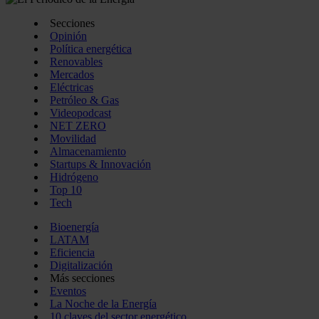
Secciones
Opinión
Política energética
Renovables
Mercados
Eléctricas
Petróleo & Gas
Videopodcast
NET ZERO
Movilidad
Almacenamiento
Startups & Innovación
Hidrógeno
Top 10
Tech
Bioenergía
LATAM
Eficiencia
Digitalización
Más secciones
Eventos
La Noche de la Energía
10 claves del sector energético