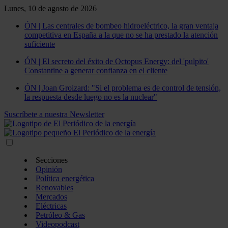
Lunes, 10 de agosto de 2026
ÓN | Las centrales de bombeo hidroeléctrico, la gran ventaja
competitiva en España a la que no se ha prestado la atención
suficiente
ÓN | El secreto del éxito de Octopus Energy: del 'pulpito'
Constantine a generar confianza en el cliente
ÓN | Joan Groizard: "Si el problema es de control de tensión,
la respuesta desde luego no es la nuclear"
Suscríbete a nuestra Newsletter
Secciones
Opinión
Política energética
Renovables
Mercados
Eléctricas
Petróleo & Gas
Videopodcast