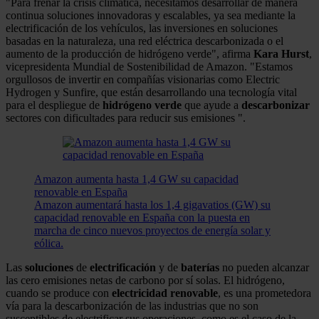
"Para frenar la crisis climática, necesitamos desarrollar de manera
continua soluciones innovadoras y escalables, ya sea mediante la
electrificación de los vehículos, las inversiones en soluciones
basadas en la naturaleza, una red eléctrica descarbonizada o el
aumento de la producción de hidrógeno verde", afirma
Kara Hurst
,
vicepresidenta Mundial de Sostenibilidad de Amazon. "Estamos
orgullosos de invertir en compañías visionarias como Electric
Hydrogen y Sunfire, que están desarrollando una tecnología vital
para el despliegue de
hidrógeno
verde
que ayude a
descarbonizar
sectores con dificultades para reducir sus emisiones ".
Amazon aumenta hasta 1,4 GW su capacidad
renovable en España
Amazon aumentará hasta los 1,4 gigavatios (GW) su
capacidad renovable en España con la puesta en
marcha de cinco nuevos proyectos de energía solar y
eólica.
Las
soluciones
de
electrificación
y de
baterías
no pueden alcanzar
las cero emisiones netas de carbono por sí solas. El hidrógeno,
cuando se produce con
electricidad
renovable
, es una prometedora
vía para la descarbonización de las industrias que no son
susceptibles de electrificar sus operaciones, como es el caso de la