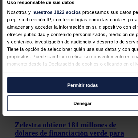
y espera cumplir con el 50% de este
objetivo
para
2030
. En lo que
Uso responsable de sus datos
respecta al transporte, Amazon ha encargado 100 000 vehículos de
Nosotros y
nuestros 1022 socios
procesamos sus datos pe
reparto eléctricos, el mayor pedido de vehículos de reparto eléctricos
de la historia.
p.ej., su dirección IP, con tecnologías como las cookies para
almacenar y acceder la información en su dispositivo con el 
Noticias relacionadas
ofrecer publicidad y contenido personalizados, medición de p
y contenido, investigación de audiencia y desarrollo de servi
Tiene la opción de seleccionar quién usa sus datos y con qu
propósitos. Puede cambiar o retirar su consentimiento en cu
momento desde la Declaración de cookies o clicando en el 
consentimiento.
Permitir todas
Si lo permite, también quisiéramos:
Recopilar información sobre su ubicación geográfica
puede tener una precisión de varios metros
Denegar
Identificar su dispositivo analizándolo activamente p
características específicas (huellas digitales)
Zelestra obtiene 181 millones de
Obtenga más información sobre cómo se procesan sus dato
dólares de financiación verde para
personales y establezca sus preferencias en la
sección de 